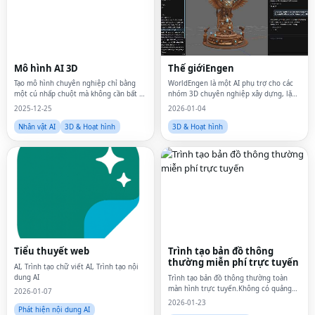
Mô hình AI 3D
Thế giớiEngen
Tạo mô hình chuyên nghiệp chỉ bằng
WorldEngen là một AI phụ trợ cho các
một cú nhấp chuột mà không cần bất kỳ
nhóm 3D chuyên nghiệp xây dựng, lặp
kỹ năng nào.
lại và cung cấp các cảnh 3D đầy đủ chứ
2025-12-25
2026-01-04
không chỉ là nội dung
Nhân vật AI
3D & Hoạt hình
3D & Hoạt hình
Tiểu thuyết web
Trình tạo bản đồ thông
thường miễn phí trực tuyến
AI, Trình tạo chữ viết AI, Trình tạo nội
dung AI
Trình tạo bản đồ thông thường toàn
màn hình trực tuyến.Không có quảng
2026-01-07
cáo chỉ chảy.
2026-01-23
Phát hiện nội dung AI