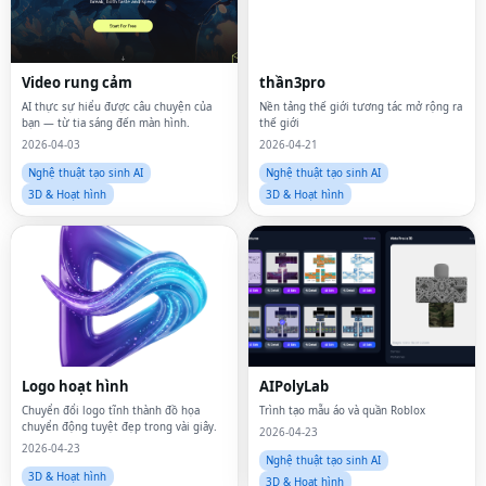
Video rung cảm
thần3pro
AI thực sự hiểu được câu chuyện của
Nền tảng thế giới tương tác mở rộng ra
bạn — từ tia sáng đến màn hình.
thế giới
2026-04-03
2026-04-21
Nghệ thuật tạo sinh AI
Nghệ thuật tạo sinh AI
3D & Hoạt hình
3D & Hoạt hình
Logo hoạt hình
AIPolyLab
Chuyển đổi logo tĩnh thành đồ họa
Trình tạo mẫu áo và quần Roblox
chuyển động tuyệt đẹp trong vài giây.
2026-04-23
2026-04-23
Nghệ thuật tạo sinh AI
3D & Hoạt hình
3D & Hoạt hình