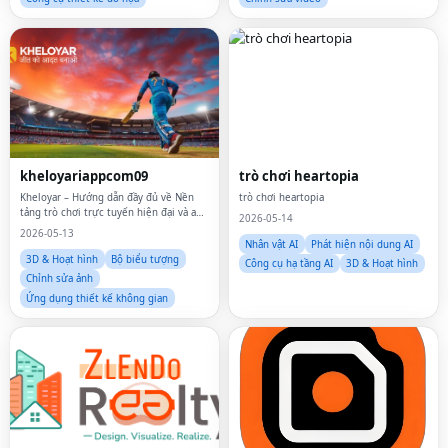
kheloyariappcom09
trò chơi heartopia
Kheloyar – Hướng dẫn đầy đủ về Nền
trò chơi heartopia
tảng trò chơi trực tuyến hiện đại và an
2026-05-14
toàn
2026-05-13
Nhân vật AI
Phát hiện nội dung AI
3D & Hoạt hình
Bộ biểu tượng
Công cụ hạ tầng AI
3D & Hoạt hình
Chỉnh sửa ảnh
Ứng dụng thiết kế không gian