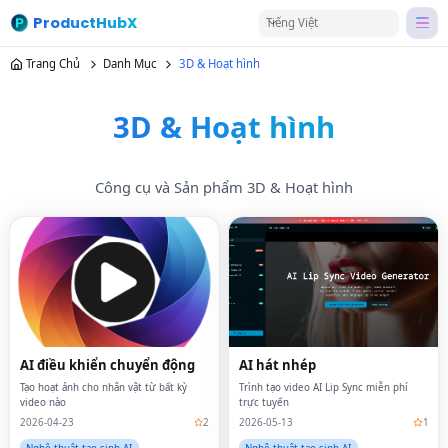
ProductHubX
Tiếng Việt
Trang Chủ
Danh Mục
3D & Hoạt hình
3D & Hoạt hình
Công cụ và Sản phẩm 3D & Hoạt hình
AI điều khiển chuyển động
AI hát nhép
Tạo hoạt ảnh cho nhân vật từ bất kỳ
Trình tạo video AI Lip Sync miễn phí
video nào
trực tuyến
2026-04-23
2
2026-05-13
1