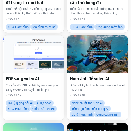
AI trang trí nội thất
cầu thủ bóng đá
Thiết kế nội thất AI, dàn dựng ảo, Trang
Toàn cầu, Lịch thi đấu bóng đá, Lịch thi
trí nội thất AI, thiết kế nội thất, dàn
đấu, Thông tin trận đấu, Thống kê,
dựng nhà, thiết kế hỗ trợ ai, thiết kế lại
2025-11-13
2025-11-19
phòng,
3D & Hoạt hình
Mô hình thiết kế
3D & Hoạt hình
Ứng dụng máy ảnh
PDF sang video AI
Hình ảnh để video AI
Chuyển đổi PDF và bất kỳ nội dung nào
Biến bất kỳ hình ảnh nào thành video AI
sang video trực tuyến miễn phí
mượt mà
2025-11-19
2025-12-09
Trợ lý giọng nói AI
AI dự đoán
Nghệ thuật tạo sinh AI
3D & Hoạt hình
Chỉnh sửa video
Trình tạo ảnh chân dung AI
3D & Hoạt hình
Công cụ xóa nền