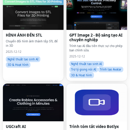
HÌNH ẢNH ĐẾN STL
GPT Image 2 - Bộ sáng tạo AI
chuyên nghiệp
Chuyển đổi hình ảnh thành tệp STL để
in 3D
Trình tạo AI đầu tiên thực sự cho phép
bạn chỉnh sửa.
2025-12-12
2025-12-12
Nghệ thuật tạo sinh AI
Nghệ thuật tạo sinh AI
3D & Hoạt hình
Trợ lý giọng nói AI
Trình tạo Avatar
3D & Hoạt hình
UGCraft AI
Trình tóm tắt video Botlyx