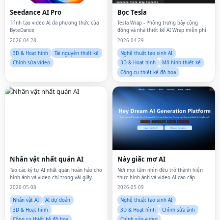
Seedance AI Pro
Bọc Tesla
Trình tạo video AI đa phương thức của
Tesla Wrap - Phòng trưng bày cộng
ByteDance
đồng và nhà thiết kế AI Wrap miễn phí
2026-04-28
2026-04-29
3D & Hoạt hình
Tài nguyên thiết kế
Nghệ thuật tạo sinh AI
Chỉnh sửa video
3D & Hoạt hình
Mô hình thiết kế
Công cụ thiết kế đồ họa
Nhân vật nhất quán AI
Này giấc mơ AI
Tạo các ký tự AI nhất quán hoàn hảo cho
Nơi mọi tầm nhìn đều trở thành hiện
hình ảnh và video chỉ trong vài giây.
thực hình ảnh và video AI cao cấp.
2026-05-08
2026-05-09
Nhân vật AI
AI dự đoán
Nghệ thuật tạo sinh AI
3D & Hoạt hình
3D & Hoạt hình
Chỉnh sửa ảnh
Công cụ thiết kế đồ họa
Chỉnh sửa video