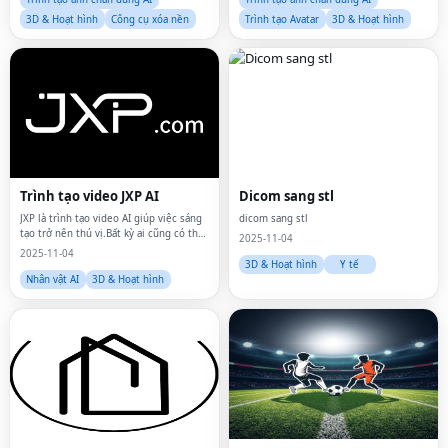
3D & Hoạt hình
Công cụ xóa nền
Trình tạo Avatar
3D & Hoạt hình
Trình tạo video JXP AI
Dicom sang stl
JXP là trình tạo video AI giúp việc sáng
dicom sang stl
tạo trở nên thú vị.Bất kỳ ai cũng có thể
2025-11-04
biến ý tưởng thành video chỉ trong vài
2025-11-04
giây.
3D & Hoạt hình
Y tế
Nhân vật AI
3D & Hoạt hình