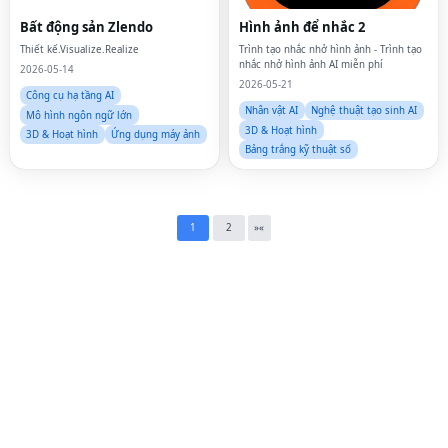
Fac
Bất động sản Zlendo
Hình ảnh để nhắc 2
Twi
Thiết kế.Visualize.Realize
Trình tạo nhắc nhở hình ảnh - Trình tạo
nhắc nhở hình ảnh AI miễn phí
2026-05-14
Lin
2026-05-21
Công cụ hạ tầng AI
Nhân vật AI
Nghệ thuật tạo sinh AI
Pin
Mô hình ngôn ngữ lớn
3D & Hoạt hình
3D & Hoạt hình
Ứng dụng máy ảnh
Bảng trắng kỹ thuật số
Sna
Wh
Tel
1
2
»
«
Mes
Lin
Red
Blo
Hac
Ne
Mes