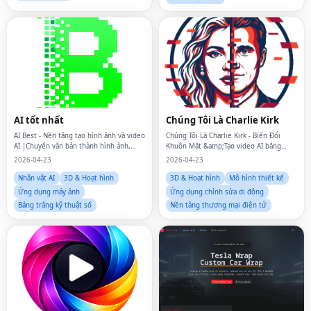
AI tốt nhất
Chúng Tôi Là Charlie Kirk
AI Best - Nền tảng tạo hình ảnh và video
Chúng Tôi Là Charlie Kirk - Biến Đổi
AI |Chuyển văn bản thành hình ảnh,
Khuôn Mặt &amp;Tạo video AI bằng
hình ảnh thành hình ảnh, tạo video
công nghệ Kirkify
2026-04-23
2026-04-23
Nhân vật AI
3D & Hoạt hình
3D & Hoạt hình
Mô hình thiết kế
Ứng dụng máy ảnh
Ứng dụng chỉnh sửa di động
Bảng trắng kỹ thuật số
Nền tảng thương mại điện tử