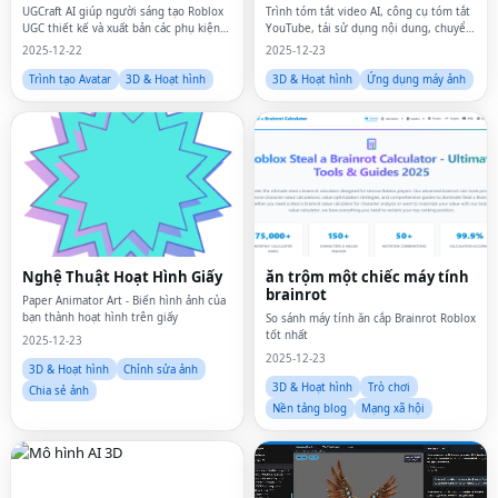
UGCraft AI giúp người sáng tạo Roblox
Trình tóm tắt video AI, công cụ tóm tắt
UGC thiết kế và xuất bản các phụ kiện
YouTube, tái sử dụng nội dung, chuyển
và quần áo UGC độc đáo trong vài phút.
đổi video thành văn bản, tự động tạo
2025-12-22
2025-12-23
nội dung,
Trình tạo Avatar
3D & Hoạt hình
3D & Hoạt hình
Ứng dụng máy ảnh
Nghệ Thuật Hoạt Hình Giấy
ăn trộm một chiếc máy tính
brainrot
Paper Animator Art - Biến hình ảnh của
bạn thành hoạt hình trên giấy
So sánh máy tính ăn cắp Brainrot Roblox
tốt nhất
2025-12-23
2025-12-23
3D & Hoạt hình
Chỉnh sửa ảnh
3D & Hoạt hình
Trò chơi
Chia sẻ ảnh
Nền tảng blog
Mạng xã hội