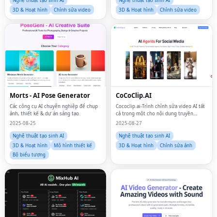
Nghệ thuật tạo sinh AI
Nghệ thuật tạo sinh AI
3D & Hoạt hình
Chỉnh sửa video
3D & Hoạt hình
Chỉnh sửa video
Morts - AI Pose Generator
CoCoClip.AI
Các công cụ AI chuyên nghiệp để chụp
Cococlip.ai-Trình chỉnh sửa video AI tất
ảnh, thiết kế & dự án sáng tạo
cả trong một cho nội dung truyền
thông xã hội virus dễ dàng
2025-08-25
2025-08-27
Nghệ thuật tạo sinh AI
Nghệ thuật tạo sinh AI
3D & Hoạt hình
Mô hình thiết kế
3D & Hoạt hình
Chỉnh sửa ảnh
Bộ biểu tượng