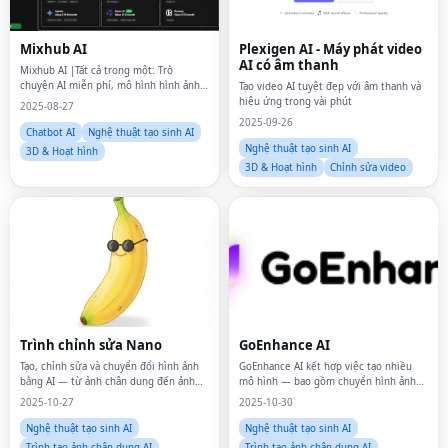
Mixhub AI
Plexigen AI - Máy phát video
AI có âm thanh
Mixhub AI |Tất cả trong một: Trò
chuyện AI miễn phí, mô hình hình ảnh
Tạo video AI tuyệt đẹp với âm thanh và
& video
hiệu ứng trong vài phút
2025-08-27
2025-09-26
Chatbot AI
Nghệ thuật tạo sinh AI
Nghệ thuật tạo sinh AI
3D & Hoạt hình
3D & Hoạt hình
Chỉnh sửa video
Trình chỉnh sửa Nano
GoEnhance AI
Tạo, chỉnh sửa và chuyển đổi hình ảnh
GoEnhance AI kết hợp việc tạo nhiều
bằng AI — từ ảnh chân dung đến ảnh
mô hình — bao gồm chuyển hình ảnh
sản phẩm.NanoEditor mang đến cho
sang video, chuyển văn bản sang video
2025-10-27
2025-10-30
bạn kết quả chất lượng như studio chỉ
và chuyển kiểu
trong vài giây mà không cần kỹ năng
Nghệ thuật tạo sinh AI
Nghệ thuật tạo sinh AI
thiết kế.
Trình tạo ảnh chân dung AI
Trình tạo ảnh chân dung AI