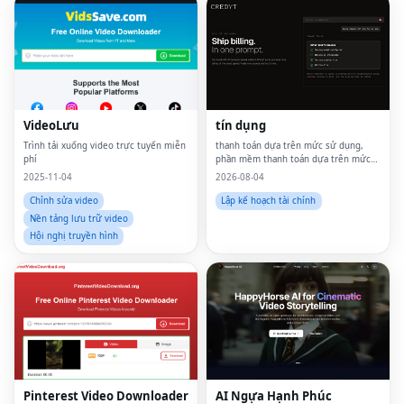
VideoLưu
tín dụng
Trình tải xuống video trực tuyến miễn
thanh toán dựa trên mức sử dụng,
phí
phần mềm thanh toán dựa trên mức
sử dụng, thanh toán theo đồng hồ đo,
2025-11-04
2026-08-04
thanh toán ai, thanh toán ai, kiếm tiền
từ ai, định giá dựa trên mức tiêu
Chỉnh sửa video
Lập kế hoạch tài chính
dùng, thanh to
Nền tảng lưu trữ video
Hội nghị truyền hình
Pinterest Video Downloader
AI Ngựa Hạnh Phúc