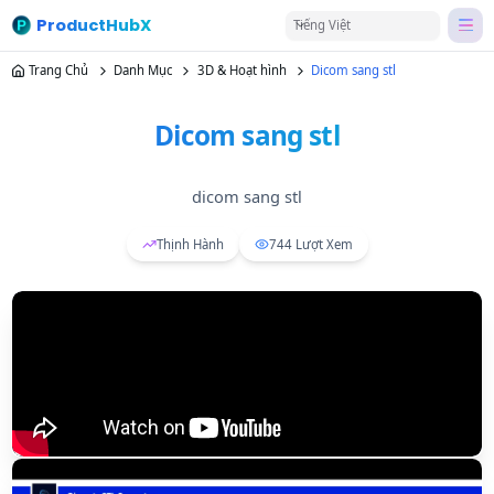
ProductHubX
Tiếng Việt
Trang Chủ
Danh Mục
3D & Hoạt hình
Dicom sang stl
Dicom sang stl
dicom sang stl
Thịnh Hành
744
Lượt Xem