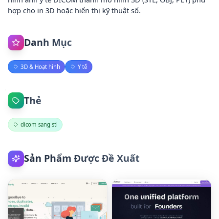
hợp cho in 3D hoặc hiển thị kỹ thuật số.
Danh Mục
3D & Hoạt hình
Y tế
Thẻ
dicom sang stl
Sản Phẩm Được Đề Xuất