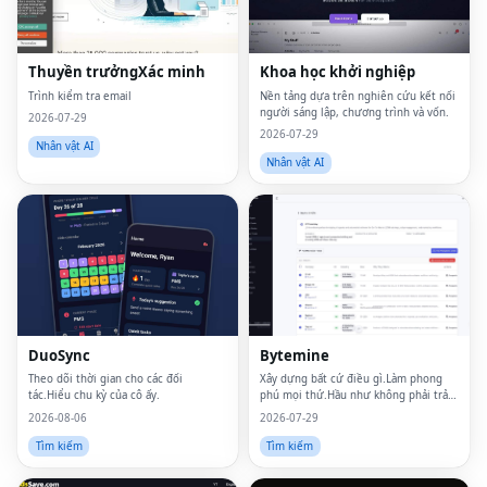
Thuyền trưởngXác minh
Khoa học khởi nghiệp
Trình kiểm tra email
Nền tảng dựa trên nghiên cứu kết nối
người sáng lập, chương trình và vốn.
2026-07-29
2026-07-29
Nhân vật AI
Nhân vật AI
DuoSync
Bytemine
Theo dõi thời gian cho các đối
Xây dựng bất cứ điều gì.Làm phong
tác.Hiểu chu kỳ của cô ấy.
phú mọi thứ.Hầu như không phải trả
gì.
2026-08-06
2026-07-29
Tìm kiếm
Tìm kiếm