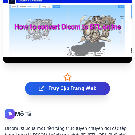
Truy Cập Trang Web
Mô Tả
Dicom2stl.io là một nền tảng trực tuyến chuyển đổi các tệp
hình ảnh y tế DICOM thành mô hình 3D (STL, OBJ, PLY) phù