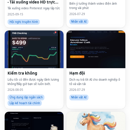
- Tải xuống video HD trực
Biến ý tưởng thành video điện ảnh
tuyến
trong vài phút
Tải xuống video Pinterest ngay lập tức
2026-07-29
2025-09-15
Nhân vật AI
Hội nghị truyền hình
Kiểm tra không
Hạm đội
Liệu tôi có đến được ngày lãnh lương
Dịch vụ trả lời AI cho doanh nghiệp ô
không?Bây giờ bạn sẽ luôn biết.
tô và vận tải
2026-08-05
2026-07-29
Ứng dụng lập ngân sách
Nhân vật AI
Lập kế hoạch tài chính
Fac
Twi