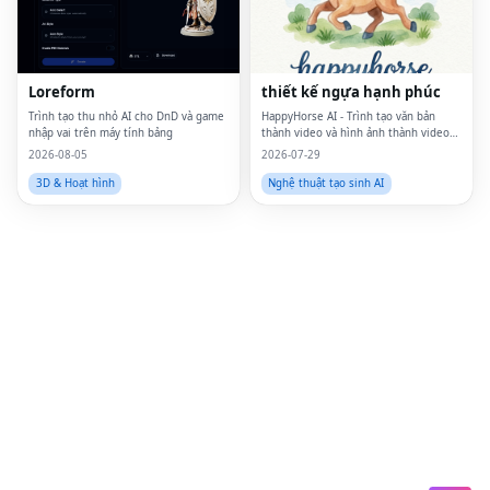
Lin
Pin
Loreform
thiết kế ngựa hạnh phúc
Sna
Trình tạo thu nhỏ AI cho DnD và game
HappyHorse AI - Trình tạo văn bản
nhập vai trên máy tính bảng
thành video và hình ảnh thành video
miễn phí trong trình duyệt của bạn
Wh
2026-08-05
2026-07-29
3D & Hoạt hình
Nghệ thuật tạo sinh AI
Tel
Mes
Lin
Red
Blo
Hac
Ne
Mes