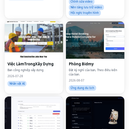
Chỉnh sửa video
Nền tảng lưu trữ video
Hội nghị truyền hình
Việc LàmTrongXây Dựng
Phòng Bidmy
Ban công nghiệp xây dựng
Đặt kỳ nghỉ của bạn, Theo điều kiện
của bạn.
2026-07-28
2026-08-07
Nhân vật AI
Ứng dụng du lịch