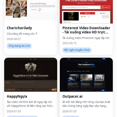
Chericherilady
Pinterest Video Downloader
- Tải xuống video HD trực
Cửa hàng đồ trang sức Ý
tuyến
Tải xuống video Pinterest ngay lập tức
2026-08-07
2025-09-15
Ứng dụng du lịch
Hội nghị truyền hình
Fac
Twi
Lin
Pin
HappyNgựa
Outpacer.ai
Sna
Tạo video và hình ảnh AI ngay lập tức
AI viết bài đăng trên blog của bạn.Xuất
với HappyHorse AI.Nền tảng tạo hình
bản chúng hàng ngày.Bạn xếp hạng
ảnh và chuyển văn bản thành video
trên Google và ChatGPT
Wh
2026-07-29
2026-07-29
mạnh mẽ dành cho người sáng tạo,