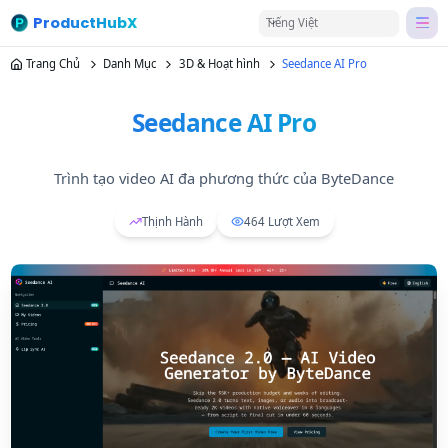
ProductHubX
Tiếng Việt
Trang Chủ
Danh Mục
3D & Hoạt hình
Seedance AI Pro
Seedance AI Pro
Trình tạo video AI đa phương thức của ByteDance
Thịnh Hành
464
Lượt Xem