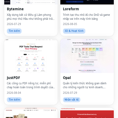
Bytemine
Loreform
Xây dựng bất cứ điều gì.Làm phong
Trình tạo thu nhỏ AI cho DnD và game
phú mọi thứ.Hầu như không phải trả
nhập vai trên máy tính bảng
gì.
2026-07-29
2026-08-05
Tìm kiếm
3D & Hoạt hình
JustPDF
Opal
Các công cụ PDF riêng tư, miễn phí
Quản lý kiến ​​thức không gian dành
chạy hoàn toàn trong trình duyệt của
cho những người tự kinh doanh,
bạn — các tệp sẽ không bao giờ rời
những người làm nghề tự do và
2026-08-04
2026-07-29
khỏi thiết bị của bạn.
những người có tư duy khác biệt về
thần kinh.
Tìm kiếm
Nhân vật AI