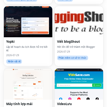
Yopki
Viết blogShout
Lập kế hoạch du lịch được hỗ trợ bởi
Hét lên để trở thành một Blogger
AI
2026-07-29
2026-07-29
Phần mềm cơ sở tri thức
Nhân vật AI
Máy tính lợp mái
VideoLưu