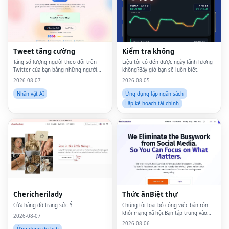
Tweet tăng cường
Kiểm tra không
Tăng số lượng người theo dõi trên
Liệu tôi có đến được ngày lãnh lương
Twitter của bạn bằng những người
không?Bây giờ bạn sẽ luôn biết.
theo dõi thực sự, tự nhiên — được hỗ
2026-08-07
2026-08-05
trợ bởi AI, không có bot, không có
phần thưởng.
Nhân vật AI
Ứng dụng lập ngân sách
Lập kế hoạch tài chính
Fac
Twi
Lin
Pin
Chericherilady
Thức ănBiệt thự
Sna
Cửa hàng đồ trang sức Ý
Chúng tôi loại bỏ công việc bận rộn
khỏi mạng xã hội.Bạn tập trung vào
2026-08-07
những gì quan trọng.
Wh
2026-08-06