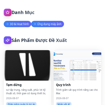
Danh Mục
3D & Hoạt hình
Ứng dụng máy ảnh
Sản Phẩm Được Đề Xuất
Tạm dừng
Quy trình
sự tập trung, năng suất, phúc lợi kỹ
Trình giám sát quy trình nâng cao cho
thuật số, thời gian sử dụng thiết bị,
Mac
2026-08-07
2026-08-07
Phần mềm quản lý dự án
Nhân vật AI