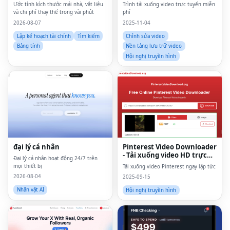
Ước tính kích thước mái nhà, vật liệu
Trình tải xuống video trực tuyến miễn
và chi phí thay thế trong vài phút
phí
2026-08-07
2025-11-04
Lập kế hoạch tài chính
Tìm kiếm
Chỉnh sửa video
Bảng tính
Nền tảng lưu trữ video
Hội nghị truyền hình
đại lý cá nhân
Pinterest Video Downloader
- Tải xuống video HD trực
Đại lý cá nhân hoạt động 24/7 trên
tuyến
mọi thiết bị
Tải xuống video Pinterest ngay lập tức
2026-08-04
2025-09-15
Nhân vật AI
Hội nghị truyền hình