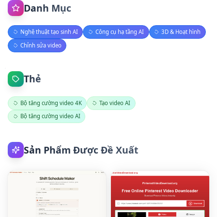
Danh Mục
Nghệ thuật tạo sinh AI
Công cụ hạ tầng AI
3D & Hoạt hình
Chỉnh sửa video
Thẻ
Bộ tăng cường video 4K
Tạo video AI
Bộ tăng cường video AI
Sản Phẩm Được Đề Xuất