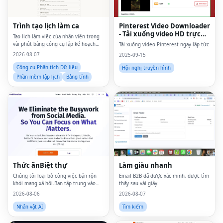
Trình tạo lịch làm ca
Pinterest Video Downloader
- Tải xuống video HD trực
Tạo lịch làm việc của nhân viên trong
tuyến
vài phút bằng công cụ lập kế hoạch
Tải xuống video Pinterest ngay lập tức
trực tuyến đơn giản
2026-08-07
2025-09-15
Công cụ Phân tích Dữ liệu
Hội nghị truyền hình
Phần mềm lập lịch
Bảng tính
Thức ănBiệt thự
Làm giàu nhanh
Chúng tôi loại bỏ công việc bận rộn
Email B2B đã được xác minh, được tìm
khỏi mạng xã hội.Bạn tập trung vào
thấy sau vài giây.
những gì quan trọng.
2026-08-06
2026-08-07
Nhân vật AI
Tìm kiếm