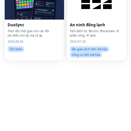
Twi
Lin
DuoSync
An ninh đông lạnh
Pin
Theo dõi thời gian cho các đối
Tiền điện tử, Bitcoin, Blockchain, Ví
tác.Hiểu chu kỳ của cô ấy.
phần cứng, Ví lạnh,
Sna
2026-08-06
2026-07-29
Wh
Tìm kiếm
Sàn giao dịch tiền mã hóa
Công cụ tiền mã hóa
Tel
Mes
Lin
Red
Blo
Hac
Ne
Mes