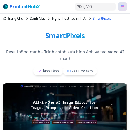
ProductHubX
Tiếng Việt
Trang Chủ
Danh Mục
Nghệ thuật tạo sinh AI
SmartPixels
SmartPixels
Pixel thông minh - Trình chỉnh sửa hình ảnh và tạo video AI
nhanh
Thịnh Hành
530
Lượt Xem