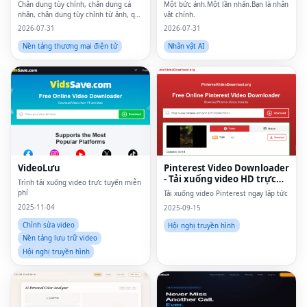
Chân dung tùy chỉnh, chân dung cá
Một bức ảnh.Một lần nhấn.Bạn là nhân
nhân, chân dung tùy chỉnh từ ảnh, quà
vật chính.
tặng cá nhân, in canvas tùy chỉnh,
2026-07-31
2026-07-31
chân dung từ ảnh, nghệ thuật treo
tường tùy chỉnh, nghệ thuật treo
Nền tảng thương mại điện tử
Nhân vật AI
tường cá nhân, tá
VideoLưu
Pinterest Video Downloader
- Tải xuống video HD trực
Trình tải xuống video trực tuyến miễn
tuyến
phí
Tải xuống video Pinterest ngay lập tức
2025-11-04
2025-09-15
Chỉnh sửa video
Hội nghị truyền hình
Nền tảng lưu trữ video
Hội nghị truyền hình