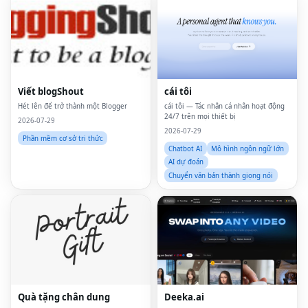
Viết blogShout
cái tôi
Hét lên để trở thành một Blogger
cái tôi — Tác nhân cá nhân hoạt động
24/7 trên mọi thiết bị
2026-07-29
2026-07-29
Phần mềm cơ sở tri thức
Chatbot AI
Mô hình ngôn ngữ lớn
AI dự đoán
Chuyển văn bản thành giọng nói
Quà tặng chân dung
Deeka.ai