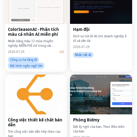
ColorSeasonAI - Phân tích
Hạm đội
màu cá nhân AI miễn phí
Dịch vụ trả lời AI cho doanh nghiệp ô
tô và vận tải
Nhận bảng màu 12 mùa chuyên
nghiệp MIỄN PHÍ chỉ trong vài
2026-07-29
giây.Không cần đăng ký!
2026-07-29
2
Nhân vật AI
Công cụ hạ tầng AI
Mô hình ngôn ngữ lớn
Fac
Twi
Lin
Công việc thiết kế chất bán
Phòng Bidmy
Pin
dẫn
Đặt kỳ nghỉ của bạn, Theo điều kiện
Sna
của bạn.
Tìm công việc bán dẫn tiếp theo của
bạn