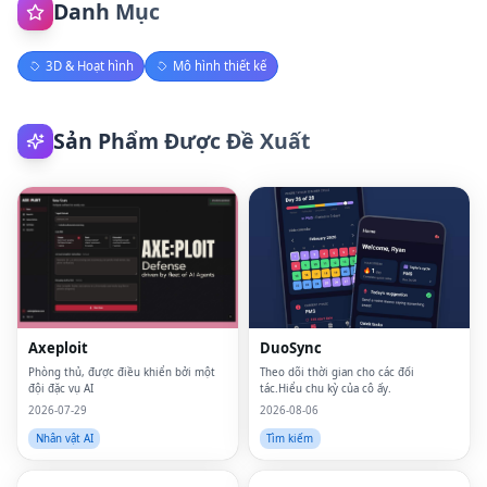
Danh Mục
3D & Hoạt hình
Mô hình thiết kế
Sản Phẩm Được Đề Xuất
Axeploit
DuoSync
Phòng thủ, được điều khiển bởi một
Theo dõi thời gian cho các đối
đội đặc vụ AI
tác.Hiểu chu kỳ của cô ấy.
2026-07-29
2026-08-06
Nhân vật AI
Tìm kiếm