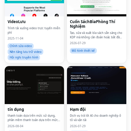
VideoLưu
Cuốn SáchBìaPhòng Thí
Nghiệm
Trình tải xuống video trực tuyến miễn
phí
Tạo, sửa và xuất bìa sách sẵn sàng cho
KDP mà không cần đoán hoặc bắt đầu
2025-11-04
lại từ đầu.
2026-07-29
Chỉnh sửa video
Mô hình thiết kế
Nền tảng lưu trữ video
Hội nghị truyền hình
tín dụng
Hạm đội
thanh toán dựa trên mức sử dụng,
Dịch vụ trả lời AI cho doanh nghiệp ô
phần mềm thanh toán dựa trên mức
tô và vận tải
sử dụng, thanh toán theo đồng hồ đo,
2026-08-04
2026-07-29
thanh toán ai, thanh toán ai, kiếm tiền