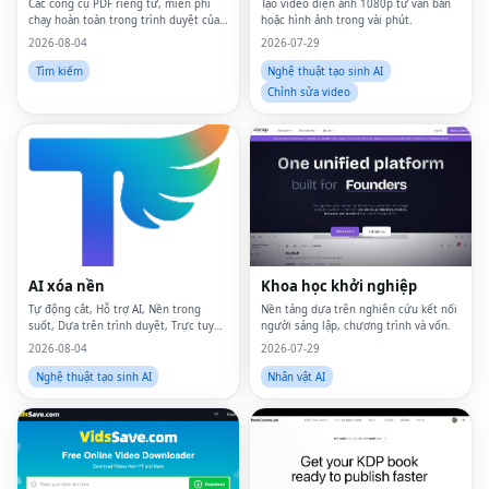
Các công cụ PDF riêng tư, miễn phí
Tạo video điện ảnh 1080p từ văn bản
chạy hoàn toàn trong trình duyệt của
hoặc hình ảnh trong vài phút.
bạn — các tệp sẽ không bao giờ rời
2026-08-04
2026-07-29
khỏi thiết bị của bạn.
Tìm kiếm
Nghệ thuật tạo sinh AI
Chỉnh sửa video
AI xóa nền
Khoa học khởi nghiệp
Tự động cắt, Hỗ trợ AI, Nền trong
Nền tảng dựa trên nghiên cứu kết nối
suốt, Dựa trên trình duyệt, Trực tuyến
người sáng lập, chương trình và vốn.
miễn phí
2026-08-04
2026-07-29
Nghệ thuật tạo sinh AI
Nhân vật AI