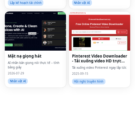
từ ai, định giá dựa trên mức tiêu
Lập kế hoạch tài chính
Nhân vật AI
dùng, thanh to
Fac
Twi
Lin
Pin
Mặt nạ giọng hát
Pinterest Video Downloader
- Tải xuống video HD trực
Sna
AI nhân bản giọng nói thực tế – tính
tuyến
bằng giây
Tải xuống video Pinterest ngay lập tức
Wh
2026-07-29
2025-09-15
Nhân vật AI
Hội nghị truyền hình
Tel
Mes
Lin
Red
Blo