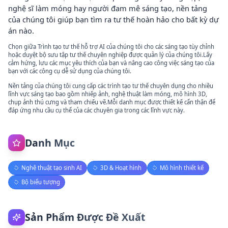
nghệ sĩ làm móng hay người đam mê sáng tạo, nền tảng
của chúng tôi giúp bạn tìm ra tư thế hoàn hảo cho bất kỳ dự
án nào.
Chọn giữa Trình tạo tư thế hỗ trợ AI của chúng tôi cho các sáng tạo tùy chỉnh
hoặc duyệt bộ sưu tập tư thế chuyên nghiệp được quản lý của chúng tôi.Lấy
cảm hứng, lưu các mục yêu thích của bạn và nâng cao công việc sáng tạo của
bạn với các công cụ dễ sử dụng của chúng tôi.
Nền tảng của chúng tôi cung cấp các trình tạo tư thế chuyên dụng cho nhiều
lĩnh vực sáng tạo bao gồm nhiếp ảnh, nghệ thuật làm móng, mô hình 3D,
chụp ảnh thú cưng và tham chiếu vẽ.Mỗi danh mục được thiết kế cẩn thận để
đáp ứng nhu cầu cụ thể của các chuyên gia trong các lĩnh vực này.
Danh Mục
Nghệ thuật tạo sinh AI
3D & Hoạt hình
Mô hình thiết kế
Bộ biểu tượng
Sản Phẩm Được Đề Xuất