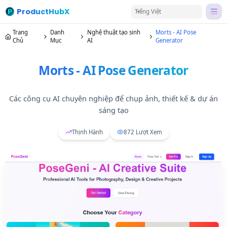
ProductHubX
Tiếng Việt
Trang
Danh
Nghệ thuật tạo sinh
Morts - AI Pose
Chủ
Mục
AI
Generator
Morts - AI Pose Generator
Các công cụ AI chuyên nghiệp để chụp ảnh, thiết kế & dự án
sáng tạo
Thịnh Hành
872
Lượt Xem