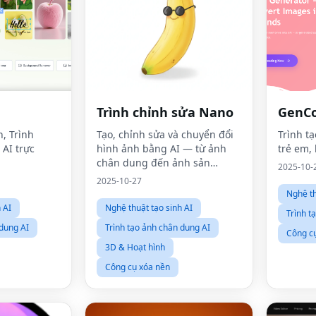
Trình chỉnh sửa Nano
GenCo
h, Trình
Tạo, chỉnh sửa và chuyển đổi
Trình t
 AI trực
hình ảnh bằng AI — từ ảnh
trẻ em, 
chân dung đến ảnh sản
2025-10-
phẩm.NanoEditor mang đến
2025-10-27
cho bạn kết quả chất lượng
Nghệ th
như studio chỉ trong vài giây
 AI
Nghệ thuật tạo sinh AI
Trình t
mà không cần kỹ năng thiết
 dung AI
Trình tạo ảnh chân dung AI
kế.
Công c
3D & Hoạt hình
Công cụ xóa nền