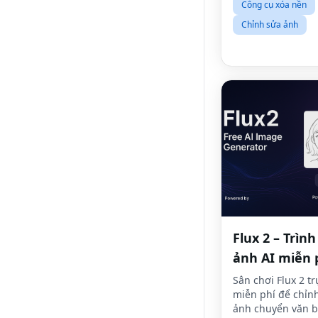
Công cụ xóa nền
Chỉnh sửa ảnh
Flux 2 – Trìn
ảnh AI miễn 
(Flux2.one)
Sân chơi Flux 2 t
miễn phí để chỉn
ảnh chuyển văn 