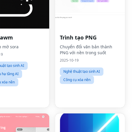
rawm
Trình tạo PNG
h mờ sora
Chuyển đổi văn bản thành
PNG với nền trong suốt
19
2025-10-19
uật tạo sinh AI
Nghệ thuật tạo sinh AI
 hạ tầng AI
Công cụ xóa nền
ụ xóa nền