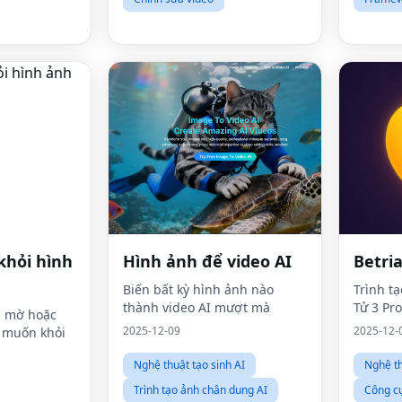
khỏi hình
Hình ảnh để video AI
Betri
Biến bất kỳ hình ảnh nào
Trình t
thành video AI mượt mà
Tử 3 Pro
h mờ hoặc
2025-12-09
2025-12-
 muốn khỏi
Nghệ thuật tạo sinh AI
Nghệ th
Trình tạo ảnh chân dung AI
Công c