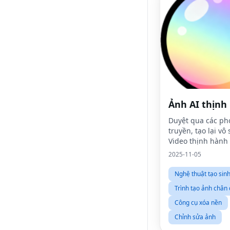
Ảnh AI thịnh
Duyệt qua các ph
truyền, tạo lại vô
Video thịnh hành 
các mẫu trong tầ
2025-11-05
Nghệ thuật tạo sinh
Trình tạo ảnh chân
Công cụ xóa nền
Chỉnh sửa ảnh