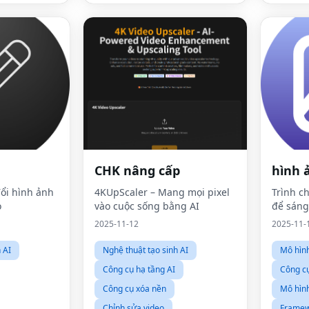
CHK nâng cấp
hình 
ổi hình ảnh
4KUpScaler – Mang mọi pixel
Trình c
o
vào cuộc sống bằng AI
để sáng
2025-11-12
2025-11-
 AI
Nghệ thuật tạo sinh AI
Mô hìn
Công cụ hạ tầng AI
Công c
Công cụ xóa nền
Mô hình
Chỉnh sửa video
Framew