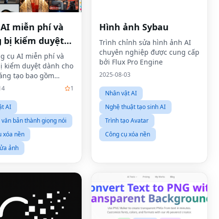
 AI miễn phí và
Hình ảnh Sybau
 bị kiểm duyệt
Trình chỉnh sửa hình ảnh AI
chuyên nghiệp được cung cấp
2E
g cụ AI miễn phí và
bởi Flux Pro Engine
ị kiểm duyệt dành cho
2025-08-03
áng tạo bao gồm
đổi hình ảnh thành
14
1
Nhân vật AI
át nhép, tạo video ai,
i diện AI, bản sao
t AI
Nghệ thuật tạo sinh AI
ói, hoán đổi khuôn
văn bản thành giọng nói
Trình tạo Avatar
ụ xóa nền
Công cụ xóa nền
sửa ảnh