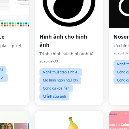
ce
Hình ảnh cho hình
Noso
ảnh
place pixel
xóa hìn
2025-10-
Trình chỉnh sửa hình ảnh AI
2025-09-30
Nghệ th
AI
Nghệ thuật tạo sinh AI
Công cụ
 AI
Mô hình ngôn ngữ lớn
Công c
Công cụ xóa nền
Chỉnh sửa ảnh