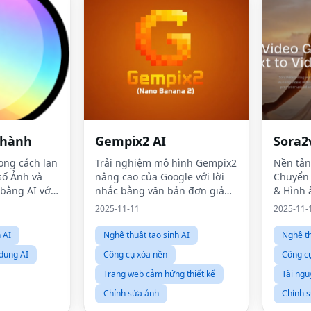
 hành
Gempix2 AI
Sora2
ong cách lan
Trải nghiệm mô hình Gempix2
Nền tảng
 số Ảnh và
nâng cao của Google với lời
Chuyển 
bằng AI với
nhắc bằng văn bản đơn giản
& Hình 
m tay bạn.
và tối đa 9 hình ảnh tham
2025-11-11
2025-11-
chiếu để mang lại kết quả ấn
tượng, nhất quán.
 AI
Nghệ thuật tạo sinh AI
Nghệ th
 dung AI
Công cụ xóa nền
Công c
Trang web cảm hứng thiết kế
Tài ngu
Chỉnh sửa ảnh
Chỉnh 