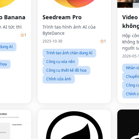
o Banana
Seedream Pro
Video
không
 AI tức thì
Trình tạo hình ảnh AI của
ByteDance
của A
1
Hộp côn
2025-10-30
1
không b
 dung AI
người s
Trình tạo ảnh chân dung AI
chuyển 
2026-05-
video, h
Công cụ xóa nền
 họa
hình đạ
Nhân vậ
Công cụ thiết kế đồ họa
giọng n
Chuyển 
mặt
Chỉnh sửa ảnh
Công c
Chỉnh 