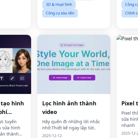
3D & Hoạt hình
Công cụ
Công cụ xóa nền
Chỉnh 
h tạo hình
Lọc hình ảnh thành
Pixel
phí
video
Pixel t
sửa hìn
rực tuyến
Hãy quên đi những lời nhắc
nhanh
h sửa hình
nhở.Thiết kế ngay lập tức.
2025-12-
bản thành
2025-12-12