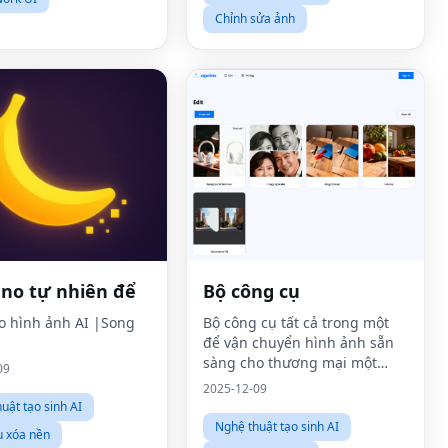
Chỉnh sửa ảnh
ano tự nhiên để
Bộ công cụ
ạo hình ảnh AI |Song
Bộ công cụ tất cả trong một
để vận chuyển hình ảnh sẵn
sàng cho thương mại một
09
cách nhanh chóng
2025-12-09
uật tạo sinh AI
Nghệ thuật tạo sinh AI
ụ xóa nền