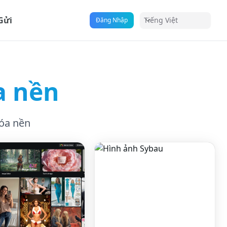
Gửi
Tiếng Việt
Đăng Nhập
a nền
óa nền