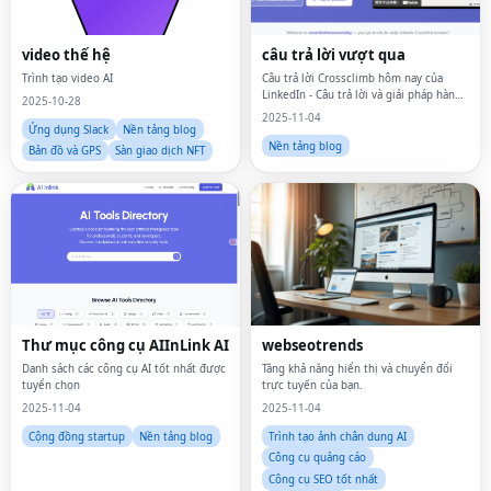
video thế hệ
câu trả lời vượt qua
Trình tạo video AI
Câu trả lời Crossclimb hôm nay của
LinkedIn - Câu trả lời và giải pháp hàng
2025-10-28
ngày
2025-11-04
Ứng dụng Slack
Nền tảng blog
Nền tảng blog
Bản đồ và GPS
Sàn giao dịch NFT
Thư mục công cụ AIInLink AI
webseotrends
Danh sách các công cụ AI tốt nhất được
Tăng khả năng hiển thị và chuyển đổi
tuyển chọn
trực tuyến của bạn.
2025-11-04
2025-11-04
Cộng đồng startup
Nền tảng blog
Trình tạo ảnh chân dung AI
Công cụ quảng cáo
Công cụ SEO tốt nhất