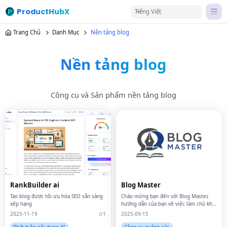
ProductHubX
Tiếng Việt
Trang Chủ
Danh Mục
Nền tảng blog
Nền tảng blog
Công cụ và Sản phẩm nền tảng blog
RankBuilder ai
Blog Master
Tạo blog được tối ưu hóa SEO sẵn sàng
Chào mừng bạn đến với Blog Master,
xếp hạng
hướng dẫn của bạn về việc làm chủ khả
năng hiển thị trong thời đại kỹ thuật số.
2025-11-19
1
2025-09-15