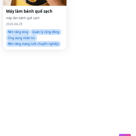
Lin
Máy làm bánh quế sạch
máy làm bánh quế sạch
Pin
2026-04-29
Sna
Nền tảng blog
Quản lý cộng đồng
Ứng dụng nhắn tin
Wh
Nền tảng mạng lưới chuyên nghiệp
Tel
Mes
Lin
Red
Blo
Hac
Ne
Mes