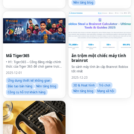
Nền tảng blog
Mã Tiger365
ăn trộm một chiếc máy tính
brainrot
• H1: Tiger365 – Cổng đăng nhập chính
thức của Tiger 365 để chơi game trực
So sánh máy tính ăn cắp Brainrot Roblox
tuyến
tốt nhất
2025-12-01
2025-12-23
Ứng dụng thiết kế không gian
3D & Hoạt hình
Trò chơi
Đào tạo bán hàng
Nền tảng blog
Nền tảng blog
Mạng xã hội
Công cụ hỗ trợ khách hàng
Fac
Twi