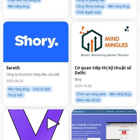
Phát hiện nội dung AI
Công cụ quảng cáo
Nền tảng blog
Cộng đồng startup
Nền tảng blog
Trình duyệt web
Sarath
Cơ quan tiếp thị kỹ thuật số
Delhi
Công ty Insurtech hàng đầu của UAE
Blog
2025-09-24
2025-10-09
Nền tảng blog
Chia sẻ ảnh
Trình tạo trang web
Nền tảng blog
Trợ lý viết
Đánh dấu xã hội