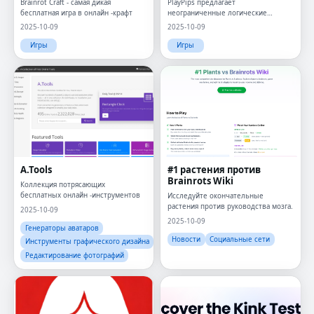
Brainrot Craft - самая дикая
PlayPips предлагает
бесплатная игра в онлайн -крафт
неограниченные логические
головоломки с игровым процессом
2025-10-09
2025-10-09
на основе Domino.
Игры
Игры
A.Tools
#1 растения против
Brainrots Wiki
Коллекция потрясающих
бесплатных онлайн -инструментов
Исследуйте окончательные
растения против руководства мозга.
2025-10-09
2025-10-09
Генераторы аватаров
Новости
Социальные сети
Инструменты графического дизайна
Редактирование фотографий