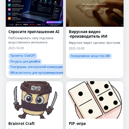
Спросите приглашение AI
Вирусная видео
-производитель ИИ
Разблокировать силу подсказки
искусственного интеллекта
Вирусные видео сделаны простыми
2025-10-09
2025-10-09
Промпты ChatGPT
Генеративное искусство ИИ
Ресурсы для дизайна
Платформы электронной коммерции
ИИ-ассистенты для программирования
Brainrot Craft
PIP -игра