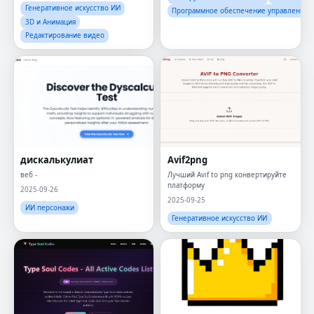
Генеративное искусство ИИ
Программное обеспечение управления 
3D и Анимация
Редактирование видео
дискалькулиат
Avif2png
веб -
Лучший Avif to png конвертируйте
платформу
2025-09-26
2025-09-25
ИИ персонажи
Генеративное искусство ИИ