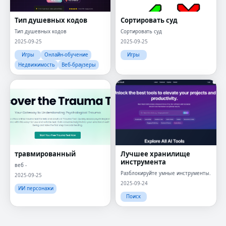
Тип душевных кодов
Сортировать суд
Тип душевных кодов
Сортировать суд
2025-09-25
2025-09-25
Игры
Онлайн-обучение
Игры
Недвижимость
Веб-браузеры
Fac
травмированный
Лучшее хранилище
Twi
инструмента
веб -
Разблокируйте умные инструменты.
Lin
2025-09-25
2025-09-24
ИИ персонажи
Pin
Поиск
Sna