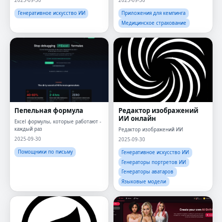
2025-09-30
2025-09-30
Генеративное искусство ИИ
Приложения для кемпинга
Медицинское страхование
Пепельная формула
Редактор изображений
ИИ онлайн
Excel формулы, которые работают -
каждый раз
Редактор изображений ИИ
2025-09-30
2025-09-30
Помощники по письму
Генеративное искусство ИИ
Генераторы портретов ИИ
Генераторы аватаров
Языковые модели