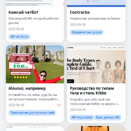
Камсай чатбот
Contracko
Разговорной ИИ, который работает
Управление контрактами на бизнес
для вас.
2025-09-30
2025-09-30
Юридические услуги
ИИ чат-боты
Alououi, например
Руководство по типам
тела и стиль Kibbe
Оставайтесь на связи, куда бы вы
ни путешествовали, попрощайтесь
Откройте для себя свой тип
с платы за роуминг.
телосложения Киббе за минуты с
2025-09-30
1
помощью нашей викторины с AI и
2025-09-30
визуальным стилем.
Приложения для путешествий
ИИ персонажи
Базы данных ИИ