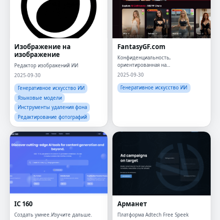
Изображение на
FantasyGF.com
изображение
Конфиденциальность,
ориентированная на
Редактор изображений ИИ
конфиденциальность подруги ИИ и
2025-09-30
2025-09-30
острый чат
Генеративное искусство ИИ
Генеративное искусство ИИ
Языковые модели
Инструменты удаления фона
Редактирование фотографий
IC 160
Арманет
Создать умнее.Изучите дальше.
Платформа Adtech Free Speek