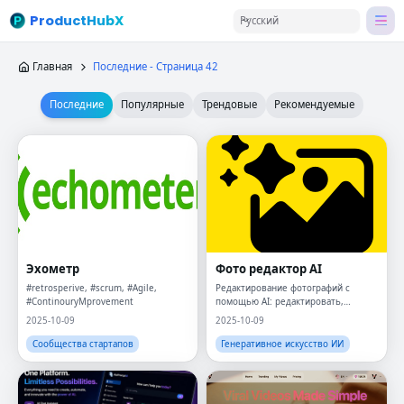
ProductHubX
Русский
Главная
Последние - Страница 42
Последние
Популярные
Трендовые
Рекомендуемые
Эхометр
Фото редактор AI
#retrosperive, #scrum, #Agile,
Редактирование фотографий с
#ContinouryMprovement
помощью AI: редактировать,
преобразовать и улучшить с
2025-10-09
2025-10-09
помощью текста
Сообщества стартапов
Генеративное искусство ИИ