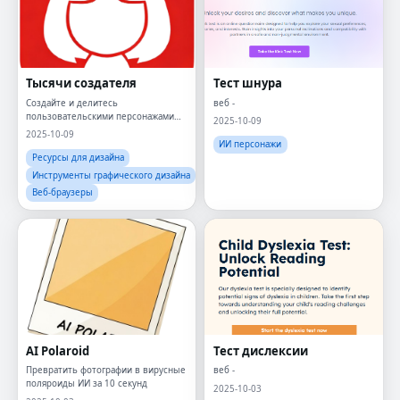
Тысячи создателя
Тест шнура
Создайте и делитесь
веб -
пользовательскими персонажами
2025-10-09
MII онлайн бесплатно, не требуется
2025-10-09
консоль.
ИИ персонажи
Ресурсы для дизайна
Инструменты графического дизайна
Веб-браузеры
AI Polaroid
Тест дислексии
Превратить фотографии в вирусные
веб -
поляроиды ИИ за 10 секунд
2025-10-03