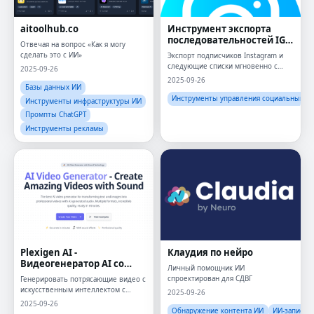
aitoolhub.co
Инструмент экспорта
последовательностей IG
Отвечая на вопрос «Как я могу
от instalab ai
сделать это с ИИ»
Экспорт подписчиков Instagram и
следующие списки мгновенно с
2025-09-26
нашим онлайн -инструментом и
2025-09-26
расширением Chrome
Базы данных ИИ
Инструменты управления социальными 
Инструменты инфраструктуры ИИ
Промпты ChatGPT
Инструменты рекламы
Plexigen AI -
Клаудия по нейро
Видеогенератор AI со
Личный помощник ИИ
звуком
спроектирован для СДВГ
Генерировать потрясающие видео с
искусственным интеллектом с
2025-09-26
аудио и эффектами за считанные
2025-09-26
минуты
Обнаружение контента ИИ
ИИ-записны