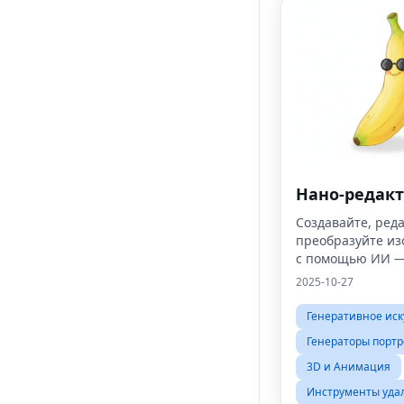
Нано-редак
Создавайте, ред
преобразуйте и
с помощью ИИ —
портретов до фо
2025-10-27
продуктов.NanoEd
вам результаты 
Генеративное иск
качества за счи
Генераторы портр
секунды, не тре
3D и Анимация
Инструменты уда