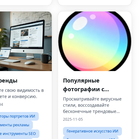
тренды
Популярные
фотографии с
те свою видимость в
ете и конверсию.
использованием
Просматривайте вирусные
04
стили, воссоздавайте
искусственного
бесконечные трендовые
интеллекта
торы портретов ИИ
фото и видео AI с помощью
2025-11-05
шаблонов под рукой.
ументы рекламы
Генеративное искусство ИИ
е инструменты SEO