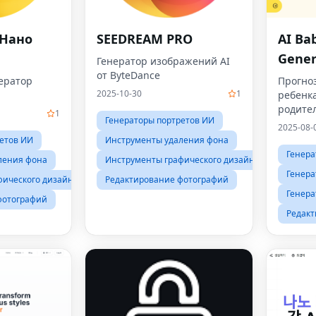
 Нано
SEEDREAM PRO
AI Ba
Gener
Генератор изображений AI
от ByteDance
ератор
Прогно
2025-10-30
1
ребенк
родите
1
Генераторы портретов ИИ
2025-08-
етов ИИ
Инструменты удаления фона
Генера
ления фона
Инструменты графического дизайна
Генера
фического дизайна
Редактирование фотографий
Генера
фотографий
Редакт