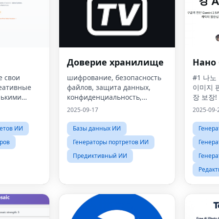
Доверие хранилище
Нано
е свои
шифрование, безопасность
#1 나노
еативные
файлов, защита данных,
이미지 
лькими
конфиденциальность,
장 보장!
открытый исходный код,
2025-09-17
2025-09-
AES-256, безопасное
хранилище,
етов ИИ
Базы данных ИИ
Генера
ров
Генераторы портретов ИИ
Генера
Предиктивный ИИ
Генера
Редакт