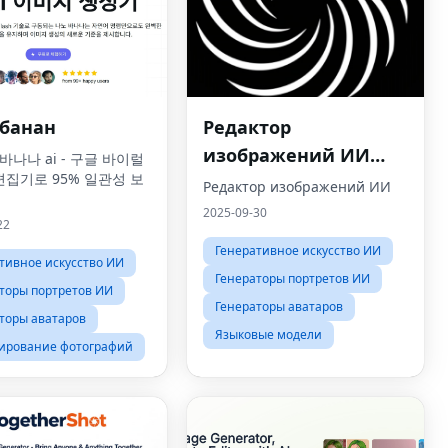
 банан
Редактор
изображений ИИ
 바나나 ai - 구글 바이럴
편집기로 95% 일관성 보
онлайн
Редактор изображений ИИ
2025-09-30
22
Генеративное искусство ИИ
тивное искусство ИИ
Генераторы портретов ИИ
торы портретов ИИ
Генераторы аватаров
торы аватаров
Языковые модели
ирование фотографий