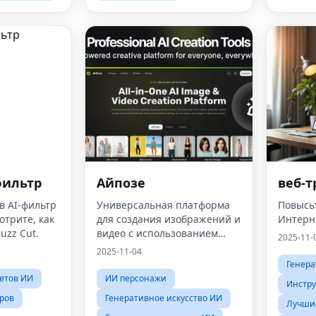
фильтр
Айпозе
веб-
в AI-фильтр
Универсальная платформа
Повысь
отрите, как
для создания изображений и
Интерн
uzz Cut.
видео с использованием
2025-11-
искусственного интеллекта
2025-11-04
Генера
етов ИИ
ИИ персонажи
Инстр
ров
Генеративное искусство ИИ
Лучши