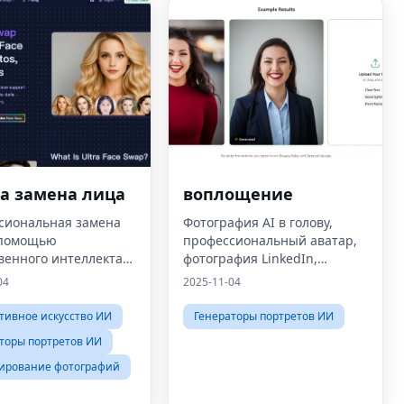
а замена лица
воплощение
сиональная замена
Фотография AI в голову,
 помощью
профессиональный аватар,
венного интеллекта
фотография LinkedIn,
ографий, GIF-файлов
фотография профиля AI,
04
2025-11-04
фотография делового
портрета, фотография
тивное искусство ИИ
Генераторы портретов ИИ
резюме, фотография для
торы портретов ИИ
портфолио, генератор
изображений A
ирование фотографий