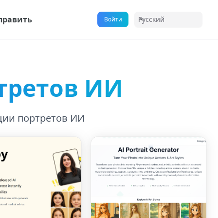
править
Русский
Войти
третов ИИ
ции портретов ИИ