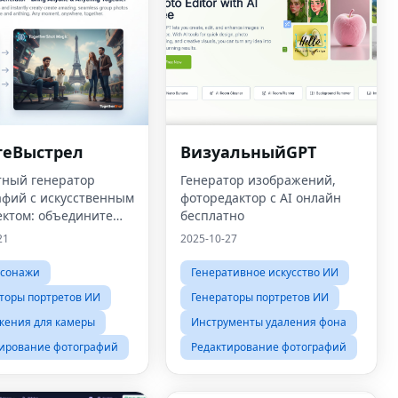
теВыстрел
ВизуальныйGPT
тный генератор
Генератор изображений,
афий с искусственным
фоторедактор с AI онлайн
ектом: объедините
бесплатно
одно и что угодно
21
2025-10-27
рсонажи
Генеративное искусство ИИ
торы портретов ИИ
Генераторы портретов ИИ
жения для камеры
Инструменты удаления фона
ирование фотографий
Редактирование фотографий