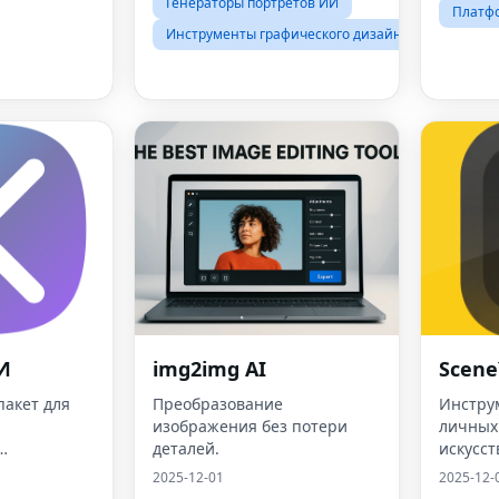
Генераторы портретов ИИ
Платфо
Инструменты графического дизайна
И
img2img AI
Scene
акет для
Преобразование
Инстру
изображения без потери
личных
деталей.
искусст
интеллекта
2025-12-01
2025-12-
ния