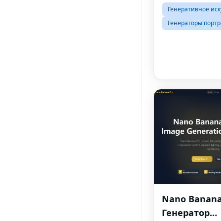
изображения в в
Генеративное иск
многого другого.
Генераторы портр
Nano Banana 
Генератор