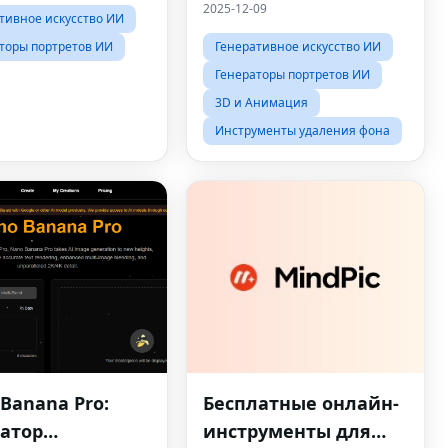
интеллектом
2025-12-09
тивное искусство ИИ
торы портретов ИИ
Генеративное искусство ИИ
Генераторы портретов ИИ
3D и Анимация
Инструменты удаления фона
Banana Pro:
Бесплатные онлайн-
атор
инструменты для