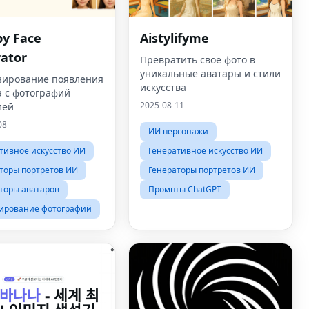
by Face
Aistylifyme
ator
Превратить свое фото в
уникальные аватары и стили
зирование появления
искусства
а с фотографий
2025-08-11
лей
08
ИИ персонажи
тивное искусство ИИ
Генеративное искусство ИИ
торы портретов ИИ
Генераторы портретов ИИ
торы аватаров
Промпты ChatGPT
ирование фотографий