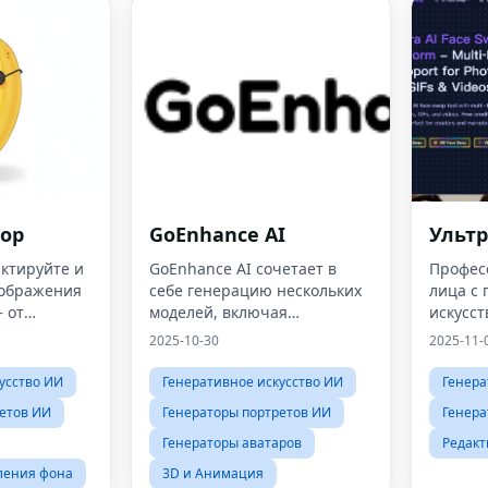
тор
GoEnhance AI
Ультр
актируйте и
GoEnhance AI сочетает в
Профес
зображения
себе генерацию нескольких
лица с
 от
моделей, включая
искусст
тографий
преобразование
для фот
2025-10-30
2025-11-
itor дает
изображения в видео, текста
и видео
студийного
в видео и передачу стилей.
усство ИИ
Генеративное искусство ИИ
Генера
танные
етов ИИ
Генераторы портретов ИИ
Генера
буя навы
Генераторы аватаров
Редакт
ления фона
3D и Анимация