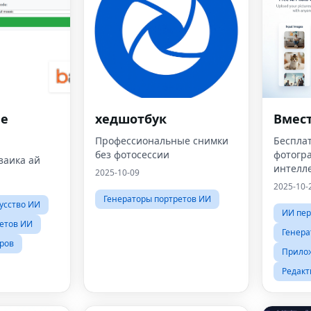
е
хедшотбук
Вмес
Профессиональные снимки
Беспла
без фотосессии
фотогр
заика ай
интелл
2025-10-09
кого уг
2025-10-
Генераторы портретов ИИ
усство ИИ
ИИ пе
етов ИИ
Генера
ров
Прило
Редакт