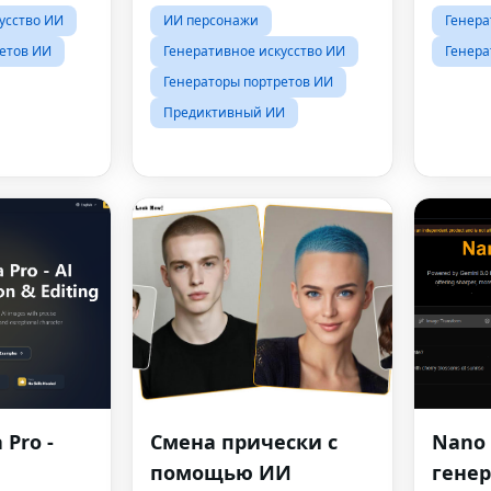
идео и
усство ИИ
ИИ персонажи
Генера
етов ИИ
Генеративное искусство ИИ
Генера
Генераторы портретов ИИ
Предиктивный ИИ
Pro -
Смена прически с
Nano 
помощью ИИ
генер