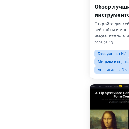
Обзор лучш
инструмент
искусственн
Откройте для се
веб-сайты и инс
интеллекта
искусственного 
2026-05-13
Базы данных ИИ
Метрики и оценк
Аналитика веб-са