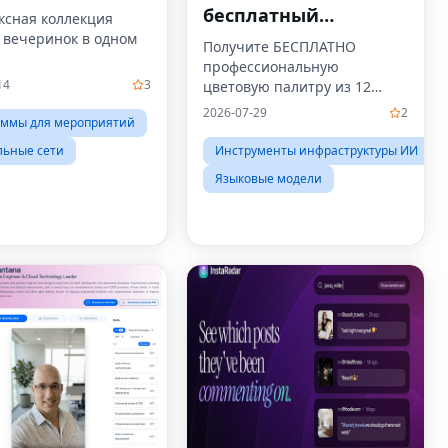
бесплатный
ксная коллекция
 вечеринок в одном
персональный
Получите БЕСПЛАТНО
профессиональную
анализ цвета с
14
3
цветовую палитру из 12
использованием
сезонов за считанные
2026-07-29
2
аммы для мероприятий
искусственного
секунды.Никакой
регистрации не требуется!
льные сети
Инструменты инфраструктуры ИИ
интеллекта
Языковые модели