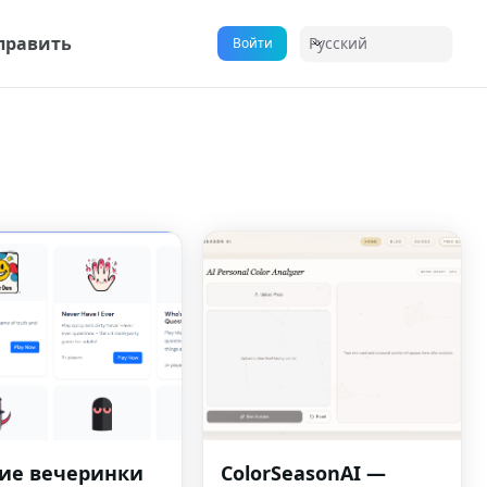
править
Русский
Войти
ие вечеринки
ColorSeasonAI —