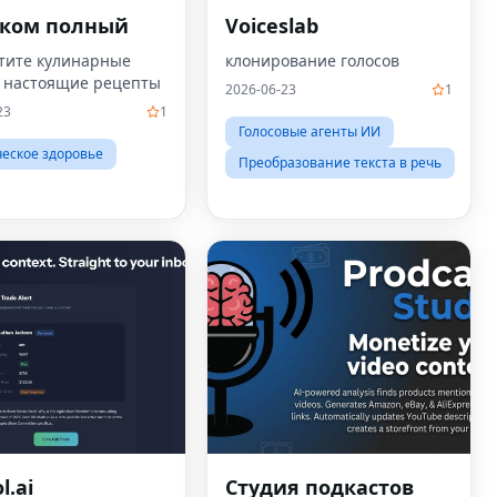
ком полный
Voiceslab
тите кулинарные
клонирование голосов
в настоящие рецепты
2026-06-23
1
23
1
Голосовые агенты ИИ
еское здоровье
Преобразование текста в речь
l.ai
Студия подкастов