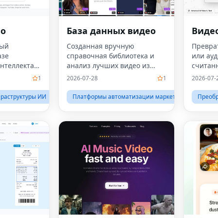
eo
База данных видео
Видео
ный
Созданная вручную
Превра
азе
справочная библиотека и
или ауд
интеллекта
анализ лучших видео из
считан
ста из
Instagram и TikTok.
1
2026-07-28
1
2026-07-
водяные
.
раструктуры ИИ
Платформы автоматизации маркетинга
Преобр