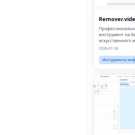
Remover.vid
Профессиональ
инструмент на б
искусственного 
для удаления тек
2026-07-28
видео, включая 
знаки и логотипы
Инструменты инф