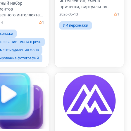
интеллектом, смена
тный набор
прически, виртуальная
ментов
примерка волос, цвет волос
2026-05-13
1
венного интеллекта
с искусственным
зуры для авторов,
14
1
интеллектом, приложение
ИИ персонажи
ающий
для причесок, макияж волос,
азование
рсонажи
анализ формы лица, анализ
жения в видео,
воло
азование текста в речь
низацию губ,
ор видео с
менты удаления фона
твенным интеллектом,
ирование фотографий