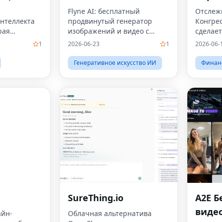
Flyne AI: бесплатный
Отслежи
интеллекта
продвинутый генератор
Конгре
рая
изображений и видео с
сделает
искусственным интеллектом
1
2026-06-23
1
2026-06-
Генеративное искусство ИИ
Финан
SureThing.io
A2E Б
видео
айн-
Облачная альтернатива