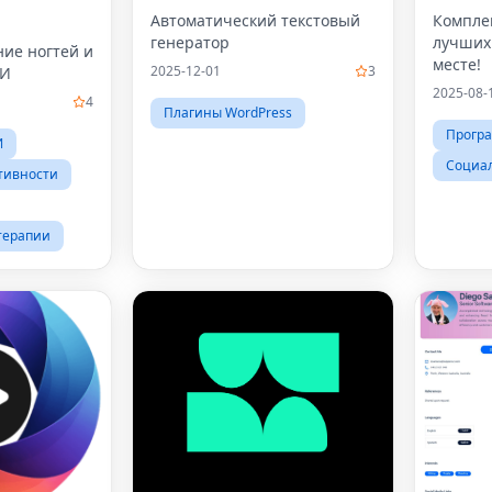
Автоматический текстовый
Компле
генератор
лучших
ние ногтей и
месте!
2025-12-01
3
ИИ
2025-08-
4
Плагины WordPress
Прогр
И
Социа
тивности
терапии