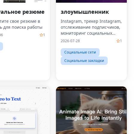
уальное резюме
злоумышленник
тите свое резюме в
Instagram, трекер Instagram,
ь для поиска работы
отслеживание подписчиков,
мониторинг социальных
06
1
сетей, просмотр анонимных
2026-07-28
1
историй, аналитика
Instagram, инструменты для
Социальные сети
взаимоотношений,
Социальные закладки
аналитика подписчиков, тр