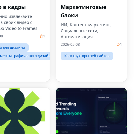
 в кадры
Маркетинговые
блоки
нно извлекайте
з своих видео с
ИИ, Контент-маркетинг,
 Video to Frames.
Социальные сети,
08
1
Автоматизация
Лидогенерация, Saas,
2026-05-08
1
ы для дизайна
Брендинг, Написание ИИ
менты графического дизайна
Конструкторы веб-сайтов