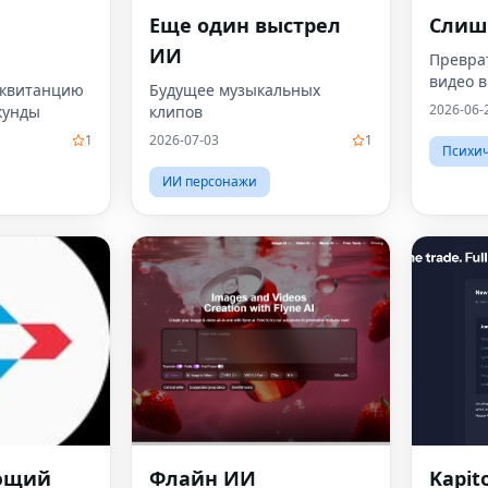
Еще один выстрел
Слиш
ИИ
Превра
видео 
витанцию ​​
Будущее музыкальных
2026-06-
кунды
клипов
1
2026-07-03
1
Психич
ИИ персонажи
ющий
Флайн ИИ
Kapito