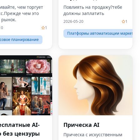
вайте, чем торгует
Повлиять на продажу?тебе
сс.Прежде чем это
должны заплатить
 рынок.
2026-05-20
1
10
1
Платформы автоматизации маркетинг
совое планирование
есплатные AI-
Прическа AI
 без цензуры
Прическа с искусственным