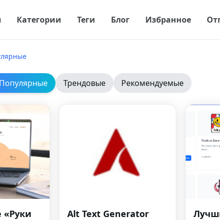
я
Категории
Теги
Блог
Избранное
От
улярные
Популярные
Трендовые
Рекомендуемые
 «Руки
Alt Text Generator
Лучш