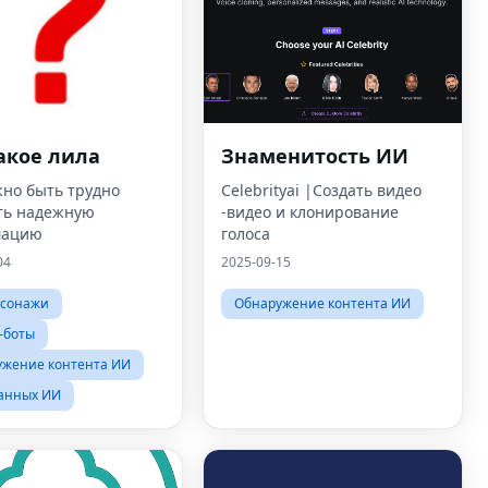
акое лила
Знаменитость ИИ
жно быть трудно
Celebrityai |Создать видео
ть надежную
-видео и клонирование
мацию
голоса
04
2025-09-15
рсонажи
Обнаружение контента ИИ
-боты
ужение контента ИИ
анных ИИ