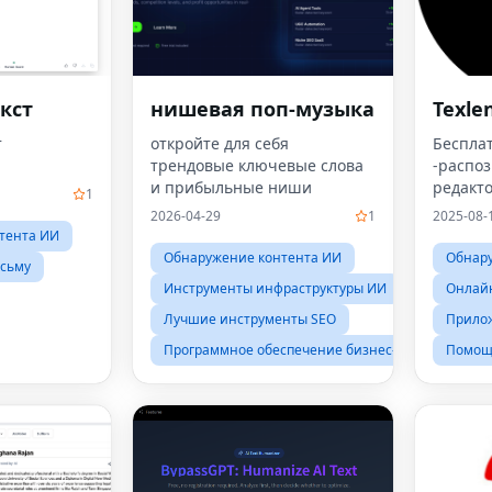
кст
нишевая поп-музыка
Texle
т
откройте для себя
Беспла
трендовые ключевые слова
-распо
и прибыльные ниши
редакто
1
2026-04-29
1
2025-08-
тента ИИ
Обнаружение контента ИИ
Обнар
сьму
Инструменты инфраструктуры ИИ
Онлай
Лучшие инструменты SEO
Прилож
Программное обеспечение бизнес-аналитики
Помощ