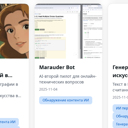
Marauder Bot
Генер
й в
иску
AI-второй пилот для онлайн-
технических вопросов
инте
графии в
Текст в
2025-11-04
считан
кусства в
2025-11-
Обнаружение контента ИИ
li.
ИИ пе
Обнар
тента ИИ
Генера