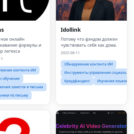
ns
Idollink
тное онлайн
Потому что фэндом должен
знавание формулы и
чувствовать себя как дома.
р латекса
2025-08-11
11
Обнаружение контента ИИ
ужение контента ИИ
Инструменты управления социальным
н-обучение
Краудфандинг
Изучение языков
ения заметок и письма
ники по письму