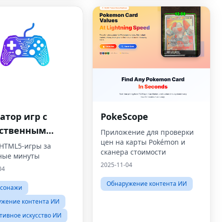
атор игр с
PokeScope
сственным
Приложение для проверки
цен на карты Pokémon и
ллектом
 HTML5-игры за
сканера стоимости
ные минуты
2025-11-04
04
Обнаружение контента ИИ
рсонажи
ужение контента ИИ
тивное искусство ИИ