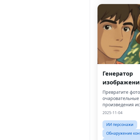
Генератор
изображени
стиле Ghibli
Превратите фото
очаровательные
произведения ис
стиле Studio Ghib
2025-11-04
ИИ персонажи
Обнаружение кон