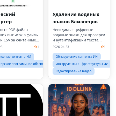
овский
Удаление водяных
ертер
знаков Близнецов
тите PDF-файлы
Невидимые цифровые
ских выписок в файлы
водяные знаки для проверки
ли CSV за считанные
и аутентификации текста,
.
сгенерированного
23
1
2026-04-23
1
искусственным интеллектом.
ужение контента ИИ
Обнаружение контента ИИ
терское программное обеспечение
Инструменты инфраструктуры ИИ
Редактирование видео