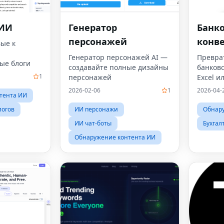
 ИИ
Генератор
Банк
персонажей
конв
вые к
Генератор персонажей AI —
Превра
ые блоги
создавайте полные дизайны
банков
1
персонажей
Excel и
секунды
2026-02-06
1
2026-04-
тента ИИ
логов
ИИ персонажи
Обнар
ИИ чат-боты
Бухгал
Обнаружение контента ИИ