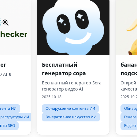
er
Бесплатный
бана
генератор сора
подск
 AI в
Бесплатный генератор Sora,
Откройт
генератор видео AI
качест
2025-10-18
2025-10-
тента ИИ
Обнаружение контента ИИ
Обнар
раструктуры ИИ
Генеративное искусство ИИ
Генера
нты SEO
Редакт