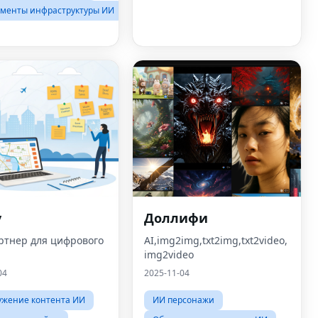
менты инфраструктуры ИИ
у
Доллифи
ртнер для цифрового
AI,img2img,txt2img,txt2video,
img2video
04
2025-11-04
ужение контента ИИ
ИИ персонажи