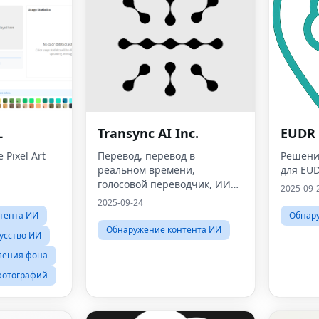
L
Transync AI Inc.
EUDR 
 Pixel Art
Перевод, перевод в
Решени
реальном времени,
для EU
голосовой переводчик, ИИ
2025-09-
переводчик, английский,
2025-09-24
китайский, японский,
тента ИИ
Обнар
корейский, французский
Обнаружение контента ИИ
усство ИИ
ления фона
фотографий