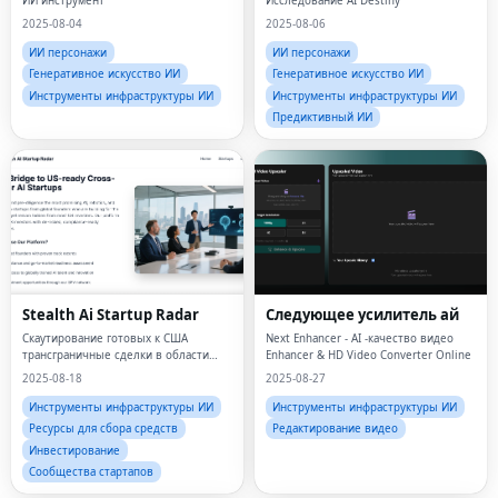
ИИ инструмент
Исследование AI Destiny
2025-08-04
2025-08-06
ИИ персонажи
ИИ персонажи
Генеративное искусство ИИ
Генеративное искусство ИИ
Инструменты инфраструктуры ИИ
Инструменты инфраструктуры ИИ
Предиктивный ИИ
Stealth Ai Startup Radar
Следующее усилитель ай
Скаутирование готовых к США
Next Enhancer - AI -качество видео
трансграничные сделки в области
Enhancer & HD Video Converter Online
искусственного интеллекта,
2025-08-18
2025-08-27
робототехники и Frontier Tech
Инструменты инфраструктуры ИИ
Инструменты инфраструктуры ИИ
Ресурсы для сбора средств
Редактирование видео
Инвестирование
Сообщества стартапов