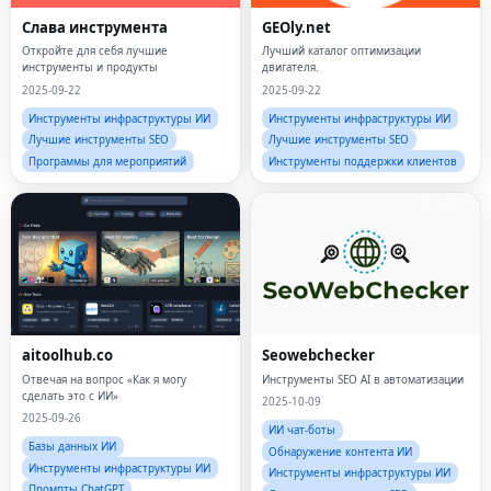
Слава инструмента
GEOly.net
Откройте для себя лучшие
Лучший каталог оптимизации
инструменты и продукты
двигателя.
2025-09-22
2025-09-22
Инструменты инфраструктуры ИИ
Инструменты инфраструктуры ИИ
Лучшие инструменты SEO
Лучшие инструменты SEO
Программы для мероприятий
Инструменты поддержки клиентов
aitoolhub.co
Seowebchecker
Отвечая на вопрос «Как я могу
Инструменты SEO AI в автоматизации
сделать это с ИИ»
2025-10-09
2025-09-26
ИИ чат-боты
Базы данных ИИ
Обнаружение контента ИИ
Инструменты инфраструктуры ИИ
Инструменты инфраструктуры ИИ
Промпты ChatGPT