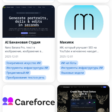
AI Банановая Студия
Макияж
Nano Banana Pro, текст в
ИИ, который улучшает SEO на
изображение, изображение в
YouTube и мгновенно находит
изображение
идеальный ролик.
2025-12-01
2025-12-01
Генеративное искусство ИИ
ИИ чат-боты
Инструменты инфраструктуры ИИ
Инструменты инфраструктуры ИИ
Предиктивный ИИ
Языковые модели
Преобразование текста в речь