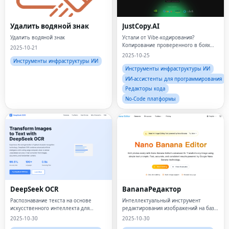
Удалить водяной знак
JustCopy.AI
Удалить водяной знак
Устали от Vibe-кодирования?
Копирование проверенного в боях
2025-10-21
программного обеспечения
2025-10-25
Инструменты инфраструктуры ИИ
Инструменты инфраструктуры ИИ
ИИ-ассистенты для программирования
Редакторы кода
No-Code платформы
DeepSeek OCR
BananaРедактор
Распознавание текста на основе
Интеллектуальный инструмент
искусственного интеллекта для
редактирования изображений на базе
изображений и документов
искусственного интеллекта
2025-10-30
2025-10-30