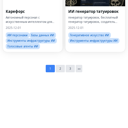
Fac
Карефорс
ИИ генератор татуировок
Автономный персонал с
генератор татуировок, бесплатный
Twi
искусственным интеллектом для
генератор татуировок, создатель
координации ухода и
татуировок с искусственным
2025-12-01
2025-12-01
администрирования здравоохранения
интеллектом, дизайнер татуировок,
Lin
генератор изображений татуировок
ИИ персонажи
Базы данных ИИ
Генеративное искусство ИИ
Инструменты инфраструктуры ИИ
Инструменты инфраструктуры ИИ
Pin
Голосовые агенты ИИ
Sna
Wh
1
2
3
»
«
Tel
Mes
Lin
Red
Blo
Hac