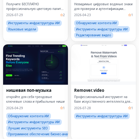
анализ цвета с
Получите БЕСПЛАТНО
Невидимые цифровые водяные знаки
использованием
профессиональную цветовую палитру
для проверки и аутентификации
искусственного
из 12 сезонов за считанные
текста, сгенерированного
2026-07-29
2
2026-04-23
1
интеллекта
секунды.Никакой регистрации не
искусственным интеллектом.
требуется!
Инструменты инфраструктуры ИИ
Обнаружение контента ИИ
Языковые модели
Инструменты инфраструктуры ИИ
Редактирование видео
нишевая поп-музыка
Remover.video
откройте для себя трендовые
Профессиональный инструмент на
ключевые слова и прибыльные ниши
базе искусственного интеллекта для
удаления текста из видео, включая
2026-04-29
1
2026-07-28
1
водяные знаки и логотипы.
Обнаружение контента ИИ
Инструменты инфраструктуры ИИ
Инструменты инфраструктуры ИИ
Лучшие инструменты SEO
Программное обеспечение бизнес-аналитики