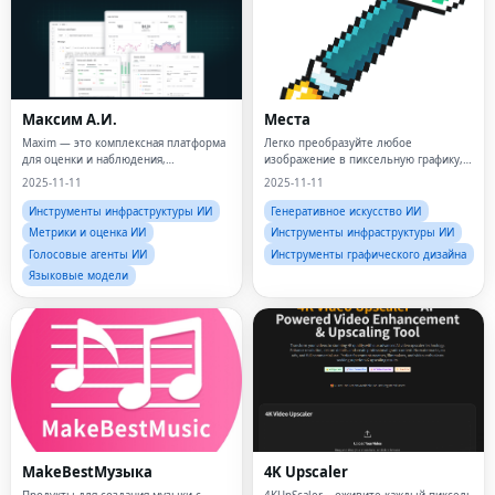
Максим А.И.
Места
Maxim — это комплексная платформа
Легко преобразуйте любое
для оценки и наблюдения,
изображение в пиксельную графику,
помогающая командам поставлять
совместимую с Wplace.Идеальное
2025-11-11
2025-11-11
своих агентов ИИ надежно и в 5 раз
соответствие цветов,
быстрее!
интеллектуальное изменение
Инструменты инфраструктуры ИИ
Генеративное искусство ИИ
размера и локальная обработка с
Метрики и оценка ИИ
Инструменты инфраструктуры ИИ
учетом конфиденциальн
Голосовые агенты ИИ
Инструменты графического дизайна
Языковые модели
MakeBestМузыка
4K Upscaler