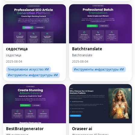
седостица
Batchtranslate
седостица
Batchtranslate
2025-08-04
2025-08-04
Генеративное искусство ИИ
Инструменты инфраструктуры ИИ
Инструменты инфраструктуры ИИ
BestBratgenerator
Oraseer ai