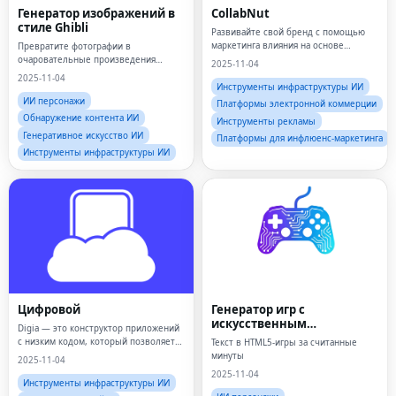
Генератор изображений в
CollabNut
стиле Ghibli
Развивайте свой бренд с помощью
маркетинга влияния на основе
Превратите фотографии в
данных.
очаровательные произведения
2025-11-04
искусства в стиле Studio Ghibli.
2025-11-04
Инструменты инфраструктуры ИИ
ИИ персонажи
Платформы электронной коммерции
Обнаружение контента ИИ
Инструменты рекламы
Генеративное искусство ИИ
Платформы для инфлюенс-маркетинга
Инструменты инфраструктуры ИИ
Цифровой
Генератор игр с
искусственным
Digia — это конструктор приложений
интеллектом
с низким кодом, который позволяет
Текст в HTML5-игры за считанные
брендам мгновенно запускать
минуты
2025-11-04
полностью нативные приложения.
2025-11-04
Инструменты инфраструктуры ИИ