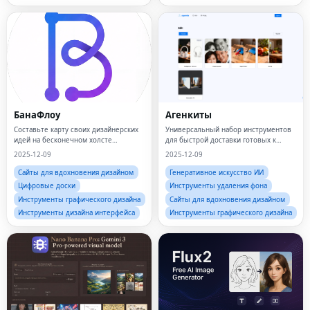
БанаФлоу
Агенкиты
Составьте карту своих дизайнерских
Универсальный набор инструментов
идей на бесконечном холсте
для быстрой доставки готовых к
искусственного интеллекта.
продаже изображений
2025-12-09
2025-12-09
Сайты для вдохновения дизайном
Генеративное искусство ИИ
Цифровые доски
Инструменты удаления фона
Инструменты графического дизайна
Сайты для вдохновения дизайном
Инструменты дизайна интерфейса
Инструменты графического дизайна