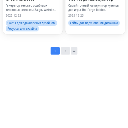
Twi
Генератор текста с ошибками —
Самый точный калькулятор кузницы
текстовые эффекты Zalgo, Weird и
для игры The Forge Roblox.
Lin
Unicode
2025-12-22
2025-12-23
Сайты для вдохновения дизайном
Сайты для вдохновения дизайном
Pin
Ресурсы для дизайна
Sna
Wh
1
2
»
«
Tel
Mes
Lin
Red
Blo
Hac
Ne
Mes