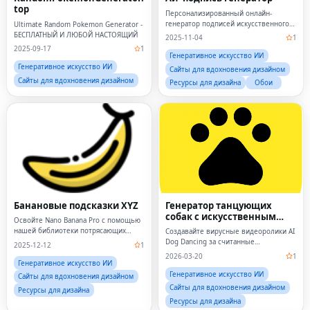
top
Персонализированный онлайн-
генератор подписей искусственного
Ultimate Random Pokemon Generator -
интеллекта
БЕСПЛАТНЫЙ И ЛЮБОЙ НАСТОЯЩИЙ
2025-11-04
1
2025-09-17
1
Генеративное искусство ИИ
Генеративное искусство ИИ
Сайты для вдохновения дизайном
Сайты для вдохновения дизайном
Ресурсы для дизайна
Обои
Банановые подсказки XYZ
Генератор танцующих
собак с искусственным
Освойте Nano Banana Pro с помощью
интеллектом
нашей библиотеки потрясающих
Создавайте вирусные видеоролики AI
подсказок.
Dog Dancing за считанные
2025-12-12
1
секунды.Загрузите одну фотографию
2026-03-20
1
своей собаки, выберите шаблон
Генеративное искусство ИИ
танца и позвольте нашему AI Dog
Генеративное искусство ИИ
Сайты для вдохновения дизайном
Dancing Generator оживить вашего пи
Сайты для вдохновения дизайном
Ресурсы для дизайна
Ресурсы для дизайна