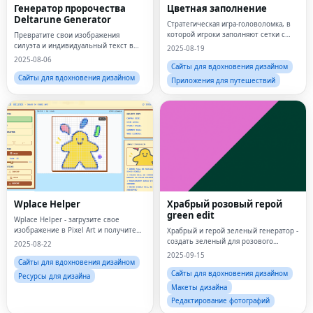
Генератор пророчества
Цветная заполнение
Deltarune Generator
Стратегическая игра-головоломка, в
которой игроки заполняют сетки с
Превратите свои изображения
цветами.
силуэта и индивидуальный текст в
2025-08-19
мощные, таинственные панели
2025-08-06
пророчества Deltarune.
Сайты для вдохновения дизайном
Сайты для вдохновения дизайном
Приложения для путешествий
Wplace Helper
Храбрый розовый герой
green edit
Wplace Helper - загрузите свое
изображение в Pixel Art и получите
Храбрый и герой зеленый генератор -
немного Pixel Art Idea
создать зеленый для розового
2025-08-22
фильтра онлайн -эффекты мгновенно
2025-09-15
Сайты для вдохновения дизайном
Сайты для вдохновения дизайном
Ресурсы для дизайна
Макеты дизайна
Редактирование фотографий