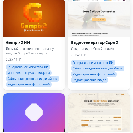
Gempix2 ИИ
Видеогенератор Сора 2
Испытайте усовершенствованную
Создать видео Сора 2 онлайн
модель Gempix2 от Google с
2025-11-11
простыми текстовыми подсказками и
2025-11-11
до 9 эталонных изображений для
Генеративное искусство ИИ
получения потрясающих и
Генеративное искусство ИИ
Сайты для вдохновения дизайном
стабильных результатов.
Инструменты удаления фона
Редактирование фотографий
Сайты для вдохновения дизайном
Редактирование видео
Редактирование фотографий