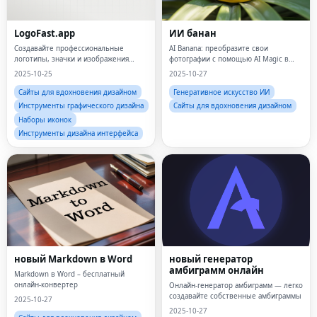
LogoFast.app
ИИ банан
Создавайте профессиональные
AI Banana: преобразите свои
логотипы, значки и изображения
фотографии с помощью AI Magic в
Open Graph за считанные секунды.
один клик
2025-10-25
2025-10-27
Сайты для вдохновения дизайном
Генеративное искусство ИИ
Инструменты графического дизайна
Сайты для вдохновения дизайном
Наборы иконок
Инструменты дизайна интерфейса
новый Markdown в Word
новый генератор
амбиграмм онлайн
Markdown в Word – бесплатный
онлайн-конвертер
Онлайн-генератор амбиграмм — легко
создавайте собственные амбиграммы
2025-10-27
2025-10-27