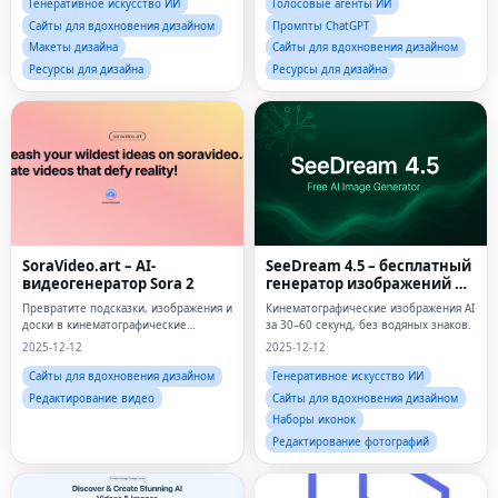
Генеративное искусство ИИ
Голосовые агенты ИИ
Сайты для вдохновения дизайном
Промпты ChatGPT
Макеты дизайна
Сайты для вдохновения дизайном
Ресурсы для дизайна
Ресурсы для дизайна
SoraVideo.art – AI-
SeeDream 4.5 – бесплатный
видеогенератор Sora 2
генератор изображений AI
от ByteDance
Превратите подсказки, изображения и
Кинематографические изображения AI
доски в кинематографические
за 30–60 секунд, без водяных знаков.
видеоролики Sora 2.
2025-12-12
2025-12-12
Сайты для вдохновения дизайном
Генеративное искусство ИИ
Редактирование видео
Сайты для вдохновения дизайном
Наборы иконок
Редактирование фотографий