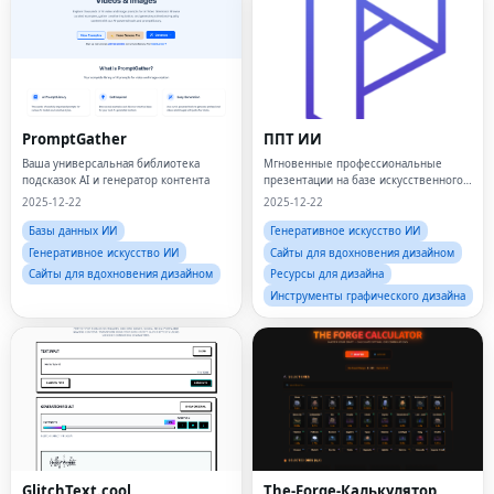
PromptGather
ППТ ИИ
Ваша универсальная библиотека
Мгновенные профессиональные
подсказок AI и генератор контента
презентации на базе искусственного
интеллекта.Идеи для колод за
2025-12-22
2025-12-22
считанные минуты.
Базы данных ИИ
Генеративное искусство ИИ
Генеративное искусство ИИ
Сайты для вдохновения дизайном
Сайты для вдохновения дизайном
Ресурсы для дизайна
Инструменты графического дизайна
Fac
GlitchText.cool
The-Forge-Калькулятор