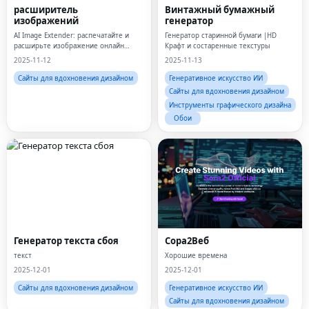
расширитель
Винтажный бумажный
изображений
генератор
AI Image Extender: распечатайте и
Генератор старинной бумаги |HD
расширьте изображение онлайн
Крафт и состаренные текстуры
бесплатно
2025-11-12
2025-11-13
Сайты для вдохновения дизайном
Генеративное искусство ИИ
Сайты для вдохновения дизайном
Инструменты графического дизайна
Обои
Генератор текста сбоя
Сора2Веб
текст
Хорошие времена
2025-12-01
2025-12-01
Сайты для вдохновения дизайном
Генеративное искусство ИИ
Сайты для вдохновения дизайном