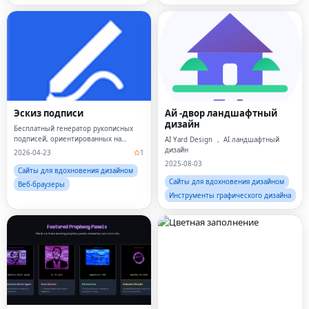
Эскиз подписи
Ай -двор ландшафтный
дизайн
Бесплатный генератор рукописных
подписей, ориентированных на
AI Yard Design ， AI ландшафтный
конфиденциальность
дизайн
2026-04-23
1
2025-08-03
Сайты для вдохновения дизайном
Сайты для вдохновения дизайном
Веб-браузеры
Инструменты графического дизайна