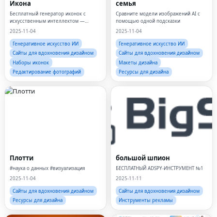
Икона
семья
Бесплатный генератор иконок с
Сравните модели изображений AI с
искусственным интеллектом —
помощью одной подсказки
создавайте значки приложений,
2025-11-04
2025-11-04
значки и логотипы за считанные
секунды
Генеративное искусство ИИ
Генеративное искусство ИИ
Сайты для вдохновения дизайном
Сайты для вдохновения дизайном
Наборы иконок
Макеты дизайна
Редактирование фотографий
Ресурсы для дизайна
Плотти
большой шпион
#наука о данных #визуализация
БЕСПЛАТНЫЙ ADSPY-ИНСТРУМЕНТ №1
2025-11-04
2025-11-11
Сайты для вдохновения дизайном
Сайты для вдохновения дизайном
Ресурсы для дизайна
Инструменты рекламы