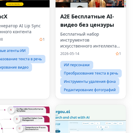
ncX
A2E Бесплатные AI-
видео без цензуры
нератор AI Lip Sync
нного контента
Бесплатный набор
08
1
инструментов
искусственного интеллекта
вые агенты ИИ
без цензуры для авторов,
2026-05-14
1
включающий
азование текста в речь
преобразование
ИИ персонажи
ирование видео
изображения в видео,
Преобразование текста в речь
синхронизацию губ,
генератор видео с
Инструменты удаления фона
искусственным интеллектом,
Редактирование фотографий