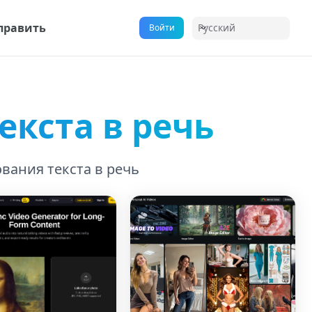
править
Русский
Войти
екста в речь
вания текста в речь