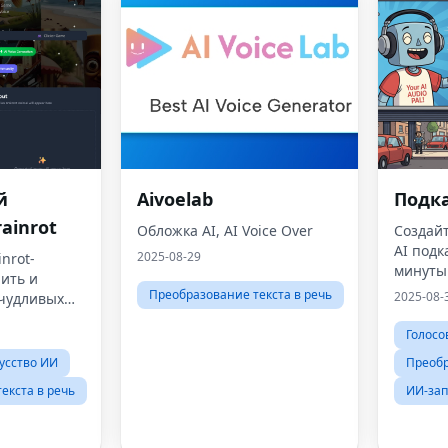
й
Aivoelab
Подка
ainrot
Обложка AI, AI Voice Over
Создай
AI подк
2025-08-29
nrot-
минуты
нить и
Преобразование текста в речь
2025-08-
чудливых
ов Brainrot,
Голосо
 AI
усство ИИ
Преобр
екста в речь
ИИ-за