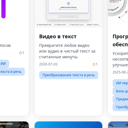
Видео в текст
Прог
обес
лосов
Превратите любое видео
или аудио в чистый текст за
упра
1
Ускори
считанные минуты.
несоотв
несо
 ИИ
2026-07-20
1
улучше
екста в речь
2025-08-
Преобразование текста в речь
ИИ пе
Базы д
Преди
Преобр