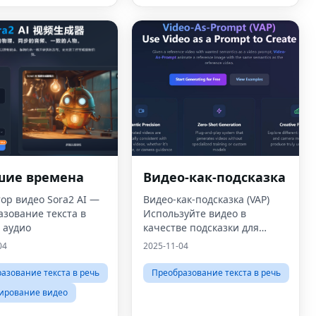
шие времена
Видео-как-подсказка
ор видео Sora2 AI —
Видео-как-подсказка (VAP)
зование текста в
Используйте видео в
 аудио
качестве подсказки для
создания
04
2025-11-04
азование текста в речь
Преобразование текста в речь
ирование видео