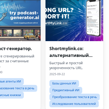
ст-генератор.
Shortmylink.co:
альтернативный
те сгенерированный
аст за считанные
бесплатный
Быстрый и простой
.
укороченность URL.
укороченность URL
30
2025-09-22
-адреса
вые агенты ИИ
Базы данных ИИ
азование текста в речь
Предиктивный ИИ
писные книжки
Преобразование текста в речь
Исследование пользователей