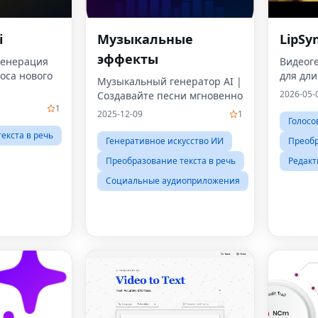
i
Музыкальные
LipSy
эффекты
 генерация
Видеоге
оса нового
для дли
Музыкальный генератор AI |
2026-05-
Создавайте песни мгновенно
1
2025-12-09
1
Голосо
екста в речь
Генеративное искусство ИИ
Преобр
Преобразование текста в речь
Редакт
Социальные аудиоприложения