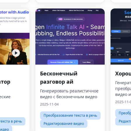
Бесконечный
Хоро
атор
разговор ай
Генерат
преобра
Генерировать реалистичное
видео и
еские
видео с бесконечным видео
2025-11-
2025-11-04
нтеллектом
Преобр
кунды — на
Преобразование текста в речь
атора
екста в речь
Редакт
Редактирование видео
видео