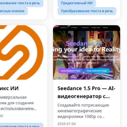
азование текста в речь
Предиктивный ИИ
писные книжки
Преобразование текста в речь
икс ИИ
Seedance 1.5 Pro — AI-
видеогенератор с
ниверсальная
рма для создания
синхронизированны
Создавайте потрясающие
с использованием
кинематографические
м звуком
венного интеллекта
04
видеоролики 1080p со
x.ai
звуком, диалогами и
2026-01-04
азование текста в речь