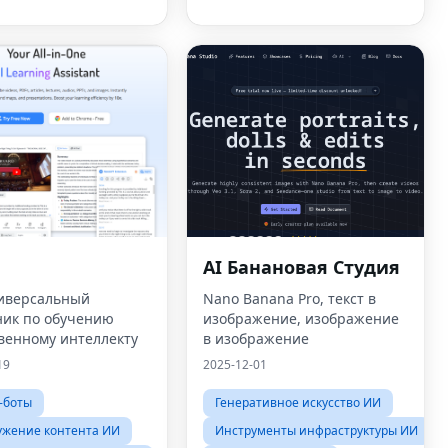
AI Банановая Студия
иверсальный
Nano Banana Pro, текст в
ик по обучению
изображение, изображение
венному интеллекту
в изображение
19
2025-12-01
-боты
Генеративное искусство ИИ
ужение контента ИИ
Инструменты инфраструктуры ИИ