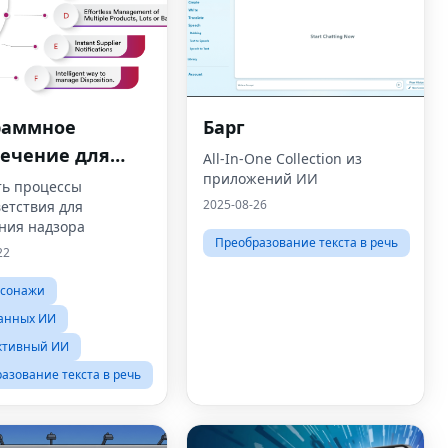
раммное
Барг
печение для
All-In-One Collection из
приложений ИИ
вления
ть процессы
2025-08-26
етствия для
ответствием
ния надзора
Преобразование текста в речь
22
рсонажи
анных ИИ
ктивный ИИ
азование текста в речь