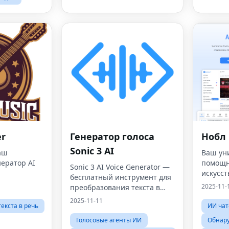
er
Генератор голоса
Нобл
Sonic 3 AI
аш
Ваш ун
ератор AI
помощн
Sonic 3 AI Voice Generator —
искусст
бесплатный инструмент для
2025-11-
преобразования текста в
речь
2025-11-11
екста в речь
ИИ чат
Голосовые агенты ИИ
Обнар