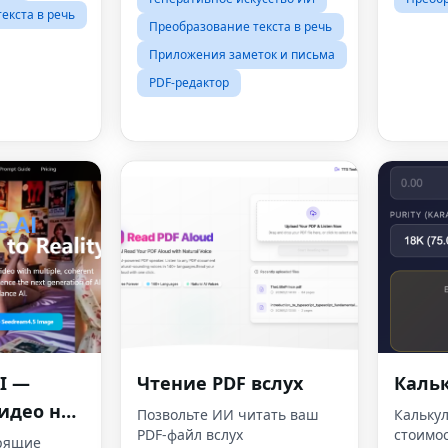
екста в речь
Преобразование текста в речь
Приложения заметок и письма
PDF-редактор
AI —
Чтение PDF вслух
Кальк
идео на
Позвольте ИИ читать ваш
Калькул
PDF-файл вслух
стоимос
о без
орящие