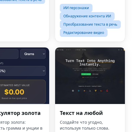
музыкой, созданными
искусственным интеллектом,
ИИ персонажи
— и все это в один клик.
Обнаружение контента ИИ
Преобразование текста в речь
Редактирование видео
улятор золота
Текст на любой
ятор золота:
Создайте что угодно,
ть грамма и унции в
используя только слова.