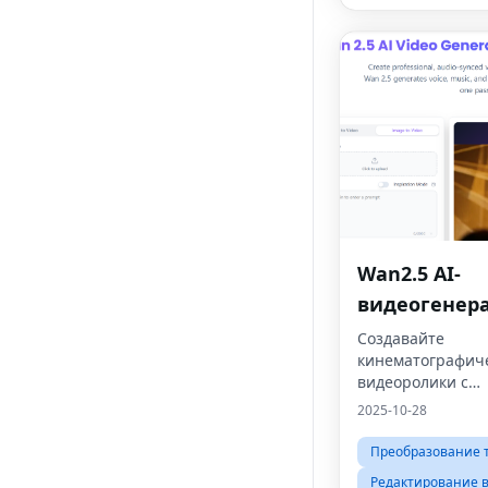
Wan2.5 AI-
видеогенер
Создавайте
кинематографич
видеоролики с
искусственным и
2025-10-28
за считанные се
базе видеогенер
Преобразование т
Wan2.5.
Редактирование 