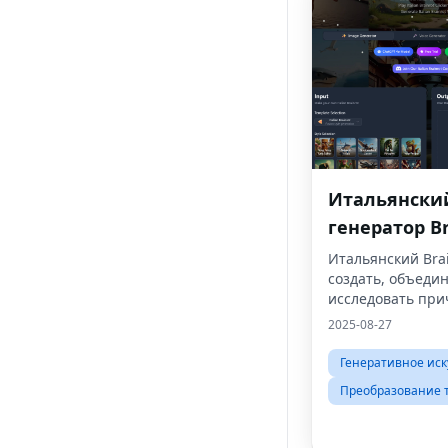
Итальянски
генератор Br
Итальянский Brai
создать, объеди
исследовать при
животных и голос
2025-08-27
сгенерированных
Генеративное иск
Преобразование т