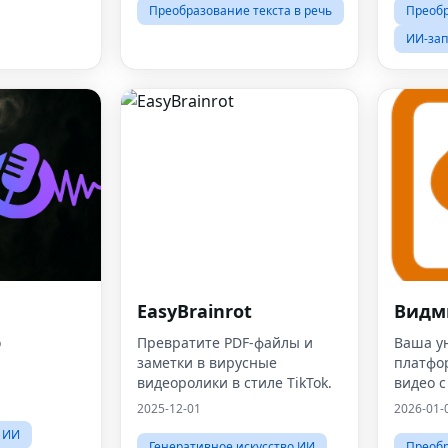
Преобразование текста в речь
Преобр
ИИ-за
EasyBrainrot
Видм
о
Превратите PDF-файлы и
Ваша у
заметки в вирусные
платфо
видеоролики в стиле TikTok.
видео 
искусст
2025-12-01
2026-01-
— VidMi
 ИИ
Генеративное искусство ИИ
Преобр