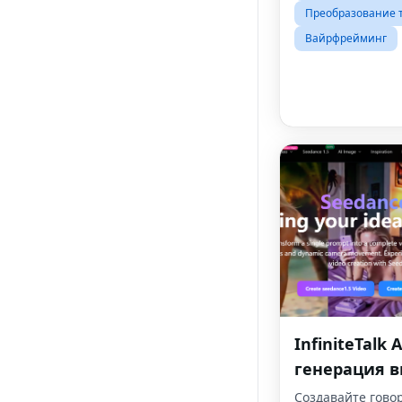
Преобразование т
Вайрфрейминг
InfiniteTalk 
генерация в
основе ауди
Создавайте гов