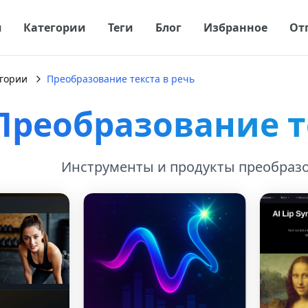
я
Категории
Теги
Блог
Избранное
От
гории
Преобразование текста в речь
Преобразование т
Инструменты и продукты преобразо