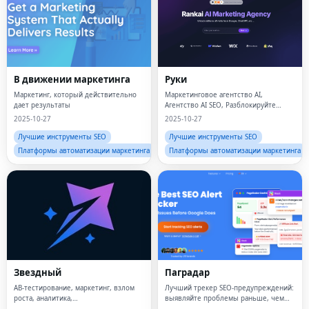
В движении маркетинга
Руки
Маркетинг, который действительно
Маркетинговое агентство AI,
дает результаты
Агентство AI SEO, Разблокируйте
поисковый трафик с помощью AI
2025-10-27
2025-10-27
Лучшие инструменты SEO
Лучшие инструменты SEO
Платформы автоматизации маркетинга
Платформы автоматизации маркетинга
Звездный
Паградар
AB-тестирование, маркетинг, взлом
Лучший трекер SEO-предупреждений:
роста, аналитика,
выявляйте проблемы раньше, чем
производительность
это сделает Google.