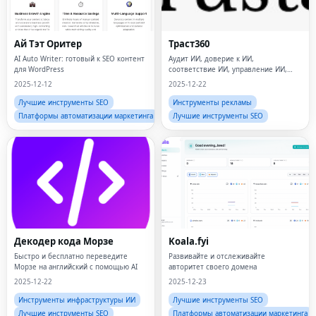
Ай Тэт Оритер
Траст360
AI Auto Writer: готовый к SEO контент
Аудит ИИ, доверие к ИИ,
для WordPress
соответствие ИИ, управление ИИ,
управление рисками ИИ,
2025-12-12
2025-12-22
безопасность ИИ,
конфиденциальность данных, защита
Лучшие инструменты SEO
Инструменты рекламы
данных,
Платформы автоматизации маркетинга
Лучшие инструменты SEO
Декодер кода Морзе
Koala.fyi
Быстро и бесплатно переведите
Развивайте и отслеживайте
Морзе на английский с помощью AI
авторитет своего домена
2025-12-22
2025-12-23
Инструменты инфраструктуры ИИ
Лучшие инструменты SEO
Лучшие инструменты SEO
Платформы автоматизации маркетинга