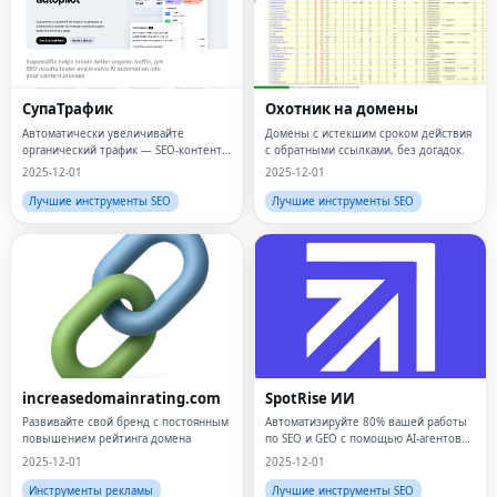
СупаТрафик
Охотник на домены
Автоматически увеличивайте
Домены с истекшим сроком действия
органический трафик — SEO-контент и
с обратными ссылками, без догадок.
обратные ссылки, даже пока вы
2025-12-01
2025-12-01
спите.
Лучшие инструменты SEO
Лучшие инструменты SEO
increasedomainrating.com
SpotRise ИИ
Развивайте свой бренд с постоянным
Автоматизируйте 80% вашей работы
повышением рейтинга домена
по SEO и GEO с помощью AI-агентов
SpotRise.
2025-12-01
2025-12-01
Инструменты рекламы
Лучшие инструменты SEO