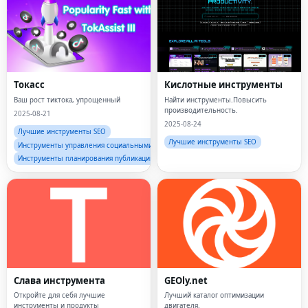
Токасс
Кислотные инструменты
Ваш рост тиктока, упрощенный
Найти инструменты.Повысить
производительность.
2025-08-21
2025-08-24
Лучшие инструменты SEO
Лучшие инструменты SEO
Инструменты управления социальными сетями
Инструменты планирования публикаций в социальных сетях
Слава инструмента
GEOly.net
Откройте для себя лучшие
Лучший каталог оптимизации
инструменты и продукты
двигателя.