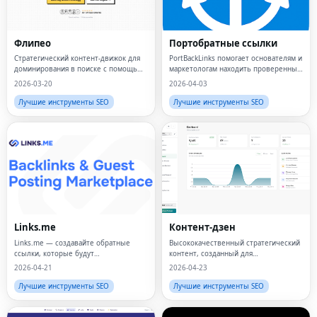
Флипео
Портобратные ссылки
Стратегический контент-движок для
PortBackLinks помогает основателям и
доминирования в поиске с помощью
маркетологам находить проверенные
ИИ
возможности обратных ссылок, с
2026-03-20
2026-04-03
уверенностью отправлять заявки в
каталоги и управлять статусом
Лучшие инструменты SEO
Лучшие инструменты SEO
отправки в одном месте.
Links.me
Контент-дзен
Links.me — создавайте обратные
Высококачественный стратегический
ссылки, которые будут
контент, созданный для
ранжироваться
ранжирования в поисковых системах
2026-04-21
2026-04-23
и системах искусственного
интеллекта.
Лучшие инструменты SEO
Лучшие инструменты SEO