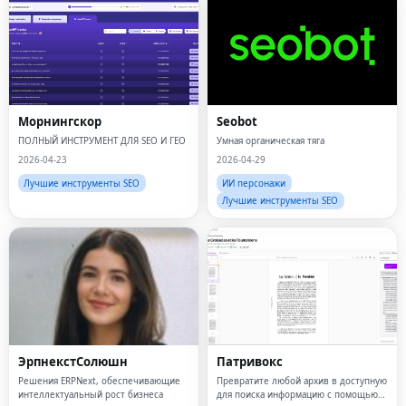
Морнингскор
Seobot
ПОЛНЫЙ ИНСТРУМЕНТ ДЛЯ SEO И ГЕО
Умная органическая тяга
2026-04-23
2026-04-29
Лучшие инструменты SEO
ИИ персонажи
Лучшие инструменты SEO
ЭрпнекстСолюшн
Патривокс
Решения ERPNext, обеспечивающие
Превратите любой архив в доступную
интеллектуальный рост бизнеса
для поиска информацию с помощью