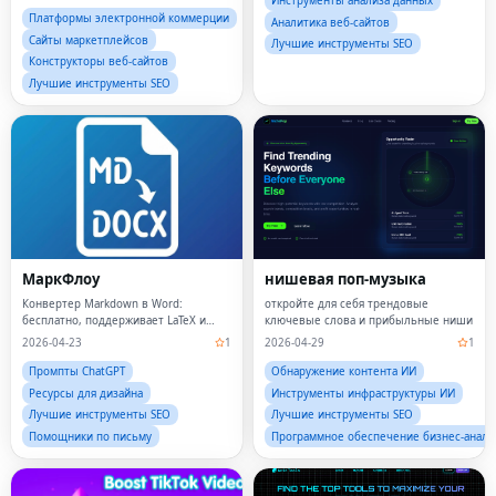
Инструменты анализа данных
Платформы электронной коммерции
Аналитика веб-сайтов
Сайты маркетплейсов
Лучшие инструменты SEO
Конструкторы веб-сайтов
Лучшие инструменты SEO
МаркФлоу
нишевая поп-музыка
Конвертер Markdown в Word:
откройте для себя трендовые
бесплатно, поддерживает LaTeX и
ключевые слова и прибыльные ниши
Mermaid
2026-04-23
1
2026-04-29
1
Промпты ChatGPT
Обнаружение контента ИИ
Ресурсы для дизайна
Инструменты инфраструктуры ИИ
Лучшие инструменты SEO
Лучшие инструменты SEO
Помощники по письму
Программное обеспечение бизнес-анали