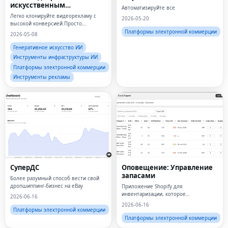
искусственным
Автоматизируйте все
интеллектом
Легко клонируйте видеорекламу с
2026-05-20
высокой конверсией.Просто
загрузите свое объявление и
Платформы электронной коммерции
2026-05-08
настройте его в соответствии с
вашим продуктом, используя
Генеративное искусство ИИ
проверенные структуры для
Инструменты инфраструктуры ИИ
повышения эффективнос
Платформы электронной коммерции
Инструменты рекламы
СуперДС
Оповещение: Управление
запасами
Более разумный способ вести свой
дропшиппинг-бизнес на eBay
Приложение Shopify для
инвентаризации, которое
2026-06-16
действительно работает.
2026-06-16
Платформы электронной коммерции
Платформы электронной коммерции