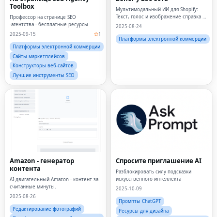
Toolbox
Мультимодальный ИИ для Shopify:
Текст, голос и изображение справка с
Профессор на странице SEO
продуктами, часто задаваемыми
-агентства - бесплатные ресурсы
2025-08-24
вопросами и проверкой.
2025-09-15
1
Платформы электронной коммерции
Платформы электронной коммерции
Сайты маркетплейсов
Конструкторы веб-сайтов
Лучшие инструменты SEO
Amazon - генератор
Спросите приглашение AI
контента
Разблокировать силу подсказки
искусственного интеллекта
AI-двигательный.Amazon - контент за
считанные минуты.
2025-10-09
2025-08-26
Промпты ChatGPT
Редактирование фотографий
Ресурсы для дизайна