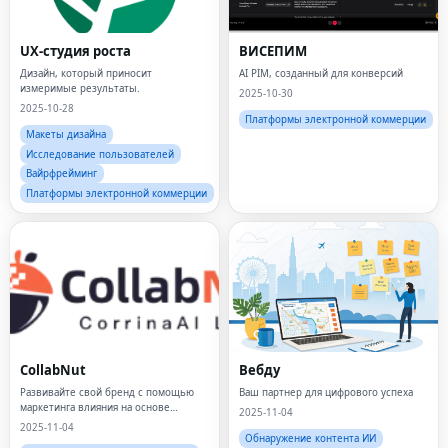
UX-студия роста
ВИСЕПИМ
Дизайн, который приносит
AI PIM, созданный для конверсий
измеримые результаты.
2025-10-30
2025-10-28
Платформы электронной коммерции
Макеты дизайна
Исследование пользователей
Вайрфрейминг
Платформы электронной коммерции
CollabNut
Вебду
Развивайте свой бренд с помощью
Ваш партнер для цифрового успеха
маркетинга влияния на основе
2025-11-04
данных.
2025-11-04
Обнаружение контента ИИ