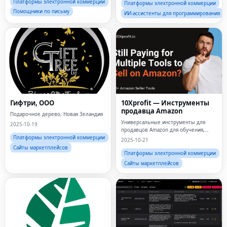
Платформы электронной коммерции
Платформы электронной коммерции
Помощники по письму
ИИ-ассистенты для программирования
Гифтри, ООО
10Xprofit — Инструменты
продавца Amazon
Подарочное дерево, Новая Зеландия
Универсальные инструменты для
2025-10-19
продавцов Amazon для обучения,
запуска и прибыльного
Платформы электронной коммерции
2025-10-21
масштабирования вашего бизнеса.
Сайты маркетплейсов
Платформы электронной коммерции
Сайты маркетплейсов