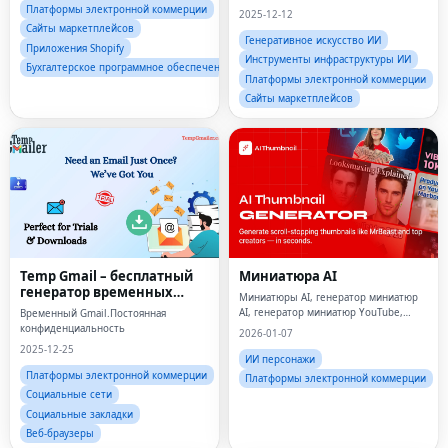
брендов с помощью искусственного
Платформы электронной коммерции
2025-12-12
интеллекта.
Сайты маркетплейсов
Генеративное искусство ИИ
Приложения Shopify
Инструменты инфраструктуры ИИ
Бухгалтерское программное обеспечение
Платформы электронной коммерции
Сайты маркетплейсов
Temp Gmail – бесплатный
Миниатюра AI
генератор временных
Миниатюры AI, генератор миниатюр
учетных записей Gmail
AI, генератор миниатюр YouTube,
Временный Gmail.Постоянная
|TempGmailer
генератор миниатюр AI YouTube,
конфиденциальность
2026-01-07
создатель миниатюр YouTube,
2025-12-25
создатель миниатюр AI YouTube
ИИ персонажи
Платформы электронной коммерции
Платформы электронной коммерции
Социальные сети
Социальные закладки
Веб-браузеры