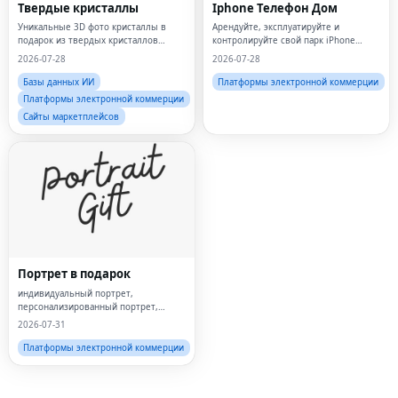
Твердые кристаллы
Iphone Телефон Дом
Уникальные 3D фото кристаллы в
Арендуйте, эксплуатируйте и
подарок из твердых кристаллов
контролируйте свой парк iPhone
Персонализированные 3D
посредством прямого доступа к
2026-07-28
2026-07-28
стеклянные кристаллы Твердые
физическим устройствам.
кристаллы из Великобритании
Базы данных ИИ
Платформы электронной коммерции
Платформы электронной коммерции
Сайты маркетплейсов
Fac
Twi
Lin
Портрет в подарок
Pin
индивидуальный портрет,
персонализированный портрет,
индивидуальный портрет по
2026-07-31
Sna
фотографии, персонализированный
подарок, индивидуальная печать на
Платформы электронной коммерции
Wh
холсте, портрет по фотографии,
индивидуальное
Tel