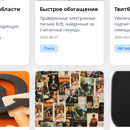
области
Быстрое обогащение
Твитб
Проверенные электронные
Увелич
письма B2B, найденные за
подписч
ников
ледующую
считанные секунды.
помощь
органи
2026-08-07
2026-08-
в
— на ба
интелле
Поиск
ИИ пе
дропов.