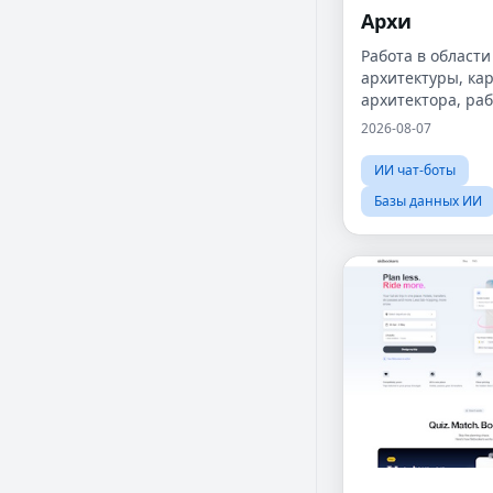
Архи
Работа в области
архитектуры, ка
архитектора, раб
области дизайна
2026-08-07
работа в области
ландшафтного ар
ИИ чат-боты
работа в BIM, ка
Базы данных ИИ
городском дизай
консультант