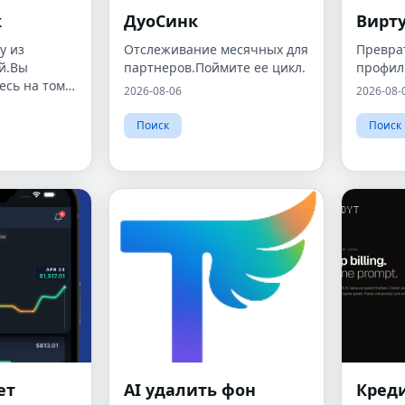
к
ДуоСинк
Вирт
у из
Отслеживание месячных для
Превра
й.Вы
партнеров.Поймите ее цикл.
профил
есь на том,
2026-08-06
2026-08-
Поиск
Поиск
ет
AI удалить фон
Кред