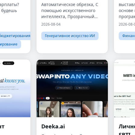
зарплаты?
Автоматическое обрезка, С
выстав
а будешь
помощью искусственного
основе 
интеллекта, Прозрачный
програ
фон, На основе браузера,
для выс
2026-08-04
2026-08-
Бесплатно онлайн
основе 
выстав
 бюджетирования
Генеративное искусство ИИ
Финан
счетчик
нирование
счетов
ИИ, вы
нт
Deeka.ai
Личн
SBTI