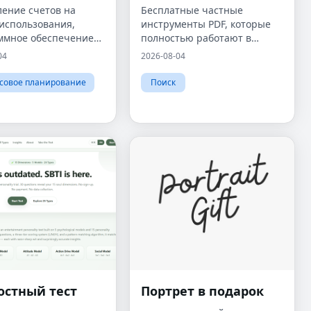
ление счетов на
Бесплатные частные
использования,
инструменты PDF, которые
ммное обеспечение
полностью работают в
тавления счетов на
вашем браузере: файлы
04
2026-08-04
использования,
никогда не покидают ваше
ление счетов по
устройство.
совое планирование
Поиск
у, выставление
 с использованием
с
остный тест
Портрет в подарок