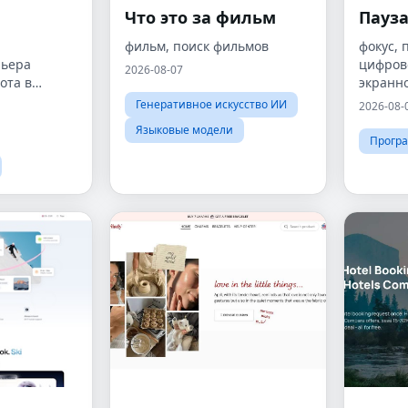
Что это за фильм
Пауз
фильм, поиск фильмов
фокус, 
рьера
цифров
2026-08-07
ота в
экранн
 интерьера,
Генеративное искусство ИИ
2026-08-
Языковые модели
хитектора,
Програ
рьера в
не, работа