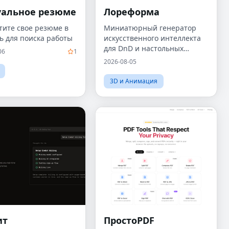
уальное резюме
Лореформа
тите свое резюме в
Миниатюрный генератор
ь для поиска работы
искусственного интеллекта
для DnD и настольных
06
1
ролевых игр
2026-08-05
3D и Анимация
ит
ПростоPDF