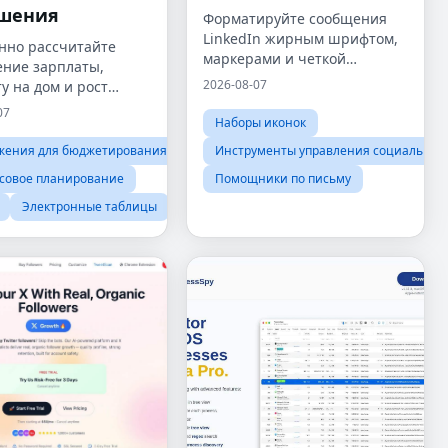
шения
Форматируйте сообщения
LinkedIn жирным шрифтом,
нно рассчитайте
маркерами и четкой
ние зарплаты,
структурой за считанные
2026-08-07
у на дом и рост
секунды.
го дохода
07
Наборы иконок
жения для бюджетирования
Инструменты управления социальным
совое планирование
Помощники по письму
Электронные таблицы