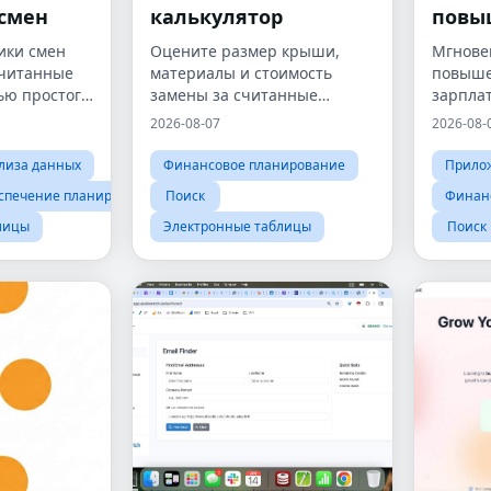
 смен
калькулятор
повы
ики смен
Оцените размер крыши,
Мгнове
считанные
материалы и стоимость
повыше
ью простого
замены за считанные
зарплат
вщика.
минуты.
реально
2026-08-07
2026-08-
лиза данных
Финансовое планирование
Прило
спечение планирования
Поиск
Финан
лицы
Электронные таблицы
Поиск