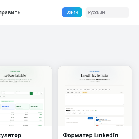
править
Русский
Войти
кулятор
Форматер LinkedIn