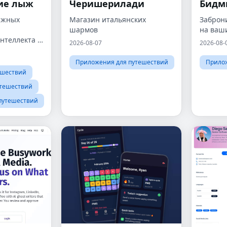
ие лыж
Черишерилади
Бидм
ыжных
Магазин итальянских
Заброн
шармов
на ваши
нтеллекта с
2026-08-07
2026-08-
 по
Приложения для путешествий
Прило
ым
ешествий
акетов.
тешествий
путешествий