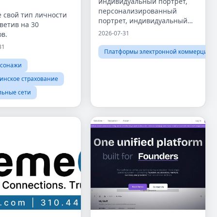
индивидуальный портрет,
персонализированный
 свой тип личности
портрет, индивидуальный
тветив на 30
портрет по фотографии,
2026-07-31
в.
персонализированный
31
подарок, индивидуальная
Платформы электронной коммерции
печать на холсте, портрет по
рсонажи
фотографии,
индивидуальное
инское страхование
льные сети