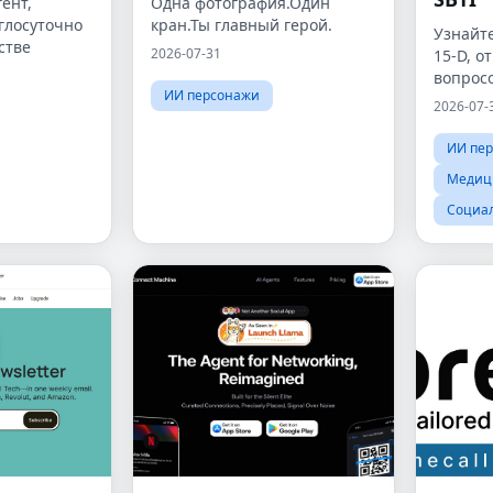
ент,
Одна фотография.Один
глосуточно
кран.Ты главный герой.
Узнайте
стве
2026-07-31
15-D, о
вопросо
ИИ персонажи
2026-07-
ИИ пе
Медиц
Социа