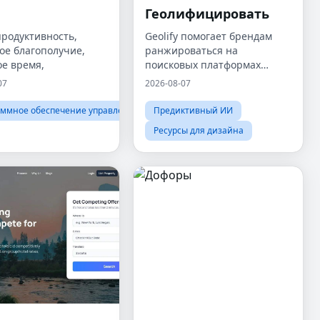
а
Геолифицировать
продуктивность,
Geolify помогает брендам
ое благополучие,
ранжироваться на
ое время,
поисковых платформах
искусственного интеллекта,
07
2026-08-07
таких как ChatGPT, Gemini,
Claude и Perplexity,
ммное обеспечение управления проектами
Предиктивный ИИ
посредством генеративной
Ресурсы для дизайна
оптимизации двигателя
(GEO).