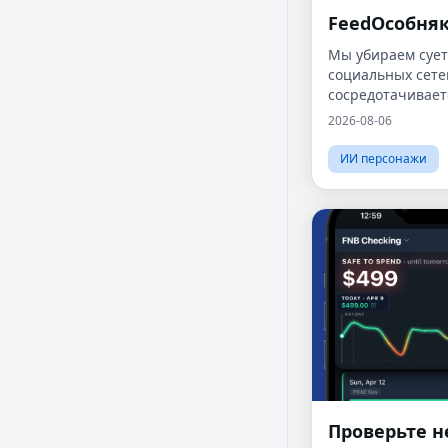
FeedОсобня
Мы убираем сует
социальных сете
сосредотачивает
что важно.
2026-08-06
ИИ персонажи
Проверьте н