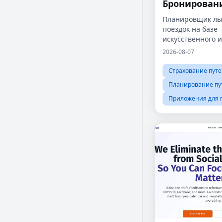
Бронирован
Планировщик л
поездок на базе
искусственного и
персональными
2026-08-07
рекомендациями
курортам и умн
Страхование пут
конструктором п
Планирование пу
Приложения для 