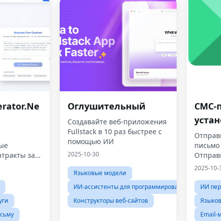
rator.Ne
Оглушительный
СМС-
устан
Создавайте веб-приложения
Fullstack в 10 раз быстрее с
Отправ
помощью ИИ
ые
письмо
2025-10-30
тракты за
Отправ
ты,
письмо 
2025-10-
Языковые модели
отку
ыка на базе
ИИ-ассистенты для программирования
ИИ пе
нтеллекта.
уги
Конструкторы веб-сайтов
Языко
сьму
Email-