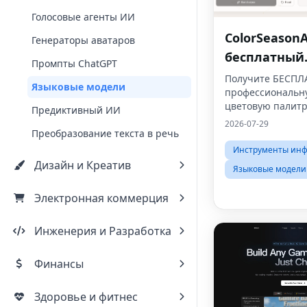
Голосовые агенты ИИ
ColorSeason
Генераторы аватаров
бесплатный
Промпты ChatGPT
персональн
Получите БЕСПЛ
Языковые модели
профессиональн
анализ цвет
цветовую палитр
Предиктивный ИИ
использова
сезонов за счит
2026-07-29
искусственн
Преобразование текста в речь
секунды.Никакой
регистрации не 
Инструменты инф
интеллекта
Дизайн и Креатив
Языковые модели
Электронная коммерция
Инженерия и Разработка
Финансы
Здоровье и фитнес