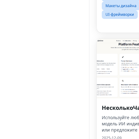
Макеты дизайна
UI-фреймворки
НесколькоЧ
Используйте лю
модель ИИ инди
или предложите
сотрудничать дл
2025-12-09