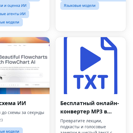
гии искусственного
и и оценка ИИ
Языковые модели
кта.
вые агенты ИИ
вые модели
-схема ИИ
Бесплатный онлайн-
конвертер MP3 в
 до схемы за секунды
текст
23
Превратите лекции,
подкасты и голосовые
вые модели
заметки в чистый текст с