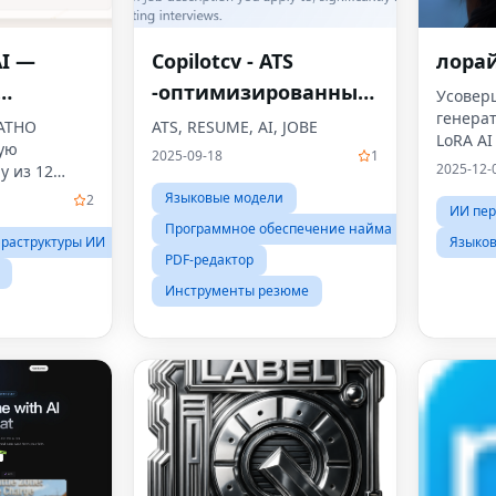
AI —
Copilotcv - ATS
лора
-оптимизированные
Усовер
генера
ый
CVS
АТНО
ATS, RESUME, AI, JOBE
LoRA AI
ую
а с
2025-09-18
1
2025-12-
у из 12
нием
анные
Языковые модели
2
ИИ пе
ого
Программное обеспечение найма
требуется!
раструктуры ИИ
Языко
PDF-редактор
Инструменты резюме