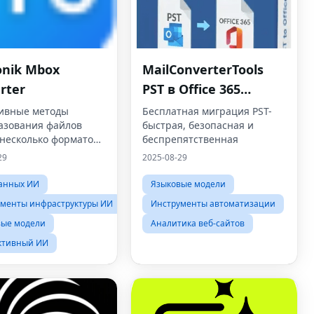
nik Mbox
MailConverterTools
rter
PST в Office 365
инструмент
ивные методы
Бесплатная миграция PST-
азования файлов
быстрая, безопасная и
миграции
 несколько форматов
беспрепятственная
29
2025-08-29
анных ИИ
Языковые модели
менты инфраструктуры ИИ
Инструменты автоматизации
вые модели
Аналитика веб-сайтов
ктивный ИИ