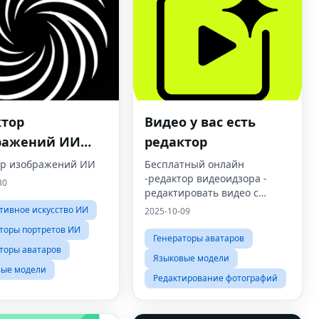
ктор
Видео у вас есть
ражений ИИ
редактор
йн
ор изображений ИИ
Бесплатный онлайн
-редактор видеоидзора -
30
редактировать видео с
текстом
тивное искусство ИИ
2025-10-09
торы портретов ИИ
Генераторы аватаров
торы аватаров
Языковые модели
вые модели
Редактирование фотографий