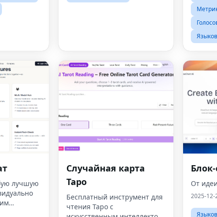
техноло
Метрик
интелле
Голосо
Языко
ат
Случайная карта
Блок
Таро
бую лучшую
От идеи
видуально
2025-12-
Бесплатный инструмент для
 им
чтения Таро с
я
Языко
искусственным интеллектом