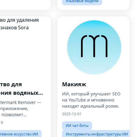
Языковые модели
тво для
Макияж
ения водяных
ИИ, который улучшает SEO
на YouTube и мгновенно
в Sora
atermark Remover —
находит идеальный ролик.
б-приложение,
2025-12-01
 позволяет
вателям удалять
19
ИИ чат-боты
 знаки из видео,
ных Sora, с помощью
тивное искусство ИИ
Инструменты инфраструктуры ИИ