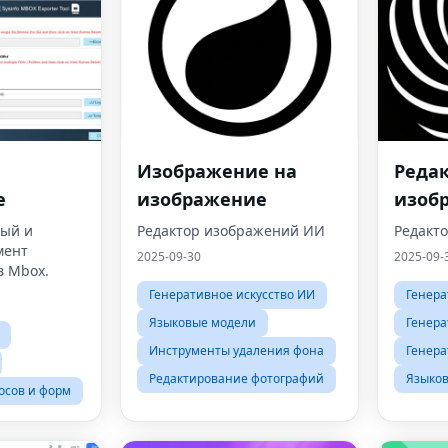
Изображение на
Реда
e
изображение
изоб
онла
ный и
Редактор изображений ИИ
Редакт
мент
2025-09-30
2025-09-
в Mbox.
Генеративное искусство ИИ
Генера
Языковые модели
Генера
Инструменты удаления фона
Генера
Редактирование фотографий
Языко
осов и форм