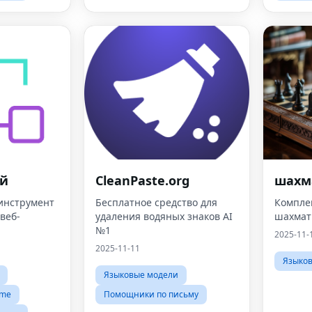
ой
CleanPaste.org
шахм
инструмент
Бесплатное средство для
Компле
веб-
удаления водяных знаков AI
шахмат
№1
2025-11-
2025-11-11
Языко
Языковые модели
ome
Помощники по письму