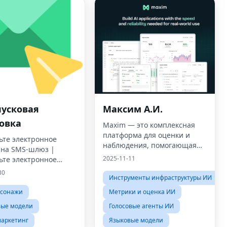
пусковая
Максим А.И.
овка
Maxim — это комплексная
платформа для оценки и
ьте электронное
наблюдения, помогающая
 на SMS-шлюз |
командам поставлять своих
2025-11-11
ьте электронное
агентов ИИ надежно и в 5
в текстовую службу
30
раз быстрее!
Инструменты инфраструктуры ИИ
рсонажи
Метрики и оценка ИИ
вые модели
Голосовые агенты ИИ
маркетинг
Языковые модели