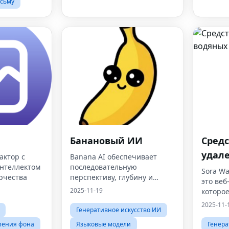
сьму
Банановый ИИ
Средс
удал
актор с
Banana AI обеспечивает
нтеллектом
последовательную
знако
Sora W
орчества
перспективу, глубину и
это ве
повествование в каждой
2025-11-19
которое
композиции с помощью
пользо
2025-11-
Banana AI Photo Editor на
Генеративное искусство ИИ
водяные
базе Nano Banana.
создан
ления фона
Языковые модели
Генера