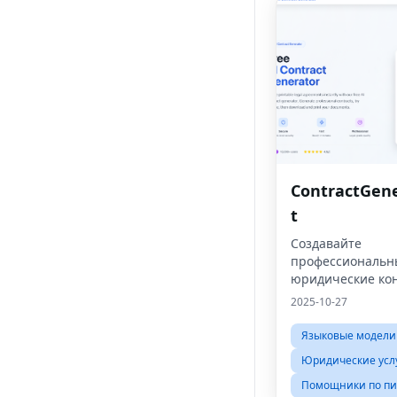
ContractGene
t
Создавайте
профессиональн
юридические кон
считанные мину
2025-10-27
используя обраб
естественного яз
Языковые модели
искусственного и
Юридические усл
Помощники по пи