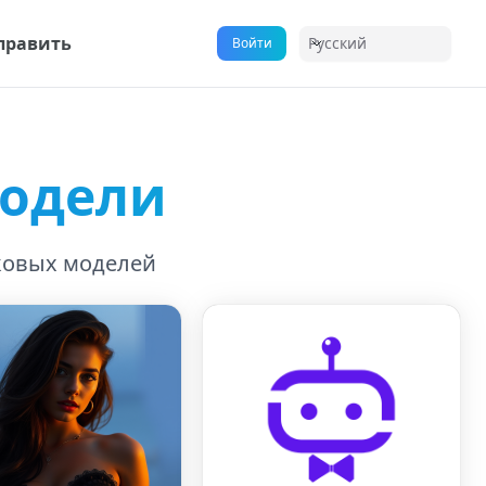
править
Русский
Войти
одели
ковых моделей