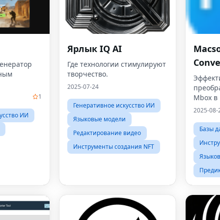
Ярлык IQ AI
Macso
Conve
генератор
Где технологии стимулируют
нным
творчество.
Эффект
2025-07-24
преобр
1
Mbox в
Генеративное искусство ИИ
файлов
2025-08-
усство ИИ
Языковые модели
Базы д
Редактирование видео
Инстру
Инструменты создания NFT
Языко
Преди