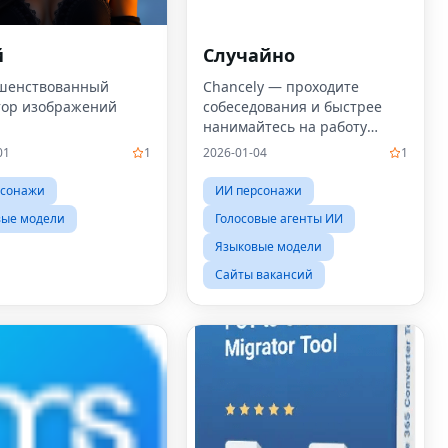
й
Случайно
шенствованный
Chancely — проходите
тор изображений
собеседования и быстрее
нанимайтесь на работу
благодаря отзывам ИИ
01
1
2026-01-04
1
рсонажи
ИИ персонажи
вые модели
Голосовые агенты ИИ
Языковые модели
Сайты вакансий