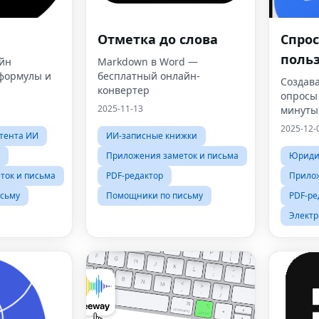
Отметка до слова
Спро
поль
йн
Markdown в Word —
формулы и
бесплатный онлайн-
Создав
а
конвертер
опросы
2025-11-13
минуты
2025-12-
тента ИИ
ИИ-записные книжки
Приложения заметок и письма
Юридич
ток и письма
PDF-редактор
Прилож
сьму
Помощники по письму
PDF-ре
Элект