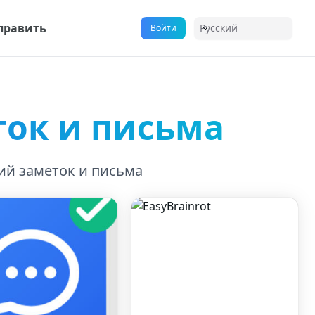
править
Русский
Войти
ок и письма
й заметок и письма