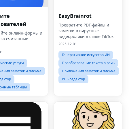
сите
EasyBrainrot
зователей
Превратите PDF-файлы и
заметки в вирусные
айте онлайн-формы и
видеоролики в стиле TikTok.
 за считанные
2025-12-01
01
Генеративное искусство ИИ
еские услуги
Преобразование текста в речь
ения заметок и письма
Приложения заметок и письма
дактор
PDF-редактор
ронные таблицы