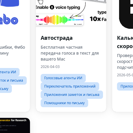
Автострада
Каль
скоро
шибки, Фибо
Бесплатная частная
пину
передача голоса в текст для
Провер
вашего Mac
скорост
2026-04-03
подсчит
тента ИИ
времен
2026-05-
Голосовые агенты ИИ
любой 
ток и письма
Переключатель приложений
Прилож
сьму
Приложения заметок и письма
Помощники по письму