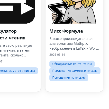
кулятор
Мисс Формула
сти чтения
Высокопроизводительная
альтернатива Mathpix:
ьте свою реальную
изображение в LaTeX и Word
ь чтения, а затем
Equations Online (загрузка не
2026-05-14
айте, сколько
требуется).
и занимает чтение
07
Обнаружение контента ИИ
книги.
ения заметок и письма
Приложения заметок и письма
Помощники по письму