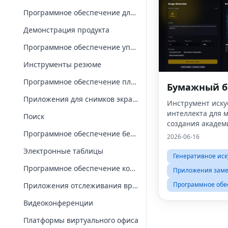
Программное обеспечение для презентаций
Демонстрация продукта
Программное обеспечение управления проектами
Инструменты резюме
Программное обеспечение планирования
Бумажный б
Приложения для снимков экрана и записи
Инструмент иску
интеллекта для 
Поиск
создания академ
Программное обеспечение безопасности
диаграмм
2026-06-16
Электронные таблицы
Генеративное иск
Программное обеспечение командной работы
Приложения заме
Программное обе
Приложения отслеживания времени
Видеоконференции
Платформы виртуального офиса