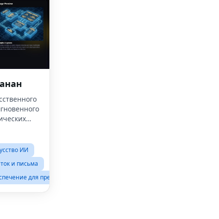
анан
сственного
мгновенного
ических
усство ИИ
ток и письма
спечение для презентаций