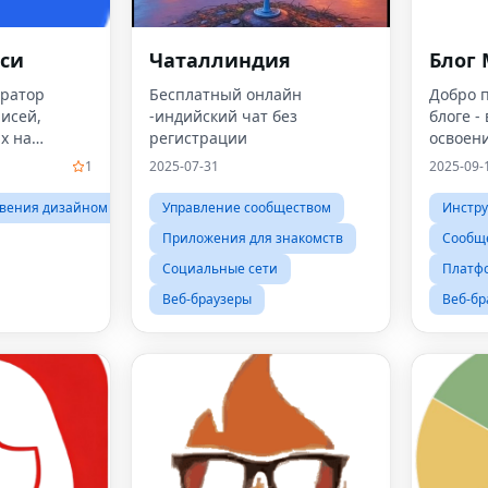
иси
Чаталлиндия
Блог 
ератор
Бесплатный онлайн
Добро п
исей,
-индийский чат без
блоге -
х на
регистрации
освоен
ость
цифров
1
2025-07-31
2025-09-
овения дизайном
Управление сообществом
Инстр
Приложения для знакомств
Сообще
Социальные сети
Платфо
Веб-браузеры
Веб-бр