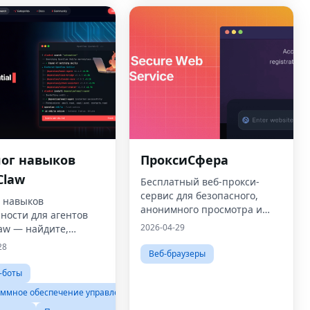
лог навыков
ПроксиСфера
Claw
Бесплатный веб-прокси-
сервис для безопасного,
г навыков
анонимного просмотра и
ности для агентов
мгновенного доступа к
2026-04-29
aw — найдите,
заблокированным веб-
 и установите
28
сайтам без регистрации.
Веб-браузеры
ости, которые без
к превратят ваш
-боты
й ИИ в способного
ммное обеспечение управления проектами
ика.