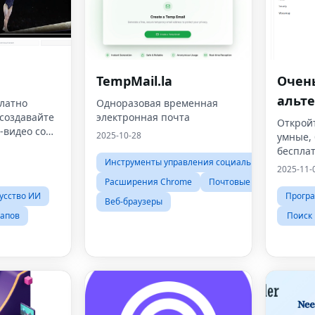
TempMail.la
Очен
альт
латно
Одноразовая временная
 создавайте
электронная почта
Откройт
-видео со
2025-10-28
умные,
беспла
Инструменты управления социальными сетями
популя
2025-11-
обеспе
Расширения Chrome
Почтовые клиенты
инстру
усство ИИ
Програ
Веб-браузеры
тапов
Поиск