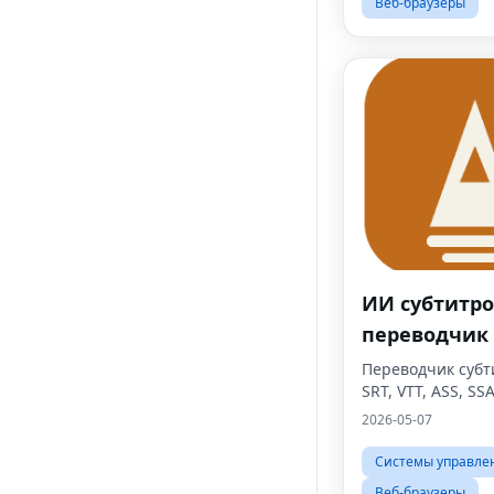
геймеров Robl
Веб-браузеры
ИИ субтитр
переводчик
Переводчик субт
SRT, VTT, ASS, SS
2026-05-07
Системы управле
Веб-браузеры