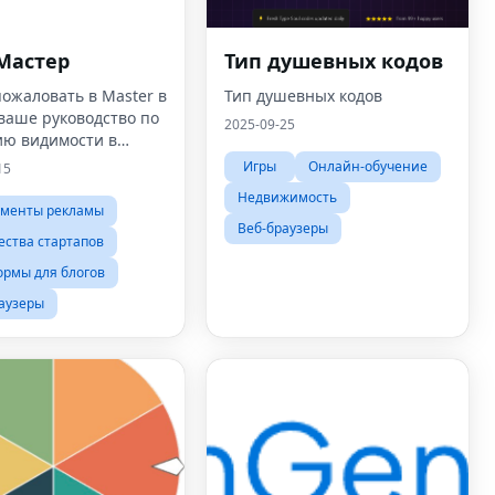
Мастер
Тип душевных кодов
ожаловать в Master в
Тип душевных кодов
 ваше руководство по
2025-09-25
ию видимости в
ую эпоху.
Игры
Онлайн-обучение
15
Недвижимость
ументы рекламы
Веб-браузеры
ства стартапов
рмы для блогов
аузеры