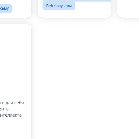
Веб-браузеры
сьму
те для себя
енты
интеллекта