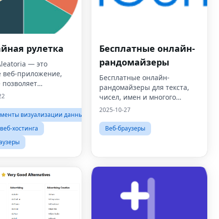
айная рулетка
Бесплатные онлайн-
рандомайзеры
Aleatoria — это
е веб-приложение,
Бесплатные онлайн-
 позволяет
рандомайзеры для текста,
вателям принимать
22
чисел, имен и многого
я с помощью
другого — Генератор
2025-10-27
ых колес.
ументы визуализации данных
случайных
чисел.Инструменты
 веб-хостинга
Веб-браузеры
аузеры