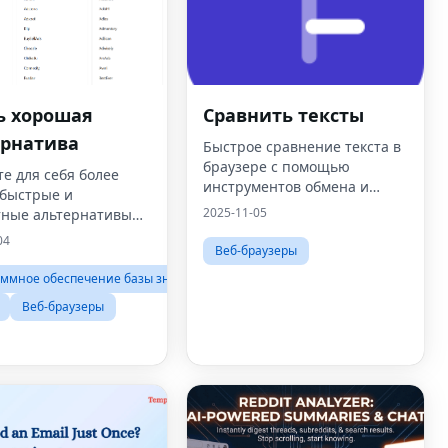
ь хорошая
Сравнить тексты
ернатива
Быстрое сравнение текста в
браузере с помощью
е для себя более
инструментов обмена и
 быстрые и
экспорта.Включает светлые,
2025-11-05
тные альтернативы
темные темы и темы
рному программному
04
брутализма — все они
Веб-браузеры
чению и цифровым
работают локально для
ментам.
ммное обеспечение базы знаний
скорости и
конфиденциальности.
Веб-браузеры