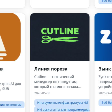
Веб-бр
ов
Линия пореза
Зынк
Cutline — технический
Zynk о
менеджер по продуктам,
напрям
итров AI для
который с самого начала
устройс
A, SUB
помогает вибекодерам
зашифр
2026-05-08
2026-06-
создавать безопасность,
кроссп
стабильность и
загрузк
Инструменты инфраструктуры ИИ
Веб-бр
ния контентом
масштабируемость.
ограни
ИИ-ассистенты для программирования