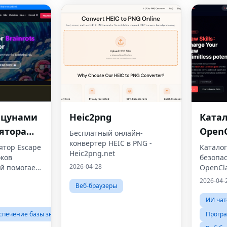
 цунами
Heic2png
Ката
ятора
Open
Бесплатный онлайн-
конвертер HEIC в PNG -
ятор Escape
Катало
Heic2png.net
оков
безопас
2026-04-28
ый помогает
OpenCl
шансы на
оцените
2026-04-
Веб-браузеры
снове
возможн
го
догадо
ИИ чат
о для
местны
спечение базы знаний
Програ
опытных
помощн