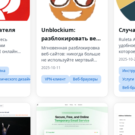
ателя
Unblockium:
Случ
разблокировать веб-
тесь
Ruleta 
ими
удобно
сайты
Мгновенная разблокировка
I онлайн
которое
веб-сайтов: никогда больше
ебуется
пользо
2025-10-
не используйте мертвый
решени
прокси.
2025-10-11
случайн
йна
Инстр
фического дизайна
VPN-клиент
Веб-браузеры
Услуги
Веб-бр