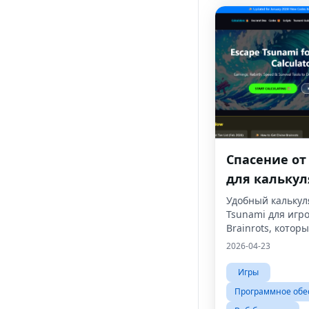
Спасение от
для калькул
Brainrots
Удобный калькул
Tsunami для игр
Brainrots, котор
анализировать 
2026-04-23
выживание на о
факторов игрово
Игры
процесса.Полезн
Программное обе
начинающих и 