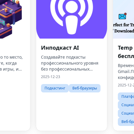
Инподкаст AI
Temp 
бесп
 то место,
Создавайте подкасты
е, когда
профессионального уровня
генер
Време
в игры, и
без профессиональных
Gmail.
врем
навыков
2025-12-23
конфид
запис
2025-12-
Подкастинг
Веб-браузеры
|Tem
Платф
Социа
Социал
Веб-бр