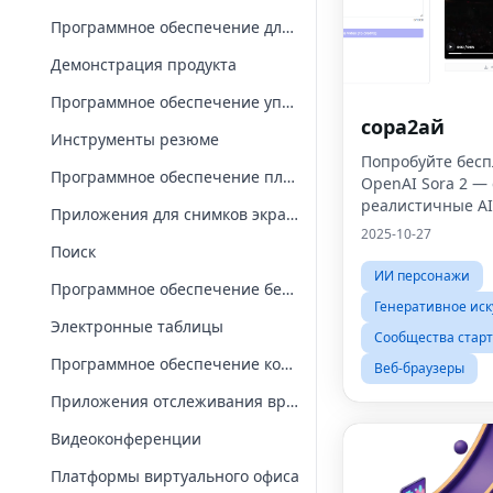
Программное обеспечение для презентаций
Демонстрация продукта
Программное обеспечение управления проектами
сора2ай
Инструменты резюме
Попробуйте бесп
Программное обеспечение планирования
OpenAI Sora 2 —
реалистичные AI
Приложения для снимков экрана и записи
звуком онлайн
2025-10-27
Поиск
ИИ персонажи
Программное обеспечение безопасности
Генеративное иск
Электронные таблицы
Сообщества стар
Программное обеспечение командной работы
Веб-браузеры
Приложения отслеживания времени
Видеоконференции
Платформы виртуального офиса