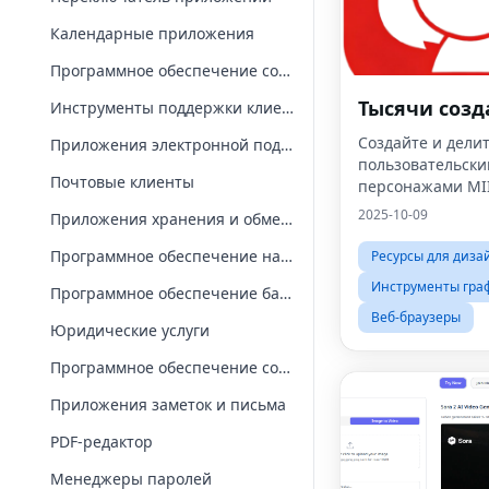
Календарные приложения
Программное обеспечение соответствия
Тысячи созд
Инструменты поддержки клиентов
Создайте и дели
Приложения электронной подписи
пользовательск
Почтовые клиенты
персонажами MI
бесплатно, не тр
2025-10-09
Приложения хранения и обмена файлами
консоль.
Программное обеспечение найма
Ресурсы для диза
Инструменты гра
Программное обеспечение базы знаний
Веб-браузеры
Юридические услуги
Программное обеспечение собраний
Приложения заметок и письма
PDF-редактор
Менеджеры паролей