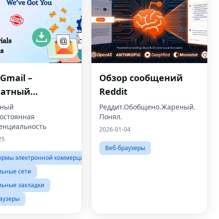
Gmail –
Обзор сообщений
латный
Reddit
атор
нный
Реддит.Обобщено.Жареный.
Постоянная
Понял.
енных учетных
енциальность
2026-01-04
ей Gmail
25
pGmailer
Веб-браузеры
ормы электронной коммерции
льные сети
ьные закладки
аузеры