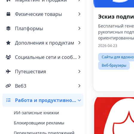
Физические товары
Эскиз подп
Бесплатный ген
Платформы
рукописных подп
ориентированны
Дополнения к продуктам
конфиденциальн
2026-04-23
Социальные сети и сообщества
Сайты для вдохн
Веб-браузеры
Путешествия
Веб3
Работа и продуктивность
ИИ-записные книжки
Блокировщики рекламы
Переключатель приложений