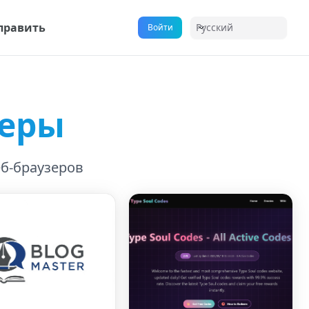
править
Русский
Войти
зеры
б-браузеров