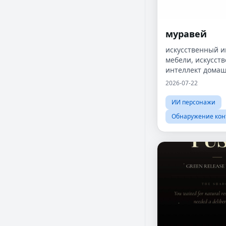
муравей
искусственный и
мебели, искусст
интеллект дома
декора, визуали
2026-07-22
мебели, искусст
интеллект для м
ИИ персонажи
брендов, маркет
Обнаружение кон
домашнего декор
электронная ко