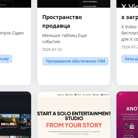
Пространство
х заг
продавца
X Video
опрос.Один
беспла
Меньше таблиц.Еще
для X с
событие.
2026-07-
2026-07-22
сьму
Базы д
Программное обеспечение CRM