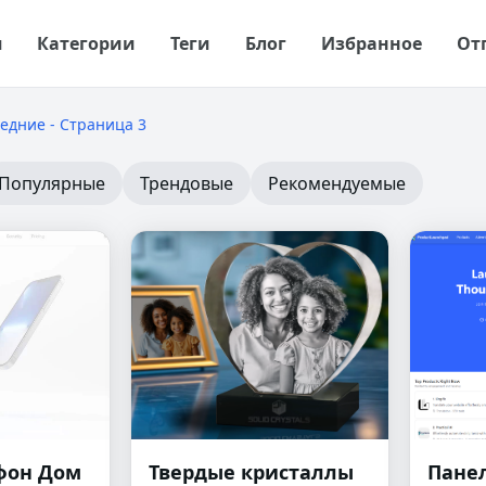
я
Категории
Теги
Блог
Избранное
От
едние - Страница 3
Популярные
Трендовые
Рекомендуемые
фон Дом
Твердые кристаллы
Панел