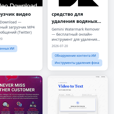
рузчик видео
средство для
удаления водяных
 Download —
тный загрузчик MP4
знаков Gemini
Gemini Watermark Remover
ообщений (Twitter)
— бесплатный онлайн-
20
инструмент для удаления
водяных знаков AI
2026-07-20
анных ИИ
Обнаружение контента ИИ
Инструменты удаления фона