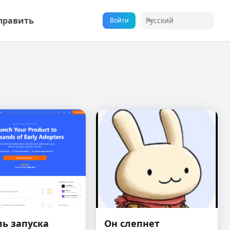
править
Русский
Войти
ь запуска
Он слепнет