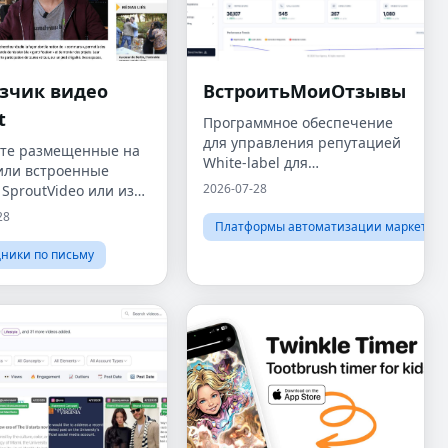
зчик видео
ВстроитьМоиОтзывы
t
Программное обеспечение
для управления репутацией
ите размещенные на
White-label для
 или встроенные
агентств.Фиксированная
2026-07-28
 SproutVideo или из
ставка, полный контроль.
места в Интернете.
28
Платформы автоматизации маркетинг
ники по письму