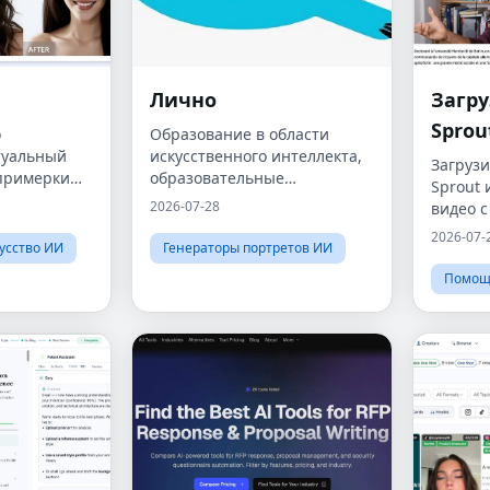
Лично
Загру
Sprou
о
Образование в области
туальный
искусственного интеллекта,
Загруз
примерки
образовательные
Sprout
е
технологии, компаньон для
2026-07-28
видео с
нтеллекта.
обучения, обучение детей,
любого 
2026-07-
 и
образование K-5, домашнее
усство ИИ
Генераторы портретов ИИ
мотрите
обучение, микрошколы,
Помощ
репетитор по искусственном
ых причесок