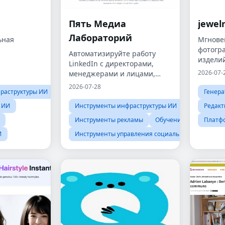
Пять Медиа
jewelr
Лабораторий
ьная
Мгнове
фотогр
Автоматизируйте работу
издели
LinkedIn с директорами,
интеллекта
маркет
2026-07-
менеджерами и лицами,
видеор
принимающими решения.
2026-07-28
раструктуры ИИ
Генера
 ИИ
Инструменты инфраструктуры ИИ
Редакт
Инструменты рекламы
Обучение продажам
Платф
И
Инструменты управления социальными сетями