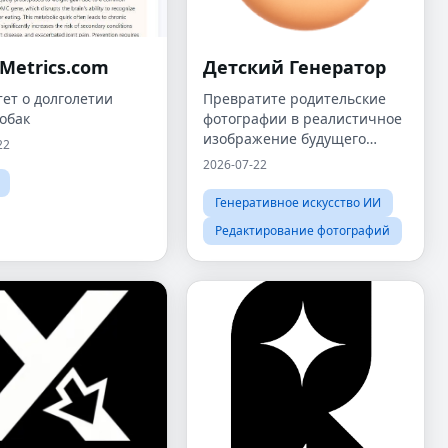
Metrics.com
Детский Генератор
ет о долголетии
Превратите родительские
обак
фотографии в реалистичное
изображение будущего
22
ребенка примерно за
2026-07-22
минуту.
Генеративное искусство ИИ
Редактирование фотографий