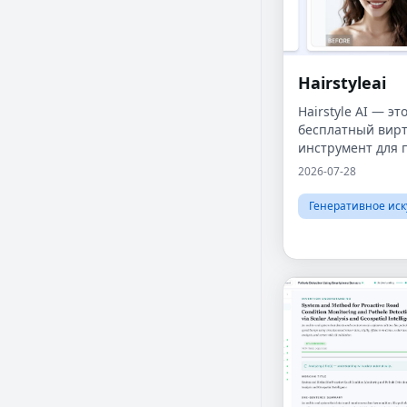
Hairstyleai
Hairstyle AI — эт
бесплатный вир
инструмент для 
прически на баз
2026-07-28
искусственного и
Загрузите селфи
Генеративное иск
мгновенно прос
более 500
профессиональн
— от