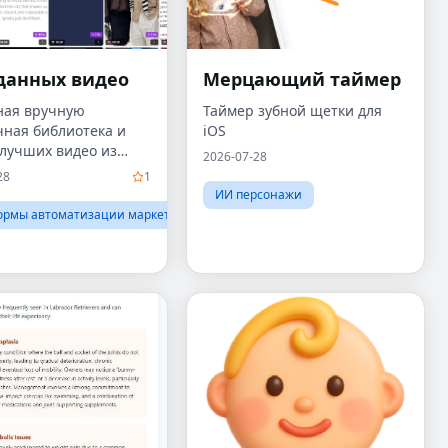
данных видео
Мерцающий таймер
ная вручную
Таймер зубной щетки для
чная библиотека и
iOS
 лучших видео из
2026-07-28
am и TikTok.
28
1
ИИ персонажи
ормы автоматизации маркетинга