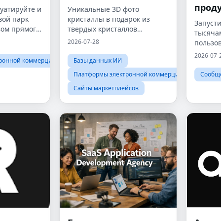
прод
луатируйте и
Уникальные 3D фото
вой парк
кристаллы в подарок из
Запусти
вом прямого
твердых кристаллов
тысяча
еским
Персонализированные 3D
2026-07-28
пользо
стеклянные кристаллы
2026-07-
Твердые кристаллы из
ронной коммерции
Базы данных ИИ
Великобритании
Платформы электронной коммерции
Сообще
Сайты маркетплейсов