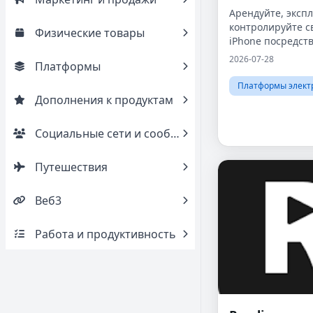
Арендуйте, эксп
контролируйте с
Физические товары
iPhone посредст
доступа к физич
2026-07-28
Платформы
устройствам.
Платформы элект
Дополнения к продуктам
Социальные сети и сообщества
Путешествия
Веб3
Работа и продуктивность