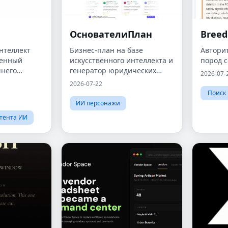
ОснователиПлан
Breed
нтеллект
Бизнес-план на базе
Авторит
венный
искусственного интеллекта и
пород с
шнего
генератор юридических
2026-07-
зация
документов для учредителей
2026-07-22
венный
и предприятий.
Поиск
ебельных
ИИ персонажи
инг
тента ИИ
а,
ммерция