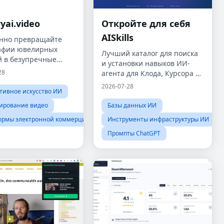
yai.video
Откройте для себя
AISkills
нно превращайте
афии ювелирных
Лучший каталог для поиска
й в безупречные
и установки навыков ИИ-
инговые
28
агента для Клода, Курсора и
олики.
других.
2026-07-28
тивное искусство ИИ
ирование видео
Базы данных ИИ
ормы электронной коммерции
Инструменты инфраструктуры ИИ
Промпты ChatGPT