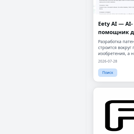
Eety AI — AI-
помощник д
составления
Разработка пате
строится вокруг
патентных з
изобретения, а н
написания о нем
2026-07-28
Поиск