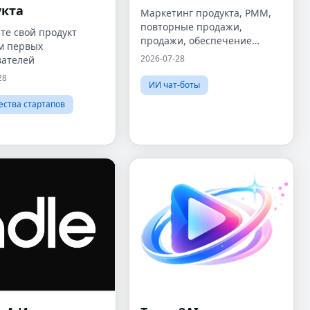
укта
Маркетинг продукта, PMM,
повторные продажи,
те свой продукт
продажи, обеспечение
м первых
продаж, охват, исходящий
2026-07-28
вателей
трафик, привлечение
28
потенциальных клиентов,
ИИ чат-боты
агент по маркетингу
ства стартапов
продукта, агент GTM