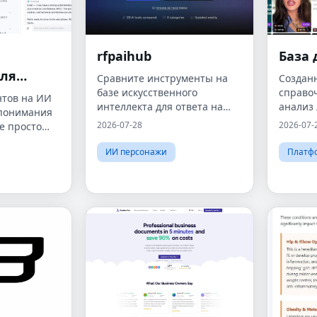
rfpaihub
База 
ля
Сравните инструменты на
Создан
базе искусственного
справо
нтов на ИИ
интеллекта для ответа на
анализ
 понимания
аявок
запрос предложений,
Instagr
2026-07-28
2026-07-
е просто
управления предложениями
.
и анкетирования по
ИИ персонажи
Платф
безопасности.