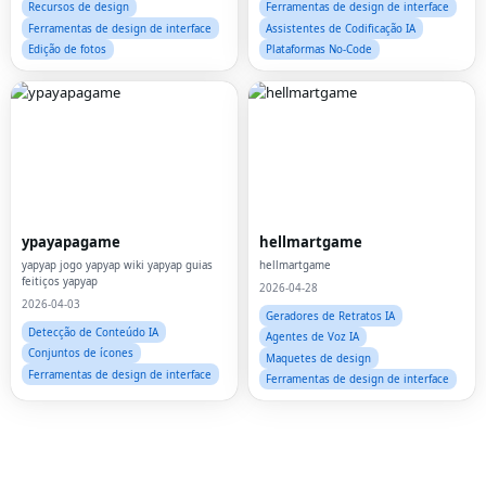
Recursos de design
Ferramentas de design de interface
Ferramentas de design de interface
Assistentes de Codificação IA
Edição de fotos
Plataformas No-Code
Fac
Twi
ypayapagame
hellmartgame
yapyap jogo yapyap wiki yapyap guias
hellmartgame
Lin
feitiços yapyap
2026-04-28
2026-04-03
Pin
Geradores de Retratos IA
Detecção de Conteúdo IA
Agentes de Voz IA
Sna
Conjuntos de ícones
Maquetes de design
Ferramentas de design de interface
Ferramentas de design de interface
Wh
Tel
Mes