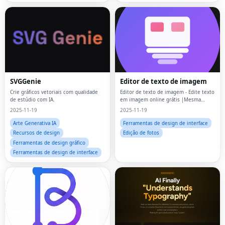
SVGGenie
Editor de texto de imagem
Crie gráficos vetoriais com qualidade
Editor de texto de imagem - Edite texto
de estúdio com IA.
em imagem online grátis |Mesma
correspondência de fonte
2025-11-19
2025-11-19
Arte Generativa IA
Ferramentas de design de interface
Recursos de design
Edição de fotos
Ferramentas de design gráfico
Ferramentas de design de interface