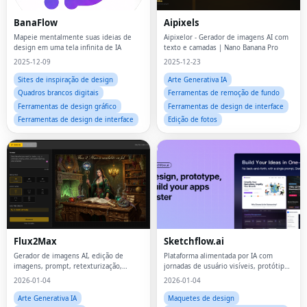
BanaFlow
Aipixels
Mapeie mentalmente suas ideias de
Aipixelor - Gerador de imagens AI com
design em uma tela infinita de IA
texto e camadas | Nano Banana Pro
2025-12-09
2025-12-23
Sites de inspiração de design
Arte Generativa IA
Quadros brancos digitais
Ferramentas de remoção de fundo
Ferramentas de design gráfico
Ferramentas de design de interface
Ferramentas de design de interface
Edição de fotos
Flux2Max
Sketchflow.ai
Gerador de imagens AI, edição de
Plataforma alimentada por IA com
imagens, prompt, retexturização,
jornadas de usuário visíveis, protótipos
ferramentas de design, fluxo de
interativos e gerador de código.
2026-01-04
2026-01-04
trabalho criativo, playground, avaliação
Arte Generativa IA
Maquetes de design