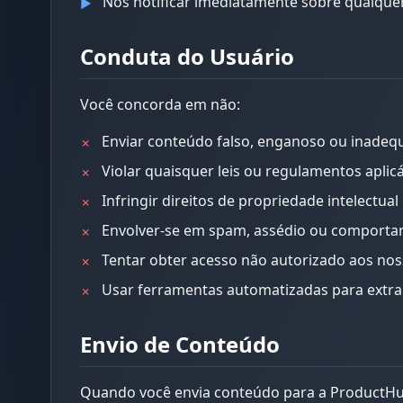
Nos notificar imediatamente sobre qualque
▶
Conduta do Usuário
Você concorda em não:
Enviar conteúdo falso, enganoso ou inade
✗
Violar quaisquer leis ou regulamentos aplic
✗
Infringir direitos de propriedade intelectual
✗
Envolver-se em spam, assédio ou comporta
✗
Tentar obter acesso não autorizado aos no
✗
Usar ferramentas automatizadas para extrai
✗
Envio de Conteúdo
Quando você envia conteúdo para a ProductHu