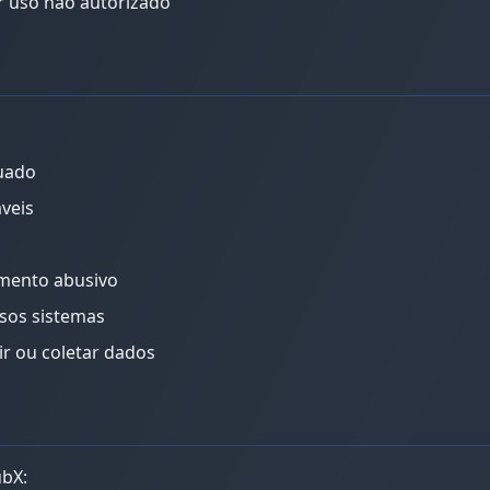
r uso não autorizado
quado
áveis
mento abusivo
ssos sistemas
r ou coletar dados
bX: