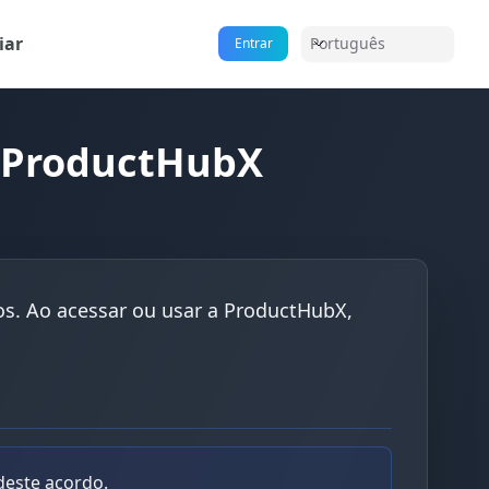
iar
Português
Entrar
o ProductHubX
os. Ao acessar ou usar a ProductHubX,
deste acordo.