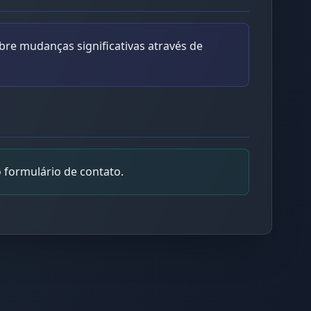
re mudanças significativas através de
Fac
Twit
Lin
 formulário de contato.
Pint
Sna
Wha
Tel
Mes