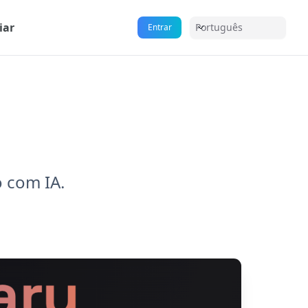
iar
Português
Entrar
o com IA.