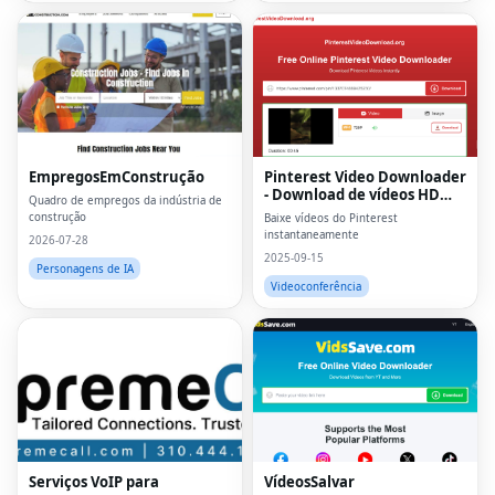
EmpregosEmConstrução
Pinterest Video Downloader
- Download de vídeos HD
Quadro de empregos da indústria de
online
construção
Baixe vídeos do Pinterest
instantaneamente
2026-07-28
2025-09-15
Personagens de IA
Videoconferência
Serviços VoIP para
VídeosSalvar