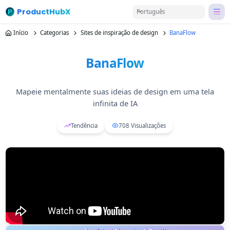
ProductHubX
Português
Início
Categorias
Sites de inspiração de design
BanaFlow
BanaFlow
Mapeie mentalmente suas ideias de design em uma tela
infinita de IA
Tendência
708
Visualizações