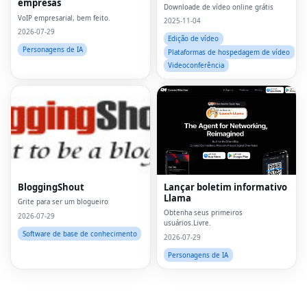
empresas
Downloade de vídeo online grátis
VoIP empresarial, bem feito.
2025-11-04
2026-07-29
Edição de vídeo
Personagens de IA
Plataformas de hospedagem de vídeo
Videoconferência
Fac
Twi
Lin
BloggingShout
Lançar boletim informativo
Llama
Pin
Grite para ser um blogueiro
Obtenha seus primeiros
2026-07-29
usuários.Livre.
Sna
Software de base de conhecimento
2026-07-29
Wh
Personagens de IA
Tel
Mes