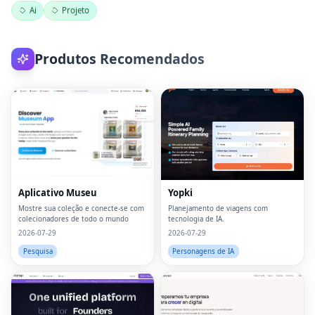
Ai
Projeto
Produtos Recomendados
Aplicativo Museu
Yopki
Mostre sua coleção e conecte-se com
Planejamento de viagens com
colecionadores de todo o mundo
tecnologia de IA.
2026-07-29
2026-07-29
Pesquisa
Personagens de IA