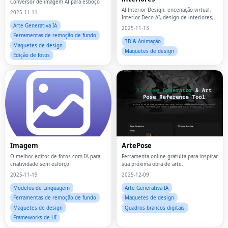
Conversor de imagem AI para esboço
AI Interior Design, encenação virtual,
2025-11-11
Interior Deco AI, design de interiores,
home staging, design com tecnologia
Arte Generativa IA
2025-11-13
de IA, redesenho de quartos,
Ferramentas de remoção de fundo
3D & Animação
Maquetes de design
Maquetes de design
Edição de fotos
Imagem
ArtePose
O melhor editor de fotos com IA para
Ferramenta online gratuita para inspirar
criatividade sem esforço
sua próxima obra de arte.
2025-11-19
2025-12-09
Modelos de Linguagem
Arte Generativa IA
Ferramentas de remoção de fundo
Maquetes de design
Maquetes de design
Quadros brancos digitais
Frameworks de UI