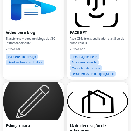
Vídeo para blog
FACE GPT
Transforme vídeos em blogs de SEO
Face GPT: troca, analisador e análise de
instantaneamente
rosto com IA
2025-11-05
2025-11-11
Maquetes de design
Personagens de IA
Quadros brancos digitais
Arte Generativa IA
Maquetes de design
Ferramentas de design gráfico
Esboçar para
IA de decoração de
interiores