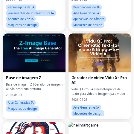
Personagens de IA
Personagens de IA
Ferramentas de Infraestrutura IA
Arte Generativa IA
Agentes de Voz IA
Aplicativos de câmera
Maquetes de design
Maquetes de design
Base de imagem Z
Gerador de vídeo Vidu Xs Pro
AI
Base de imagem Z |Gerador de imagem
AI não destilado gratuito
Vidu Q3 Pro: IA cinematográfica de
texto para vídeo e imagem para vídeo
2026-04-23
2026-04-23
Arte Generativa IA
Arte Generativa IA
Maquetes de design
Maquetes de design