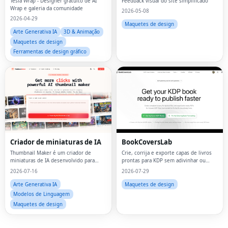
Tesla Wrap - Designer gratuito de AI
Feedback visual do site simplificado
Wrap e galeria da comunidade
2026-05-08
2026-04-29
Maquetes de design
Arte Generativa IA
3D & Animação
Maquetes de design
Ferramentas de design gráfico
Fac
Twi
Criador de miniaturas de IA
BookCoversLab
Thumbnail Maker é um criador de
Crie, corrija e exporte capas de livros
Lin
miniaturas de IA desenvolvido para
prontas para KDP sem adivinhar ou
ajudar os criadores a transformar ideias
começar do zero.
2026-07-16
2026-07-29
Pin
de vídeo em miniaturas dignas de
clique em segundos.
Arte Generativa IA
Maquetes de design
Sna
Modelos de Linguagem
Maquetes de design
Wh