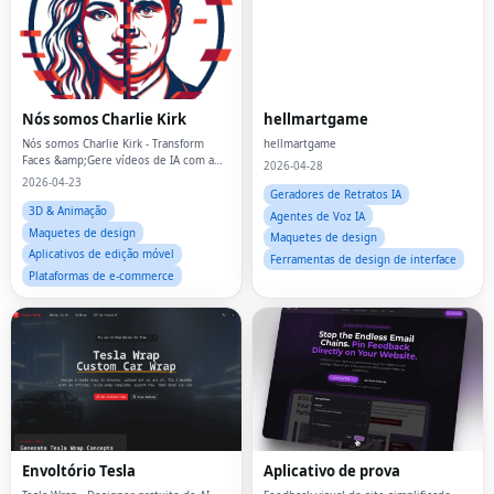
Nós somos Charlie Kirk
hellmartgame
Nós somos Charlie Kirk - Transform
hellmartgame
Faces &amp;Gere vídeos de IA com a
2026-04-28
tecnologia Kirkify
2026-04-23
Geradores de Retratos IA
3D & Animação
Agentes de Voz IA
Maquetes de design
Maquetes de design
Aplicativos de edição móvel
Ferramentas de design de interface
Plataformas de e-commerce
Envoltório Tesla
Aplicativo de prova