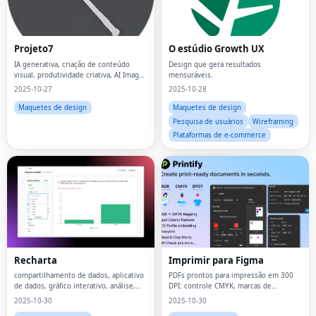
Projeto7
O estúdio Growth UX
IA generativa, criação de conteúdo
Design que gera resultados
visual, produtividade criativa, AI Image
mensuráveis.
Toolkit
2025-10-27
2025-10-28
Maquetes de design
Maquetes de design
Pesquisa de usuários
Wireframing
Plataformas de e-commerce
Recharta
Imprimir para Figma
compartilhamento de dados, aplicativo
PDFs prontos para impressão em 300
de dados, gráfico interativo, análise,
DPI: controle CMYK, marcas de
dados ao vivo
sangramento e corte, cores
2025-10-30
2025-10-30
exatas/Pantone, impressão sobreposta