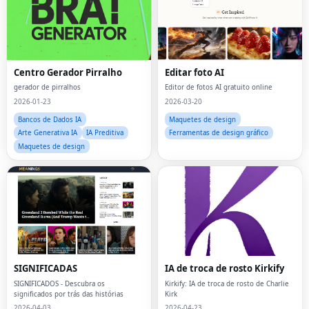
Centro Gerador Pirralho
Editar foto AI
gerador de pirralhos
Editor de fotos AI gratuito online
2026-01-23
2026-03-20
Bancos de Dados IA
Maquetes de design
Arte Generativa IA
IA Preditiva
Ferramentas de design gráfico
Maquetes de design
SIGNIFICADAS
IA de troca de rosto Kirkify
SIGNIFICADOS - Descubra os
Kirkify: IA de troca de rosto de Charlie
significados por trás das histórias
Kirk
2026-04-03
2026-04-23