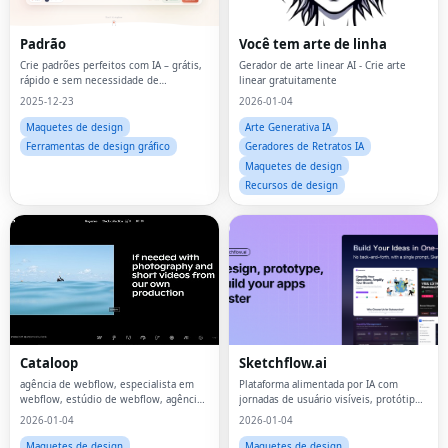
Padrão
Você tem arte de linha
Crie padrões perfeitos com IA – grátis,
Gerador de arte linear AI - Crie arte
rápido e sem necessidade de
linear gratuitamente
habilidades de design
2025-12-23
2026-01-04
Maquetes de design
Arte Generativa IA
Ferramentas de design gráfico
Geradores de Retratos IA
Maquetes de design
Recursos de design
Cataloop
Sketchflow.ai
agência de webflow, especialista em
Plataforma alimentada por IA com
webflow, estúdio de webflow, agência
jornadas de usuário visíveis, protótipos
de web design, agência criativa,
interativos e gerador de código.
2026-01-04
2026-01-04
agência digital,
Maquetes de design
Maquetes de design