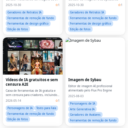
2025-10-30
1
2025-10-30
1
Geradores de Retratos IA
Geradores de Retratos IA
Ferramentas de remoção de fundo
Ferramentas de remoção de fundo
Ferramentas de design gráfico
Ferramentas de design gráfico
Edição de fotos
Edição de fotos
Vídeos de IA gratuitos e sem
Imagem de Sybau
censura A2E
Editor de imagem AI profissional
alimentado pelo Flux Pro Engine
Caixa de ferramentas de IA gratuita e
sem censura para criadores, incluindo
2025-08-03
imagem para vídeo, sincronização
2026-05-14
1
labial, gerador de vídeos de IA, avatares
Personagens de IA
de IA, clone de voz, troca de rosto e AP
Personagens de IA
Texto para Fala
Arte Generativa IA
Ferramentas de remoção de fundo
Geradores de Avatares
Edição de fotos
Ferramentas de remoção de fundo