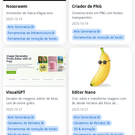
Nosorawm
Criador de PNG
removedor de marca d'água sora
Converta texto em PNG com fundos
transparentes
2025-10-19
2025-10-19
Arte Generativa IA
Arte Generativa IA
Ferramentas de Infraestrutura IA
Ferramentas de remoção de fundo
Ferramentas de remoção de fundo
VisualGPT
Editor Nano
Gerador de imagens, editor de fotos
Crie, edite e transforme imagens com
com IA online grátis
IA, desde retratos até fotos de
produtos.O NanoEditor oferece
2025-10-27
2025-10-27
resultados com qualidade de estúdio
em segundos, sem a necessidade de
Arte Generativa IA
Arte Generativa IA
habilidades de design.
Geradores de Retratos IA
Geradores de Retratos IA
Ferramentas de remoção de fundo
3D & Animação
Edição de fotos
Ferramentas de remoção de fundo