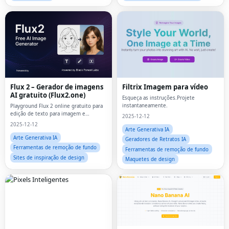
Flux 2 – Gerador de imagens
Filtrix Imagem para vídeo
AI gratuito (Flux2.one)
Esqueça as instruções.Projete
instantaneamente.
Playground Flux 2 online gratuito para
edição de texto para imagem e
2025-12-12
imagens em linguagem natural com
2025-12-12
múltiplas proporções e variantes
Arte Generativa IA
Pro/Max.
Arte Generativa IA
Geradores de Retratos IA
Ferramentas de remoção de fundo
Ferramentas de remoção de fundo
Sites de inspiração de design
Maquetes de design