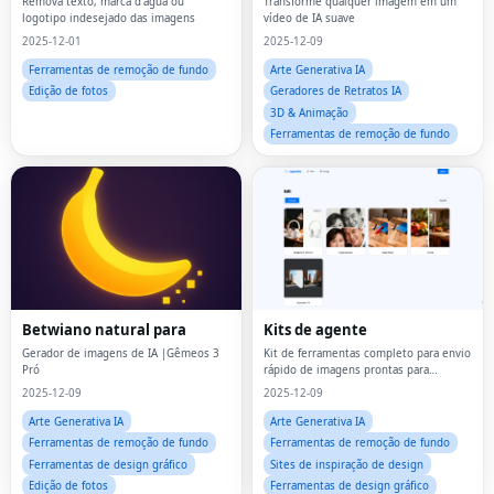
Remova texto, marca d'água ou
Transforme qualquer imagem em um
logotipo indesejado das imagens
vídeo de IA suave
2025-12-01
2025-12-09
Ferramentas de remoção de fundo
Arte Generativa IA
Edição de fotos
Geradores de Retratos IA
3D & Animação
Ferramentas de remoção de fundo
Betwiano natural para
Kits de agente
Gerador de imagens de IA |Gêmeos 3
Kit de ferramentas completo para envio
Pró
rápido de imagens prontas para
comércio
2025-12-09
2025-12-09
Arte Generativa IA
Arte Generativa IA
Ferramentas de remoção de fundo
Ferramentas de remoção de fundo
Ferramentas de design gráfico
Sites de inspiração de design
Edição de fotos
Ferramentas de design gráfico