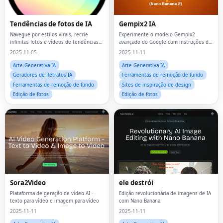
Tendências de fotos de IA
Gempix2 IA
Navegue por estilos virais, recrie
Experimente o modelo Gempix2
infinitas fotos e vídeos de tendências
avançado do Google com instruções de
de IA com modelos ao seu alcance.
texto simples e até 9 imagens de
2025-11-05
2025-11-11
referência para resultados
impressionantes e consistentes.
Arte Generativa IA
Arte Generativa IA
Geradores de Retratos IA
Ferramentas de remoção de fundo
Ferramentas de remoção de fundo
Sites de inspiração de design
Edição de fotos
Edição de fotos
Sora2Video
ele destrói
Plataforma de geração de vídeo AI -
Edição revolucionária de imagens de IA
texto para vídeo e imagem para vídeo
com Nano Banana
2025-11-11
2025-11-11