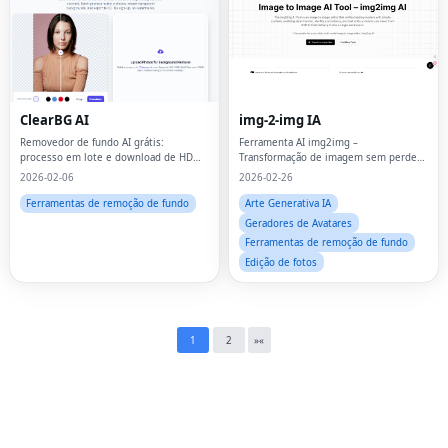
ClearBG AI
img-2-img IA
Fac
Removedor de fundo AI grátis:
Ferramenta AI img2img –
processo em lote e download de HD
Transformação de imagem sem perder
|ClearBG AI
detalhes
Twi
2026-02-06
2026-02-26
Ferramentas de remoção de fundo
Arte Generativa IA
Lin
Geradores de Avatares
Ferramentas de remoção de fundo
Pin
Edição de fotos
Sna
Wh
1
2
»
«
Tel
Mes
Lin