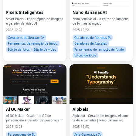
Pixels Inteligentes
Nano Bananas AI
Smart Pixels – Editor rápido de imagens
Nano Bananas AI – o editor de imagens
e gerador de vídeo AI
de IA mais avançado
2025-12-22
2025-12-22
Geradores de Retratos IA
Geradores de Retratos IA
Ferramentas de remoção de fundo
Geradores de Avatares
Edição de fotos
Edição de vídeo
Ferramentas de remoção de fundo
Edição de fotos
Ai OC Maker
Aipixels
AI OC Maker - Criador de OC de
Aipixelor - Gerador de imagens AI com
personagem e gerador de personagem
texto e camadas | Nano Banana Pro
2025-12-23
2025-12-23
Personagens de IA
Arte Generativa IA