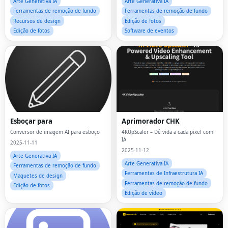
Arte Generativa IA
Arte Generativa IA
Ferramentas de remoção de fundo
Ferramentas de remoção de fundo
Recursos de design
Edição de fotos
Edição de fotos
Software de eventos
Esboçar para
Aprimorador CHK
Conversor de imagem AI para esboço
4KUpScaler – Dê vida a cada pixel com
IA
2025-11-11
2025-11-12
Arte Generativa IA
Arte Generativa IA
Ferramentas de remoção de fundo
Ferramentas de Infraestrutura IA
Maquetes de design
Ferramentas de remoção de fundo
Edição de fotos
Edição de vídeo