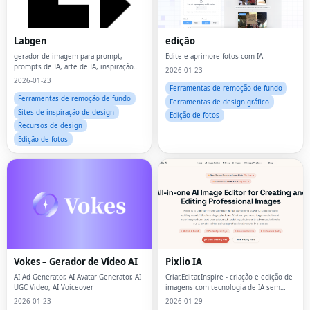
Labgen
edição
gerador de imagem para prompt,
Edite e aprimore fotos com IA
prompts de IA, arte de IA, inspiração
2026-01-23
criativa, gerenciamento de prompt,
2026-01-23
gerador de imagem para imagem
Ferramentas de remoção de fundo
Ferramentas de remoção de fundo
Ferramentas de design gráfico
Sites de inspiração de design
Edição de fotos
Recursos de design
Edição de fotos
Vokes – Gerador de Vídeo AI
Pixlio IA
AI Ad Generator, AI Avatar Generator, AI
Criar.Editar.Inspire - criação e edição de
UGC Video, AI Voiceover
imagens com tecnologia de IA sem
esforço.
2026-01-23
2026-01-29