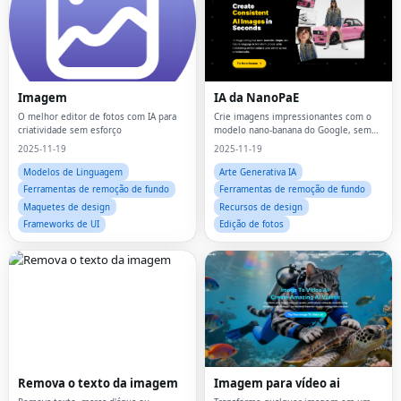
Imagem
IA da NanoPaE
O melhor editor de fotos com IA para
Crie imagens impressionantes com o
criatividade sem esforço
modelo nano-banana do Google, sem
necessidade de conhecimentos de
2025-11-19
2025-11-19
design.
Modelos de Linguagem
Arte Generativa IA
Ferramentas de remoção de fundo
Ferramentas de remoção de fundo
Maquetes de design
Recursos de design
Frameworks de UI
Edição de fotos
Remova o texto da imagem
Imagem para vídeo ai