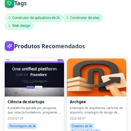
Tags
Construtor de aplicativos de IA
Construtor de sites
Web design
Produtos Recomendados
Ciência de startups
Archgee
A plataforma apoiada por pesquisas
empregos de arquitetura, carreiras de
que conecta fundadores, programas e
arquiteto, empregos de design de
capital.
interiores, empregos de arquiteto
2026-07-29
2026-08-07
paisagista, empregos BIM, carreiras
de design urbano, empregos de
Personagens de IA
Chatbots de IA
consultor de sustent