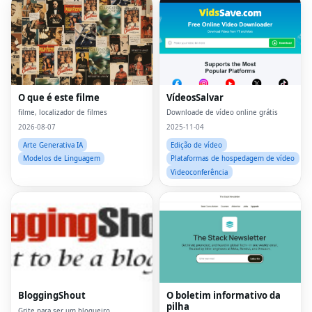
O que é este filme
VídeosSalvar
filme, localizador de filmes
Downloade de vídeo online grátis
2026-08-07
2025-11-04
Arte Generativa IA
Edição de vídeo
Modelos de Linguagem
Plataformas de hospedagem de vídeo
Videoconferência
Fac
Twi
Lin
BloggingShout
O boletim informativo da
pilha
Pin
Grite para ser um blogueiro