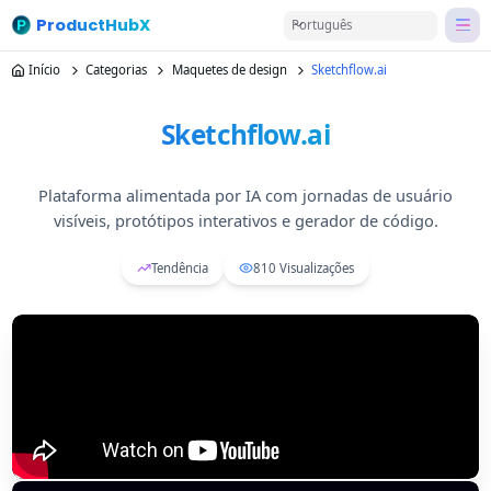
ProductHubX
Português
Início
Categorias
Maquetes de design
Sketchflow.ai
Sketchflow.ai
Plataforma alimentada por IA com jornadas de usuário
visíveis, protótipos interativos e gerador de código.
Tendência
810
Visualizações