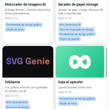
Misturador de imagens AI
Gerador de papel vintage
AI Image Blender - Combine várias fotos
Gerador de papel vintage |Texturas HD
online gratuitamente
Kraft e Envelhecidas
2025-11-12
2025-11-13
Ferramentas de design gráfico
Arte Generativa IA
Edição de fotos
Sites de inspiração de design
Ferramentas de design gráfico
Papéis de parede
SVGGenie
lupa ai upscaler
Crie gráficos vetoriais com qualidade
Lupa AI Upscaler Online Free
de estúdio com IA.
2025-11-19
2025-11-19
Ferramentas de design gráfico
Arte Generativa IA
Edição de fotos
Recursos de design