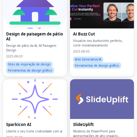
Design de paisagem de pátio
Ai Buzz Cut
AI
Visualize seu burburinho perfeito,
corte instantaneamente
Design de pátio da AI, AI Paisagem
Design
2025-08-03
2025-08-03
Arte Generativa IA
Sites de inspiração de design
Ferramentas de design gráfico
Ferramentas de design gráfico
Sparkicon AI
SlideUplift
Liberte o seu ícone criatividade com ai
Modelos do PowerPoint para
apresentações de alto impacto