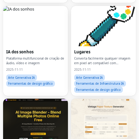
IA dos sonhos
Lugares
Plataforma multifuncional de criação de
Converta facilmente qualquer imagem
áudio, vídeo e imagem
em pixel art compatível com
Wplace.Combinação de cores perfeita,
2025-11-11
2025-11-11
redimensionamento inteligente e
processamento local que prioriza a
Arte Generativa IA
Arte Generativa IA
privacidade.Gratuito pa
Ferramentas de design gráfico
Ferramentas de Infraestrutura IA
Ferramentas de design gráfico