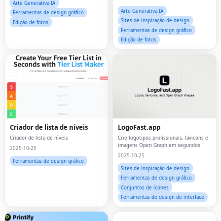
imagens impressionantes de IA usando
Arte Generativa IA
Flux (Schnell/Dev/Pro/Ultra), Stable
Arte Generativa IA
Ferramentas de design gráfico
Diffusio
Sites de inspiração de design
Edição de fotos
Ferramentas de design gráfico
Edição de fotos
Criador de lista de níveis
LogoFast.app
Criador de lista de níveis
Crie logotipos profissionais, favicons e
imagens Open Graph em segundos.
2025-10-25
2025-10-25
Ferramentas de design gráfico
Sites de inspiração de design
Ferramentas de design gráfico
Conjuntos de ícones
Ferramentas de design de interface