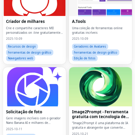
Criador de milhares
A.Tools
Crie e compartilhe caracteres MII
Uma coleção de ferramentas online
personalizados on -line gratuitamente,
gratuitas incríveis
não é necessário console.
2025-10-09
2025-10-09
Recursos de design
Geradores de Avatares
Ferramentas de design gráfico
Ferramentas de design gráfico
Navegadores web
Edição de fotos
Solicitação de foto
Image2Prompt - Ferramenta
gratuita com tecnologia de
Gere imagens incríveis com o gerador
IA para análise e geração de
Nano Banana AI e milhares de
"Image2Prompt é uma plataforma de IA
imagens de IA
solicitações de fotos profissionais para
gratuita e abrangente que converte
2025-10-11
Gemini AI, ChatGPT e muito mais.
imagens em prompts detalhados E gera
2025-10-21