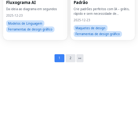
Fluxograma AI
Padrão
Twi
Da ideia ao diagrama em segundos
Crie padrões perfeitos com IA – grátis,
rápido e sem necessidade de
2025-12-23
Lin
habilidades de design
2025-12-23
Modelos de Linguagem
Maquetes de design
Pin
Ferramentas de design gráfico
Ferramentas de design gráfico
Sna
Wh
1
2
»
«
Tel
Mes
Lin
Red
Blo
Hac
Ne
Mes