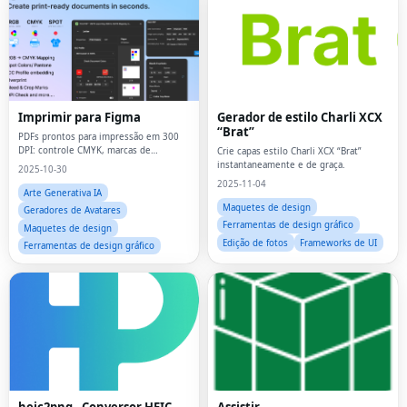
Imprimir para Figma
Gerador de estilo Charli XCX
“Brat”
PDFs prontos para impressão em 300
DPI: controle CMYK, marcas de
Crie capas estilo Charli XCX “Brat”
sangramento e corte, cores
instantaneamente e de graça.
2025-10-30
exatas/Pantone, impressão sobreposta
2025-11-04
Arte Generativa IA
Maquetes de design
Geradores de Avatares
Ferramentas de design gráfico
Maquetes de design
Edição de fotos
Frameworks de UI
Ferramentas de design gráfico
heic2png - Conversor HEIC
Assistir