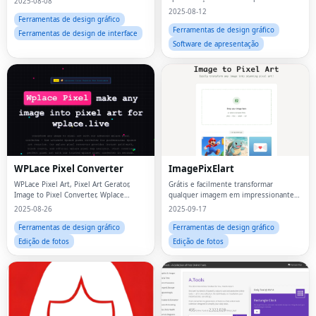
2025-08-08
download de nossa vasta biblioteca de
2025-08-12
40.000 modelos de apresentação
Ferramentas de design gráfico
Ferramentas de design gráfico
Ferramentas de design de interface
Software de apresentação
WPLace Pixel Converter
ImagePixElart
WPLace Pixel Art, Pixel Art Gerator,
Grátis e facilmente transformar
Image to Pixel Converter, Wplace
qualquer imagem em impressionante
Converter, Pixel Art Maker, Wplace Pixel
arte de pixel
2025-08-26
2025-09-17
Tool, Gerador de mapa de pixels,
imagem para WPLace
Ferramentas de design gráfico
Ferramentas de design gráfico
Edição de fotos
Edição de fotos