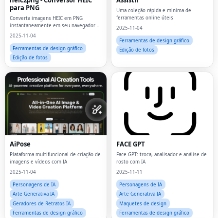
para PNG
Uma coleção rápida e mínima de
ferramentas online úteis
Converta imagens HEIC em PNG
instantaneamente em seu navegador -
2025-11-04
ilimitado e gratuito.Processa
2025-11-04
localmente, totalmente
Ferramentas de design gráfico
privado.Conversão rápida em lote com
Ferramentas de design gráfico
Edição de fotos
resultados instantâneos.
Edição de fotos
AiPose
FACE GPT
Plataforma multifuncional de criação de
Face GPT: troca, analisador e análise de
imagens e vídeos com IA
rosto com IA
2025-11-04
2025-11-11
Personagens de IA
Personagens de IA
Arte Generativa IA
Arte Generativa IA
Geradores de Retratos IA
Maquetes de design
Ferramentas de design gráfico
Ferramentas de design gráfico