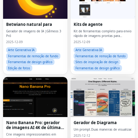
Betwiano natural para
Kits de agente
Gerador de imagens de IA |Gêmeos 3
Kit de ferramentas completo para envio
Pró
rápido de imagens prontas para
comércio
2025-12-09
2025-12-09
Arte Generativa IA
Arte Generativa IA
Ferramentas de remoção de fundo
Ferramentas de remoção de fundo
Ferramentas de design gráfico
Sites de inspiração de design
Edição de fotos
Ferramentas de design gráfico
Nano Banana Pro: gerador
Gerador de Diagrama
de imagens AI 4K de última
Um prompt.Duas maneiras de visualizar.
geração
Crie imagens impressionantes em
2025-12-12