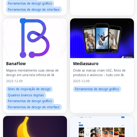
Ferramentas de design gráfico
Ferramentas de design de interface
BanaFlow
Mediassauro
Mapeie mentalmente suas ideias de
Onde as marcas criam UGC, fotos de
design em uma tela infinita de IA
produtos e anúncios – tudo com IA.
2025-12-09
2025-12-09
Sites de inspiração de design
Ferramentas de design gráfico
Quadros brancos digitais
Ferramentas de design gráfico
Ferramentas de design de interface