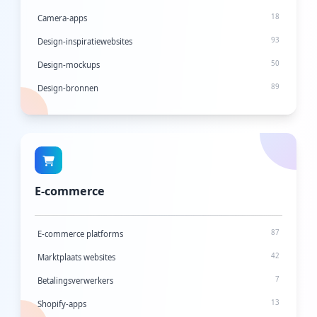
73
Tekst-naar-spraak
18
Camera-apps
93
Design-inspiratiewebsites
50
Design-mockups
89
Design-bronnen
9
Digitale whiteboards
111
Grafisch ontwerptools
14
Iconensets
18
Interface-ontwerptools
E-commerce
7
Mobiele bewerkingsapps
210
Fotobewerking
87
E-commerce platforms
6
Podcasting
42
Marktplaats websites
15
Sociale audio-apps
7
Betalingsverwerkers
12
Ruimteontwerp-apps
13
Shopify-apps