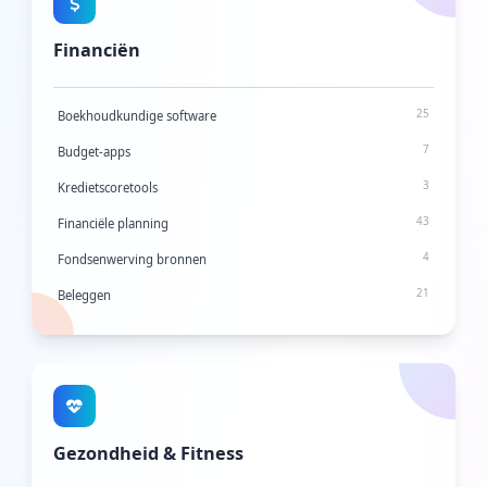
24
Data-analysetools
Financiën
13
Data-visualisatietools
4
Databases en Backend-frameworks
25
Boekhoudkundige software
1
Git-clients
7
Budget-apps
1
Headless CMS-software
3
Kredietscoretools
4
Probleemtrackingsoftware
43
Financiële planning
0
Lidmaatschapssoftware
4
Fondsenwerving bronnen
23
No-Code platforms
21
Beleggen
10
Observabiliteitstools
4
Factureringstools
0
Standup-bots
8
Geldoverdracht
3
Statische website-generatoren
1
Neobanken
7
Test- en QA-software
2
Online bankieren
Gezondheid & Fitness
19
Vereenvoudigde API
2
Salarissoftware