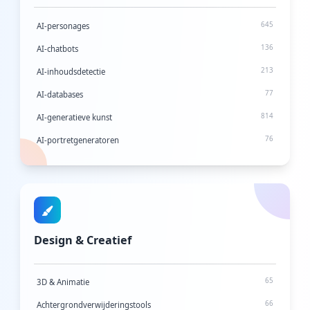
645
AI-personages
136
AI-chatbots
213
AI-inhoudsdetectie
77
AI-databases
814
AI-generatieve kunst
76
AI-portretgeneratoren
129
AI-infrastructuurtools
35
AI-metrics en -evaluatie
93
AI-spraakagenten
99
Avatar-generatoren
Design & Creatief
40
ChatGPT-prompts
98
Taalmodellen
65
3D & Animatie
105
Voorspellende AI
66
Achtergrondverwijderingstools