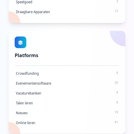
3
Speelgoed
3
Enquête- en formulierbouwers
15
Draagbare Apparaten
8
Webcams
Platforms
4
Crowdfunding
20
Evenementensoftware
9
Vacaturebanken
9
Talen leren
19
Nieuws
41
Online leren
13
Vastgoed