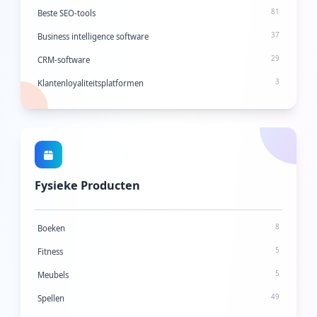
81
Beste SEO-tools
37
Business intelligence software
29
CRM-software
3
Klantenloyaliteitsplatformen
19
E-mailmarketing
4
Influencer marketingplatforms
7
Zoekwoordonderzoekstools
5
Landingspagina-bouwers
Fysieke Producten
21
Leadgeneratiesoftware
167
Marketing automatiseringsplatformen
8
Boeken
21
Verkoopactivering
5
Fitness
10
Verkooptraining
5
Meubels
25
Social media managementtools
49
Spellen
11
Social media planningstools