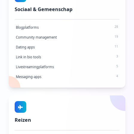
Sociaal & Gemeenschap
28
Blogplatforms
19
Community management
11
Dating apps
3
Link in bio tools
5
Livestreamingplatforms
4
Messaging-apps
2
Microbloggingplatforms
2
Nieuwsbriefplatforms
9
Foto-sharing
7
Professionele netwerkplatforms
Reizen
8
Veiligheids- en privacyplatforms