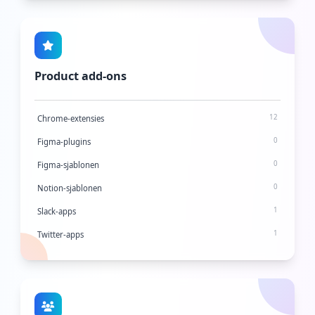
29
Startup-gemeenschappen
9
Virtuele evenementen
Product add-ons
12
Chrome-extensies
0
Figma-plugins
0
Figma-sjablonen
0
Notion-sjablonen
1
Slack-apps
1
Twitter-apps
2
WordPress-plugins
1
WordPress-thema's