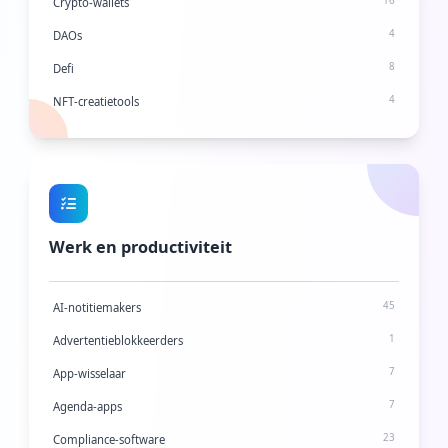
16
Crypto-wallets
4
DAOs
8
Defi
4
NFT-creatietools
6
NFT-marktplaatsen
Werk en productiviteit
45
AI-notitiemakers
1
Advertentieblokkeerders
7
App-wisselaar
Fac
7
Agenda-apps
Twi
23
Compliance-software