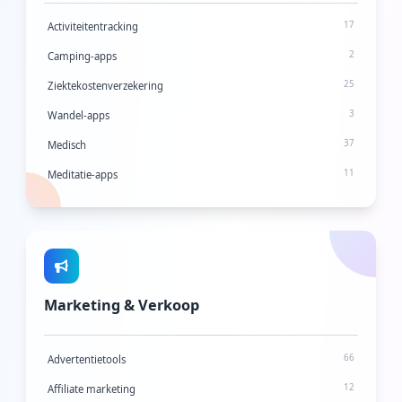
2
VPN-client
2
Tools voor werken op afstand
17
Activiteitentracking
5
Video-hostingplatforms
1
Pensioenplanning
2
Camping-apps
9
Web hosting services
1
Spaarapps
25
Ziektekostenverzekering
56
Website-analyse
6
Financiële planning voor startups
3
Wandel-apps
30
Website-bouwers
1
Startup oprichting
37
Medisch
6
Aandelenhandelsplatforms
11
Meditatie-apps
6
Belastingaangifte
30
Geestelijke gezondheid
0
Thesauriebeheersplatforms
2
Ouderenzorg
6
Slaap-apps
4
Therapie-apps
Marketing & Verkoop
6
Workout-platforms
66
Advertentietools
12
Affiliate marketing