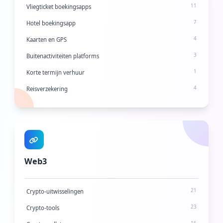
41
Sociale netwerken
11
Vliegticket boekingsapps
16
Sociaal bladwijzers
7
Hotel boekingsapp
6
Video- en spraakoproepen
4
Kaarten en GPS
3
Buitenactiviteiten platforms
1
Korte termijn verhuur
4
Reisverzekering
20
Reisplanning
18
Reisapps
2
Weer-apps
Web3
21
Crypto-uitwisselingen
23
Crypto-tools