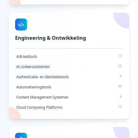
11
Stockfoto-websites
10
UI-frameworks
8
Gebruikersonderzoek
202
Videobewerking
Engineering & Ontwikkeling
15
Achtergronden
6
Wireframing
12
A/B-testtools
23
AI-codeerassistenten
4
Authenticatie- en identiteitstools
49
Automatiseringstools
4
Content Management Systemen
13
Cloud Computing Platforms
2
Code Review Tools
8
Code-editors
2
Opdrachtregeltools