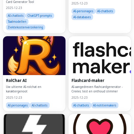
Card Generator Tool
2025-12-23
2025-12-23
AI-personages
AI-chatbots
AI-chatbots
ChatGPT-prompts
AI-databases
Taalmodellen
Ziektekostenverzekering
RolChar AI
Flashcard-maker
Uw ultieme AI-rolchat en
AI-aangedreven flashcardgenerator -
karaktergenoot
Creëer, test en onthoud slimmer
2025-12-23
2025-12-23
AI-personages
AI-chatbots
AI-chatbots
AI-notitiemakers