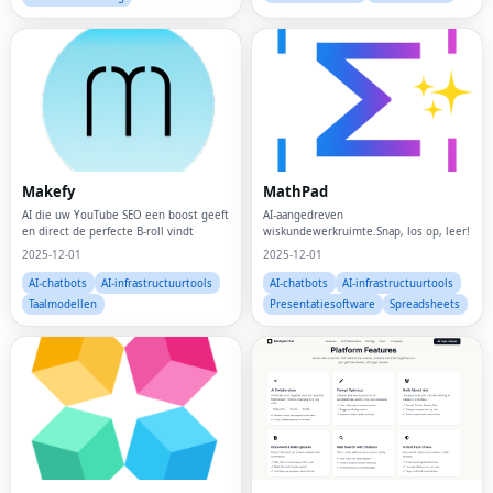
Makefy
MathPad
AI die uw YouTube SEO een boost geeft
AI-aangedreven
en direct de perfecte B-roll vindt
wiskundewerkruimte.Snap, los op, leer!
2025-12-01
2025-12-01
AI-chatbots
AI-infrastructuurtools
AI-chatbots
AI-infrastructuurtools
Taalmodellen
Presentatiesoftware
Spreadsheets