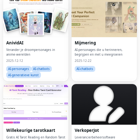
AnividAI
Mijmering
Verander je droompersonages in
AI-personages die u herinneren,
anime-werelden
begrijpen en met u meegroeien
2025-12-12
2025-12-22
AI-personages
AI-chatbots
AI-chatbots
AI-generatieve kunst
Willekeurige tarotkaart
VerkoperJot
Gratis AI Tarot Reading en Random Tarot
Leverancierbeheersoftware