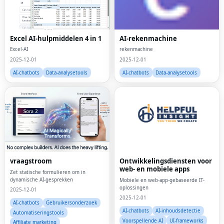
Excel AI-hulpmiddelen 4 in 1
AI-rekenmachine
Excel-AI
rekenmachine
2025-12-01
2025-12-01
AI-chatbots
Data-analysetools
AI-chatbots
Data-analysetools
vraagstroom
Ontwikkelingsdiensten voor
web- en mobiele apps
Zet statische formulieren om in
dynamische AI-gesprekken
Mobiele en web-app-gebaseerde IT-
oplossingen
2025-12-01
2025-12-01
AI-chatbots
Gebruikersonderzoek
AI-chatbots
AI-inhoudsdetectie
Automatiseringstools
Voorspellende AI
UI-frameworks
Affiliate marketing