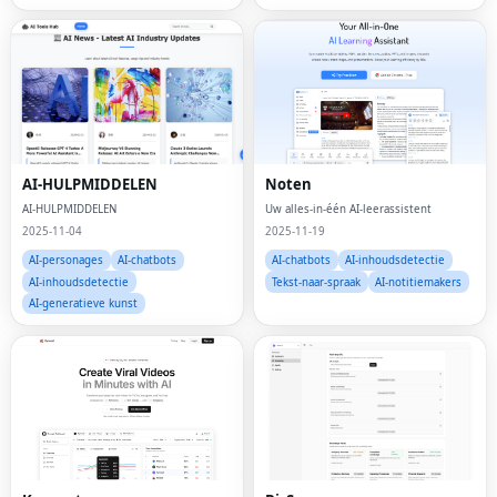
AI-HULPMIDDELEN
Noten
AI-HULPMIDDELEN
Uw alles-in-één AI-leerassistent
2025-11-04
2025-11-19
AI-personages
AI-chatbots
AI-chatbots
AI-inhoudsdetectie
AI-inhoudsdetectie
Tekst-naar-spraak
AI-notitiemakers
AI-generatieve kunst