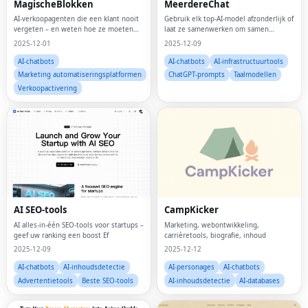
MagischeBlokken
MeerdereChat
AI-verkoopagenten die een klant nooit
Gebruik elk top-AI-model afzonderlijk of
vergeten – en weten hoe ze moeten
laat ze samenwerken om samen
verkopen
antwoorden te ontwikkelen.
2025-12-01
2025-12-09
AI-chatbots
AI-chatbots
AI-infrastructuurtools
Marketing automatiseringsplatformen
ChatGPT-prompts
Taalmodellen
Verkoopactivering
AI SEO-tools
CampKicker
AI alles-in-één SEO-tools voor startups –
Marketing, webontwikkeling,
geef uw ranking een boost Ef
carrièretools, biografie, inhoud
2025-12-09
2025-12-12
AI-chatbots
AI-inhoudsdetectie
AI-personages
AI-chatbots
Advertentietools
Beste SEO-tools
AI-inhoudsdetectie
AI-databases