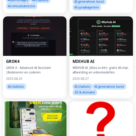
AI-personages
AI-chatbots
AI-generatieve kunst
AI-inhoudsdetectie
AI-spraakagenten
GROK4
MIXHUB AI
GROK 4 - Advanced AI Assistant
MIXHUB AI |Alles-in-één: gratis AI-chat,
|Redeneren en coderen
afbeelding en videomodellen
2025-08-25
2025-08-27
AI-chatbots
AI-chatbots
AI-generatieve kunst
3D & Animatie