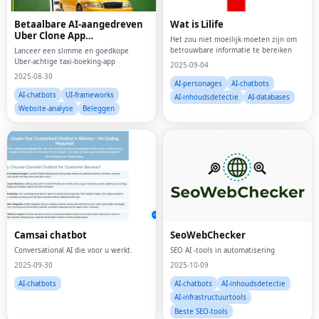
Betaalbare AI-aangedreven
Wat is Lilife
Uber Clone App
Het zou niet moeilijk moeten zijn om
Development Guide
betrouwbare informatie te bereiken
Lanceer een slimme en goedkope
Uber-achtige taxi-boeking-app
2025-09-04
2025-08-30
AI-personages
AI-chatbots
AI-chatbots
UI-frameworks
AI-inhoudsdetectie
AI-databases
Website-analyse
Beleggen
Camsai chatbot
SeoWebChecker
Conversational AI die voor u werkt.
SEO AI -tools in automatisering
2025-09-30
2025-10-09
AI-chatbots
AI-chatbots
AI-inhoudsdetectie
AI-infrastructuurtools
Beste SEO-tools