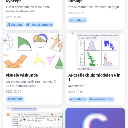
Kyncept
BizSage
AI-videogeneratie en creatie van
Een AI-chatbot die uw bedrijf begrijpt
sociale media-inhoud
2025-11-19
2025-11-19
AI-chatbots
AI-chatbots
AI-inhoudsdetectie
Visuele wiskunde
AI-grafiekhulpmiddelen 6 in
1
Los wiskundige problemen op met AI
en een softwarepakket
AI-grafieken
2025-12-01
2025-12-01
AI-chatbots
AI-chatbots
Data-analysetools