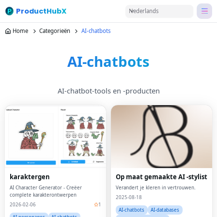
ProductHubX
Nederlands
Home
Categorieën
AI-chatbots
AI-chatbots
AI-chatbot-tools en -producten
karaktergen
Op maat gemaakte AI -stylist
AI Character Generator - Creëer
Verandert je kleren in vertrouwen.
complete karakterontwerpen
2025-08-18
2026-02-06
1
AI-chatbots
AI-databases