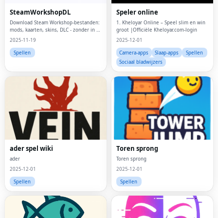
SteamWorkshopDL
Speler online
Download Steam Workshop-bestanden:
1. Kheloyar Online – Speel slim en win
mods, kaarten, skins, DLC - zonder in te
groot |Officiële Kheloyar.com-login
loggen op Steam.
2025-11-19
2025-12-01
Spellen
Camera-apps
Slaap-apps
Spellen
Sociaal bladwijzers
ader spel wiki
Toren sprong
ader
Toren sprong
2025-12-01
2025-12-01
Spellen
Spellen