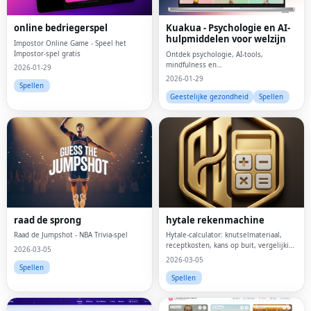
online bedriegerspel
Kuakua - Psychologie en AI-
hulpmiddelen voor welzijn
Impostor Online Game - Speel het
Impostor-spel gratis
Ontdek psychologie, AI-tools,
mindfulness en
2026-01-29
therapiebronnen.Ontdek
2026-01-29
gelukgerelateerde woorden, theorieën
Spellen
en onderzoek.Geef uw welzijn een
Geestelijke gezondheid
Spellen
boost met topwebsites en apps.
raad de sprong
hytale rekenmachine
Raad de Jumpshot - NBA Trivia-spel
Hytale-calculator: knutselmateriaal,
receptkosten, kans op buit, vergelijking
2026-03-05
van uitrusting en statistieken en
2026-03-05
bouwplanning - een snelle, door fans
Spellen
gemaakte toolbox om Hytale-spelers te
Spellen
help