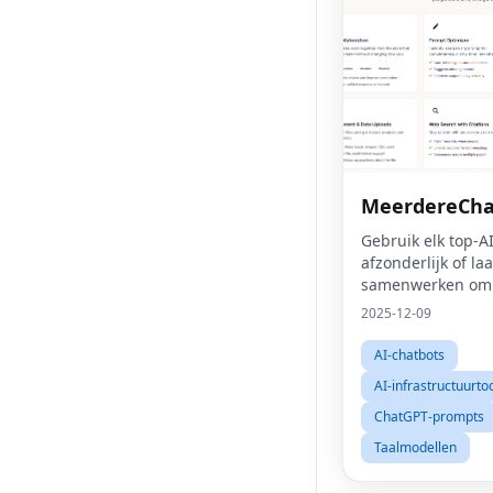
MeerdereCha
Gebruik elk top-A
afzonderlijk of laa
samenwerken om
antwoorden te on
2025-12-09
AI-chatbots
AI-infrastructuurto
ChatGPT-prompts
Taalmodellen