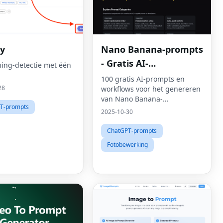
ly
Nano Banana-prompts
- Gratis AI-
hing-detectie met één
promptbibliotheek
100 gratis AI-prompts en
28
workflows voor het genereren
van Nano Banana-
T-prompts
afbeeldingen
2025-10-30
ChatGPT-prompts
Fotobewerking