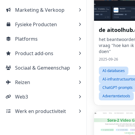
Marketing & Verkoop
Fysieke Producten
de aitoolhub.
Platforms
het beantwoorde
vraag "hoe kan ik 
doen"
Product add-ons
2025-09-26
Sociaal & Gemeenschap
AI-databases
AI-infrastructuurto
Reizen
ChatGPT-prompts
Web3
Advertentietools
Werk en productiviteit