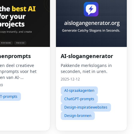
nenprompts
AI-slogangenerator
en deel creatieve
Pakkende merkslogans in
prompts voor het
seconden, niet in uren.
en van AI-
2025-12-12
ngen.Sluit u aan bij
09
atis community om
AI-spraakagenten
mengestelde
T-prompts
ChatGPT-prompts
ingen te bladeren,
ken te leren en uw
Design-inspiratiewebsites
Design-bronnen