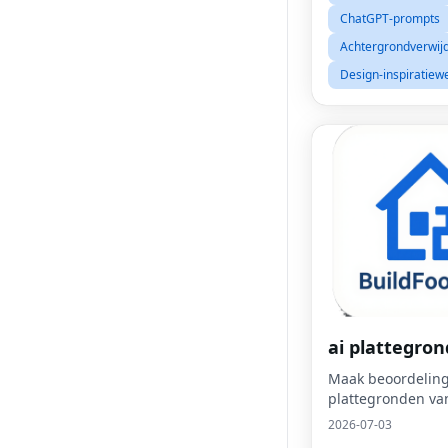
prompts die speci
ChatGPT-prompts
ontworpen voor
Achtergrondverwijd
Design-inspiratiew
ai plattegron
Maak beoordeling
plattegronden van
2026-07-03