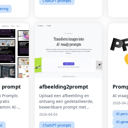
ChatGPT-prompts
ering
l prompt
afbeelding2prompt
Promp
o Prompts
Upload een afbeelding en
AI vraa
ratis
ontvang een gedetailleerde,
2026-04-
emini AI-
bewerkbare prompt met
 wereld!
gemarkeerde entiteiten die u
AI-per
2026-04-03
 dan 1000
direct kunt aanpassen -
AI-gene
maliseerde
perfect voor Midjourney,
st
ChatGPT-prompts