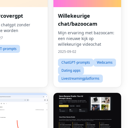
covergpt
Willekeurige
chat/bazoocam
 chatgpt zonder
te worden
Mijn ervaring met bazoocam:
27
een nieuwe kijk op
willekeurige videochat
T-prompts
2025-09-02
ChatGPT-prompts
Webcams
Dating apps
Livestreamingplatforms