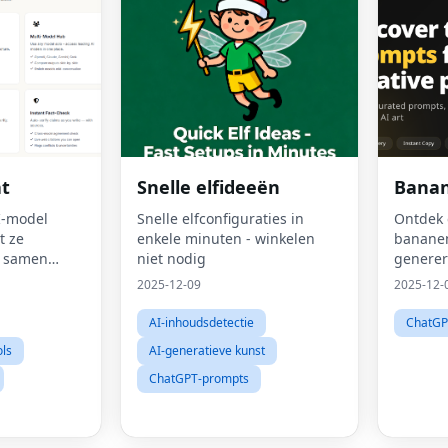
t
Snelle elfideeën
Bana
I-model
Snelle elfconfiguraties in
Ontdek 
t ze
enkele minuten - winkelen
bananen
 samen
niet nodig
generer
twikkelen.
afbeeldi
2025-12-09
2025-12-
onze gr
door sa
AI-inhoudsdetectie
ChatGP
aanwijz
ols
AI-generatieve kunst
technie
ChatGPT-prompts