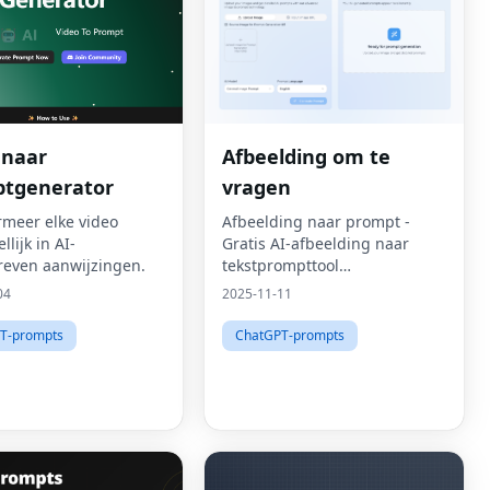
 naar
Afbeelding om te
tgenerator
vragen
rmeer elke video
Afbeelding naar prompt -
lijk in AI-
Gratis AI-afbeelding naar
even aanwijzingen.
tekstprompttool
|Afbeelding2Prompts
04
2025-11-11
T-prompts
ChatGPT-prompts