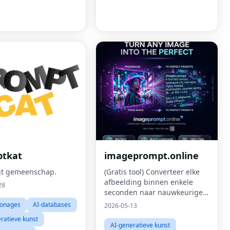
tkat
imageprompt.online
gt ​​gemeenschap.
(Gratis tool) Converteer elke
afbeelding binnen enkele
28
seconden naar nauwkeurige
AI-prompts.
sonages
AI-databases
2026-05-13
ratieve kunst
AI-generatieve kunst