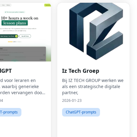
lGPT
Iz Tech Groep
 voor leraren en
Bij IZ TECH GROUP werken we
, waarbij generieke
als een strategische digitale
orden vervangen door
partner,
s-in-één AI-assistent
04
2026-01-23
T-prompts
ChatGPT-prompts