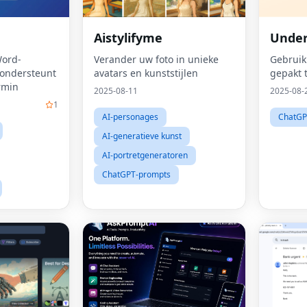
Aistylifyme
Under
ord-
Verander uw foto in unieke
Gebruik
, ondersteunt
avatars en kunststijlen
gepakt 
rmin
2025-08-11
2025-08-
1
AI-personages
ChatGP
AI-generatieve kunst
AI-portretgeneratoren
ChatGPT-prompts