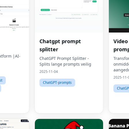
Chatgpt prompt
Video
splitter
promp
atform |AI-
ChatGPT Prompt Splitter -
Transfo
Splits lange prompts veilig
onmiddel
aangedr
2025-11-04
2025-11-
st
ChatGPT-prompts
ChatGP