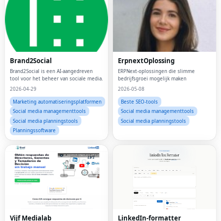
Brand2Social
ErpnextOplossing
Brand2Social is een AI-aangedreven
ERPNext-oplossingen die slimme
tool voor het beheer van sociale media.
bedrijfsgroei mogelijk maken
2026-04-29
2026-05-08
Marketing automatiseringsplatformen
Beste SEO-tools
Social media managementtools
Social media managementtools
Social media planningstools
Social media planningstools
Planningssoftware
Fac
Twi
Vijf Medialab
LinkedIn-formatter