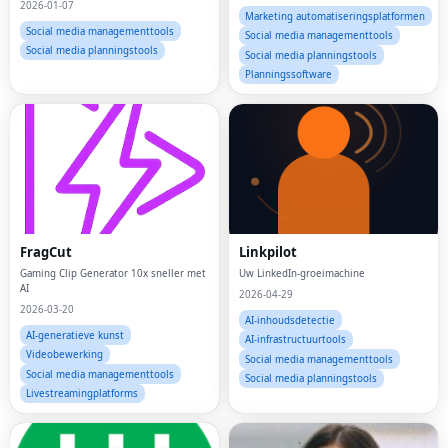
2026-01-07
Marketing automatiseringsplatformen
Social media managementtools
Social media managementtools
Social media planningstools
Social media planningstools
Planningssoftware
FragCut
Linkpilot
Gaming Clip Generator 10x sneller met
Uw LinkedIn-groeimachine
AI
2026-04-29
2026-03-20
AI-inhoudsdetectie
AI-generatieve kunst
AI-infrastructuurtools
Videobewerking
Social media managementtools
Social media managementtools
Social media planningstools
Livestreamingplatforms