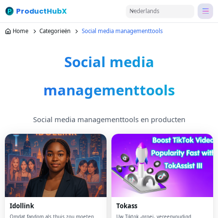
ProductHubX
Nederlands
Home
Categorieën
Social media managementtools
Social media
managementtools
Social media managementtools en producten
Idollink
Tokass
Omdat fandom als thuis zou moeten
Uw Tiktok -groei, vereenvoudigd