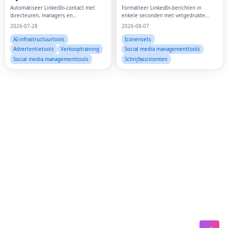
Automatiseer LinkedIn-contact met
Formatteer LinkedIn-berichten in
Lin
directeuren, managers en
enkele seconden met vetgedrukte
besluitvormers
tekst, opsommingstekens en een
2026-07-28
2026-08-07
Pin
duidelijke structuur
AI-infrastructuurtools
Iconensets
Sna
Advertentietools
Verkooptraining
Social media managementtools
Social media managementtools
Schrijfassistenten
Wh
Tel
Mes
Lin
Red
Blo
Hac
Ne
Mes