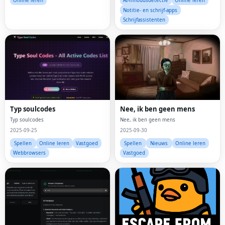
Online leren
AI-inhoudsdetectie
Online leren
Notitie- en schrijf-apps
Schrijfassistenten
Typ soulcodes
Nee, ik ben geen mens
Typ soulcodes
Nee, ik ben geen mens
2025-09-25
2025-09-30
Spellen
Online leren
Vastgoed
Spellen
Nieuws
Online leren
Webbrowsers
Vastgoed