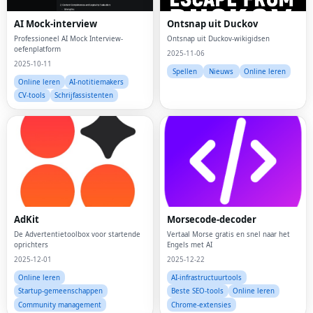
AI Mock-interview
Ontsnap uit Duckov
Professioneel AI Mock Interview-
Ontsnap uit Duckov-wikigidsen
oefenplatform
2025-11-06
2025-10-11
Spellen
Nieuws
Online leren
Online leren
AI-notitiemakers
CV-tools
Schrijfassistenten
AdKit
Morsecode-decoder
De Advertentietoolbox voor startende
Vertaal Morse gratis en snel naar het
oprichters
Engels met AI
2025-12-01
2025-12-22
Online leren
AI-infrastructuurtools
Startup-gemeenschappen
Beste SEO-tools
Online leren
Community management
Chrome-extensies