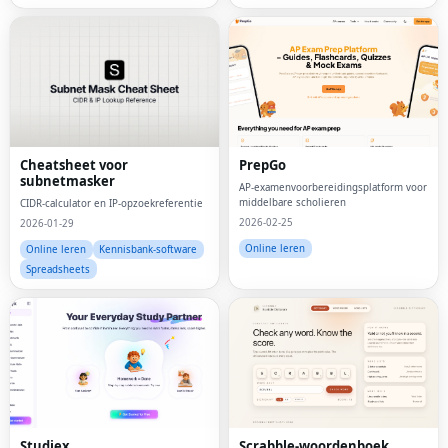
Cheatsheet voor
PrepGo
subnetmasker
AP-examenvoorbereidingsplatform voor
middelbare scholieren
CIDR-calculator en IP-opzoekreferentie
2026-02-25
2026-01-29
Online leren
Online leren
Kennisbank-software
Spreadsheets
Studiex
Scrabble-woordenboek