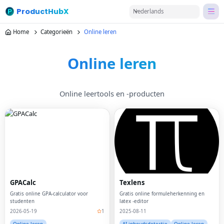
ProductHubX
Nederlands
Home
Categorieën
Online leren
Online leren
Online leertools en -producten
GPACalc
Texlens
Gratis online GPA-calculator voor
Gratis online formuleherkenning en
studenten
latex -editor
2026-05-19
1
2025-08-11