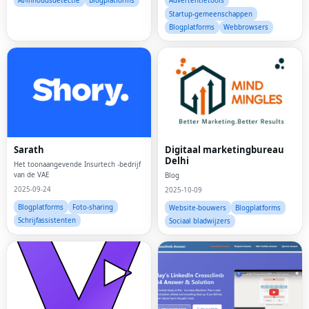
AI-inhoudsdetectie
Blogplatforms
Advertentietools
Startup-gemeenschappen
Blogplatforms
Webbrowsers
Sarath
Digitaal marketingbureau
Delhi
Het toonaangevende Insurtech -bedrijf
van de VAE
Blog
2025-09-24
2025-10-09
Blogplatforms
Foto-sharing
Website-bouwers
Blogplatforms
Schrijfassistenten
Sociaal bladwijzers