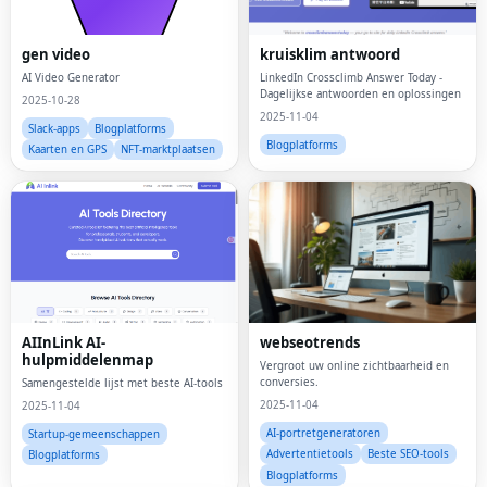
gen video
kruisklim antwoord
AI Video Generator
LinkedIn Crossclimb Answer Today -
Dagelijkse antwoorden en oplossingen
2025-10-28
2025-11-04
Slack-apps
Blogplatforms
Blogplatforms
Kaarten en GPS
NFT-marktplaatsen
AIInLink AI-
webseotrends
hulpmiddelenmap
Vergroot uw online zichtbaarheid en
conversies.
Samengestelde lijst met beste AI-tools
2025-11-04
2025-11-04
AI-portretgeneratoren
Startup-gemeenschappen
Advertentietools
Beste SEO-tools
Blogplatforms
Blogplatforms