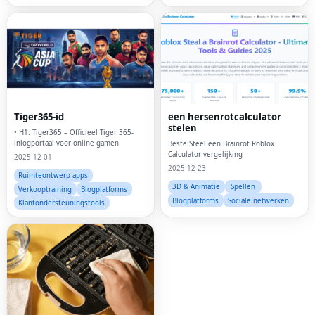
Tiger365-id
een hersenrotcalculator
stelen
• H1: Tiger365 – Officieel Tiger 365-
inlogportaal voor online gamen
Beste Steel een Brainrot Roblox
Calculator-vergelijking
2025-12-01
2025-12-23
Ruimteontwerp-apps
3D & Animatie
Spellen
Verkooptraining
Blogplatforms
Blogplatforms
Sociale netwerken
Klantondersteuningstools
Fac