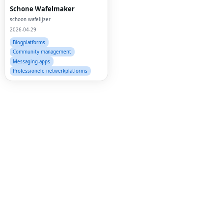
Twi
Schone Wafelmaker
schoon wafelijzer
Lin
2026-04-29
Pin
Blogplatforms
Community management
Sna
Messaging-apps
Professionele netwerkplatforms
Wh
Tel
Mes
Lin
Red
Blo
Hac
Ne
Mes