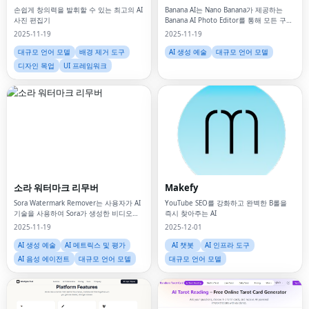
손쉽게 창의력을 발휘할 수 있는 최고의 AI
Banana AI는 Nano Banana가 제공하는
사진 편집기
Banana AI Photo Editor를 통해 모든 구성
내에서 일관된 관점, 깊이 및 스토리텔링을
2025-11-19
2025-11-19
보장합니다.
대규모 언어 모델
배경 제거 도구
AI 생성 예술
대규모 언어 모델
디자인 목업
UI 프레임워크
소라 워터마크 리무버
Makefy
Sora Watermark Remover는 사용자가 AI
YouTube SEO를 강화하고 완벽한 B롤을
기술을 사용하여 Sora가 생성한 비디오에
즉시 찾아주는 AI
서 워터마크를 제거할 수 있는 웹 애플리케
2025-11-19
2025-12-01
이션입니다.
AI 생성 예술
AI 메트릭스 및 평가
AI 챗봇
AI 인프라 도구
AI 음성 에이전트
대규모 언어 모델
대규모 언어 모델