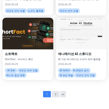
2026-04-28
2026-04-29
대규모 언어 모델
노코드 플랫폼
대규모 언어 모델
Fac
Twi
쇼트팩트
애니메이션 AI 스튜디오
Lin
ShortFact : 바이러스 확인
AI 기반 애니메이션 드라마 제작 플랫폼
2026-04-29
2026-04-29
Pin
AI 챗봇
대규모 언어 모델
AI 캐릭터
AI 콘텐츠 감지
텍스트 음성 변환
AI 생성 예술
대규모 언어 모델
Sna
Wh
Tel
1
2
»
«
Mes