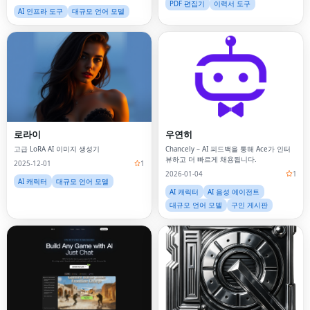
PDF 편집기
이력서 도구
AI 인프라 도구
대규모 언어 모델
로라이
우연히
고급 LoRA AI 이미지 생성기
Chancely – AI 피드백을 통해 Ace가 인터
뷰하고 더 빠르게 채용됩니다.
2025-12-01
1
2026-01-04
1
AI 캐릭터
대규모 언어 모델
AI 캐릭터
AI 음성 에이전트
대규모 언어 모델
구인 게시판