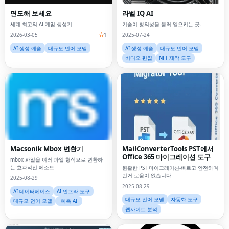
면도해 보세요
라벨 IQ AI
세계 최고의 AI 게임 생성기
기술이 창의성을 불러 일으키는 곳.
2026-03-05
1
2025-07-24
AI 생성 예술
대규모 언어 모델
AI 생성 예술
대규모 언어 모델
비디오 편집
NFT 제작 도구
Macsonik Mbox 변환기
MailConverterTools PST에서
Office 365 마이그레이션 도구
mbox 파일을 여러 파일 형식으로 변환하
는 효과적인 메소드
원활한 PST 마이그레이션-빠르고 안전하며
번거 로움이 없습니다
2025-08-29
2025-08-29
AI 데이터베이스
AI 인프라 도구
대규모 언어 모델
자동화 도구
대규모 언어 모델
예측 AI
웹사이트 분석