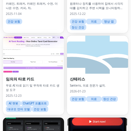
카페인, 트래커, 카페인 트래커, 수면, 더
컴퓨터나 장치를 사용하여 집에서 사각지
나은 수면, 커피, 차,
대를 감지하고 주변 시력을 모니터링하는
온라인 시야 테스트입니다.
2025-11-04
2025-12-22
건강 보험
건강 보험
의료
명상 앱
정신 건강
임의의 타로 카드
산테리스
무료 AI 타로 읽기 및 무작위 타로 카드 생
Santeris, 의료 전문가 설치.
성 도구
2026-01-23
2025-12-23
건강 보험
의료
정신 건강
AI 챗봇
ChatGPT 프롬프트
대규모 언어 모델
건강 보험