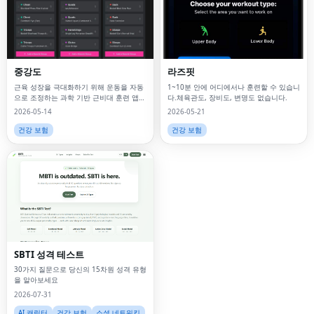
중강도
라즈핏
근육 성장을 극대화하기 위해 운동을 자동
1~10분 안에 어디에서나 훈련할 수 있습니
으로 조정하는 과학 기반 근비대 훈련 앱입
다.체육관도, 장비도, 변명도 없습니다.
니다.
2026-05-14
2026-05-21
건강 보험
건강 보험
Fac
Twi
Lin
SBTI 성격 테스트
Pin
30가지 질문으로 당신의 15차원 성격 유형
을 알아보세요
Sna
2026-07-31
Wh
AI 캐릭터
건강 보험
소셜 네트워킹