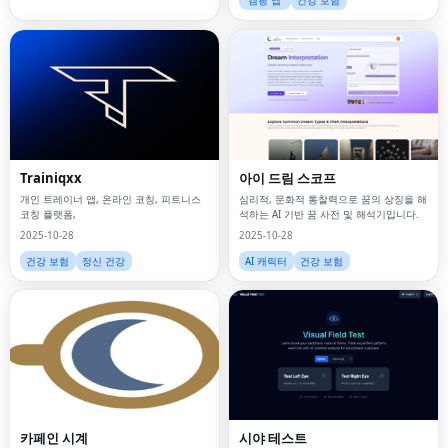
캠핑 앱
건강 보험
Trainiqxx
아이 드림 스코프
개인 트레이너 앱, 온라인 코칭, 피트니스
심리적, 문화적 통찰력으로 꿈의 상징을 해
코칭 플랫폼,
석하는 AI 기반 꿈 사전 및 해석기입니다.
2025-10-28
2025-10-28
건강 보험
정신 건강
AI 캐릭터
건강 보험
카페인 시계
시야 테스트