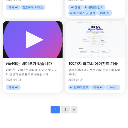
예측 AI
암호화폐 거래소
AI 챗봇
AI 콘텐츠 감지
AI 메트릭스 및 평가
예측 AI
Fac
Twi
vio4에는 비디오가 있습니다
100가지 최고의 에이전트 기술
Lin
Vio4 AI - Veo 4는 하나의 비디오 및 이미
상위 100개 에이전트 기술 순위표를 살펴
지 생성기 플랫폼으로 구동됩니다.
보세요.
Pin
2026-04-03
2026-04-21
예측 AI
AI 인프라 도구
예측 AI
뉴스
Sna
Wh
Tel
1
2
»
«
Mes