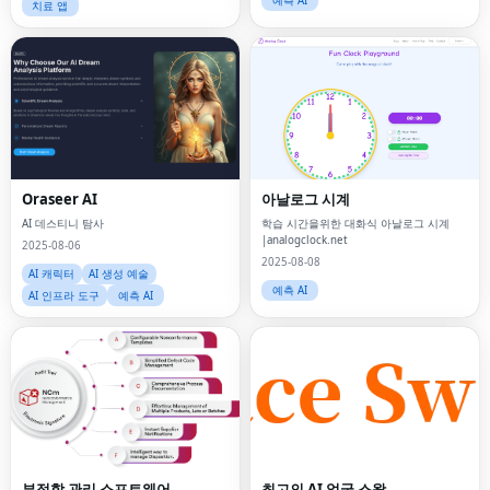
예측 AI
치료 앱
Oraseer AI
아날로그 시계
AI 데스티니 탐사
학습 시간을위한 대화식 아날로그 시계
|analogclock.net
2025-08-06
2025-08-08
AI 캐릭터
AI 생성 예술
예측 AI
AI 인프라 도구
예측 AI
부적합 관리 소프트웨어
최고의 AI 얼굴 스왑