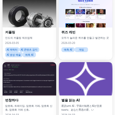
커플링
퀴즈 캐빈
인도의 커플링 제조업체
모두가 놀라운 퀴즈를 만들고 발견하는 곳
2026-03-05
2026-03-20
AI 캐릭터
AI 콘텐츠 감지
예측 AI
게임
AI 생성 예술
예측 AI
번창하다
별을 읽는 AI
암호화, 트레이딩, 암호화 거래, 암호화 신
星読umi AI - 宇宙の知恵とAIが交差
호, 암호화 거래 신호,
suuru、あなた専息の星、い
2026-04-03
2026-04-03