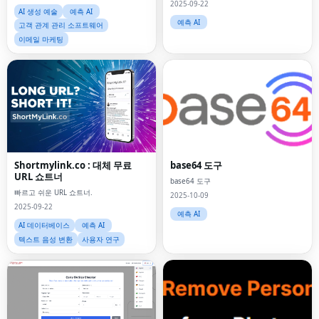
2025-09-22
AI 생성 예술
예측 AI
예측 AI
고객 관계 관리 소프트웨어
이메일 마케팅
Shortmylink.co : 대체 무료
base64 도구
URL 쇼트너
base64 도구
빠르고 쉬운 URL 쇼트너.
2025-10-09
2025-09-22
예측 AI
AI 데이터베이스
예측 AI
텍스트 음성 변환
사용자 연구