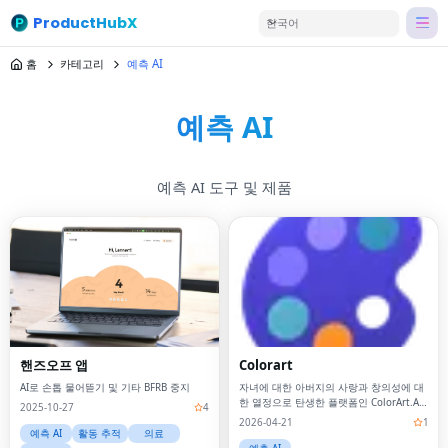
ProductHubX
한국어
홈
카테고리
예측 AI
예측 AI
예측 AI 도구 및 제품
핸즈오프 앱
Colorart
AI로 손톱 물어뜯기 및 기타 BFRB 중지
자녀에 대한 아버지의 사랑과 창의성에 대
한 열정으로 탄생한 플랫폼인 ColorArt.AI
2025-10-27
4
에 오신 것을 환영합니다.
2026-04-21
1
예측 AI
활동 추적
의료