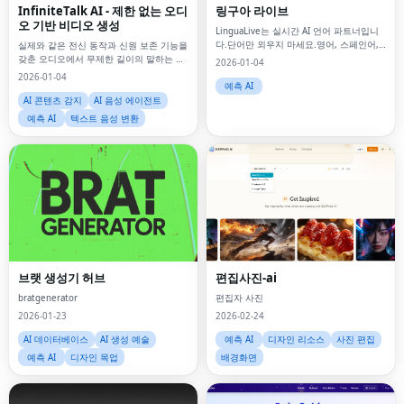
InfiniteTalk AI - 제한 없는 오디
링구아 라이브
오 기반 비디오 생성
LinguaLive는 실시간 AI 언어 파트너입니
다.단어만 외우지 마세요.영어, 스페인어,
실제와 같은 전신 동작과 신원 보존 기능을
일본어, 프랑스어, 독일어 및 이탈리아어로
갖춘 오디오에서 무제한 길이의 말하는 비
2026-01-04
면접, 커피 주문 및 긴급 전화 연습
디오를 생성하세요.
2026-01-04
예측 AI
AI 콘텐츠 감지
AI 음성 에이전트
예측 AI
텍스트 음성 변환
브랫 생성기 허브
편집사진-ai
bratgenerator
편집자 사진
2026-01-23
2026-02-24
AI 데이터베이스
AI 생성 예술
예측 AI
디자인 리소스
사진 편집
예측 AI
디자인 목업
배경화면