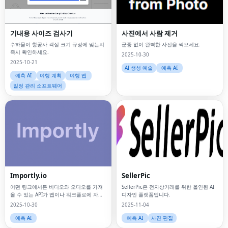
기내용 사이즈 검사기
사진에서 사람 제거
수하물이 항공사 객실 크기 규정에 맞는지
군중 없이 완벽한 사진을 찍으세요.
즉시 확인하세요.
2025-10-30
2025-10-21
AI 생성 예술
예측 AI
예측 AI
여행 계획
여행 앱
일정 관리 소프트웨어
Importly.io
SellerPic
어떤 링크에서든 비디오와 오디오를 가져
SellerPic은 전자상거래를 위한 올인원 AI
올 수 있는 API가 앱이나 워크플로에 자동
디자인 플랫폼입니다.
으로 전달됩니다.
2025-10-30
2025-11-04
예측 AI
예측 AI
사진 편집