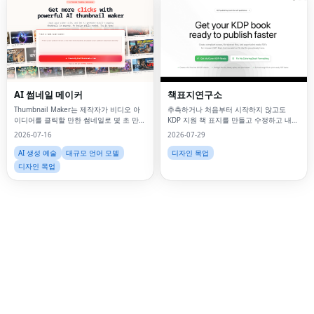
Fac
Twi
Lin
AI 썸네일 메이커
책표지연구소
Pin
Thumbnail Maker는 제작자가 비디오 아
추측하거나 처음부터 시작하지 않고도
이디어를 클릭할 만한 썸네일로 몇 초 만에
KDP 지원 책 표지를 만들고 수정하고 내보
만들 수 있도록 제작된 AI 썸네일 메이커입
낼 수 있습니다.
2026-07-16
2026-07-29
Sna
니다.
AI 생성 예술
대규모 언어 모델
디자인 목업
Wh
디자인 목업
Tel
Mes
Lin
Red
Blo