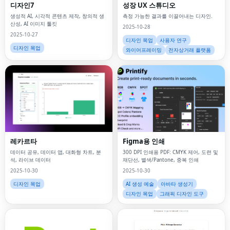
디자인7
성장 UX 스튜디오
생성적 AI, 시각적 콘텐츠 제작, 창의적 생
측정 가능한 결과를 이끌어내는 디자인.
산성, AI 이미지 툴킷
2025-10-28
2025-10-27
디자인 목업
사용자 연구
디자인 목업
와이어프레이밍
전자상거래 플랫폼
레카르타
Figma용 인쇄
데이터 공유, 데이터 앱, 대화형 차트, 분
300 DPI 인쇄용 PDF: CMYK 제어, 도련 및
석, 라이브 데이터
재단선, 별색/Pantone, 중복 인쇄
2025-10-30
2025-10-30
디자인 목업
AI 생성 예술
아바타 생성기
디자인 목업
그래픽 디자인 도구