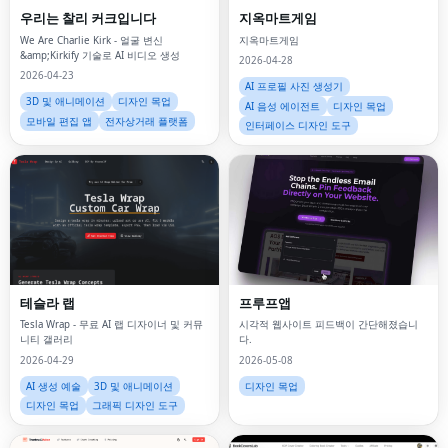
우리는 찰리 커크입니다
지옥마트게임
We Are Charlie Kirk - 얼굴 변신
지옥마트게임
&amp;Kirkify 기술로 AI 비디오 생성
2026-04-28
2026-04-23
AI 프로필 사진 생성기
3D 및 애니메이션
디자인 목업
AI 음성 에이전트
디자인 목업
모바일 편집 앱
전자상거래 플랫폼
인터페이스 디자인 도구
테슬라 랩
프루프앱
Tesla Wrap - 무료 AI 랩 디자이너 및 커뮤
시각적 웹사이트 피드백이 간단해졌습니
니티 갤러리
다.
2026-04-29
2026-05-08
AI 생성 예술
3D 및 애니메이션
디자인 목업
디자인 목업
그래픽 디자인 도구