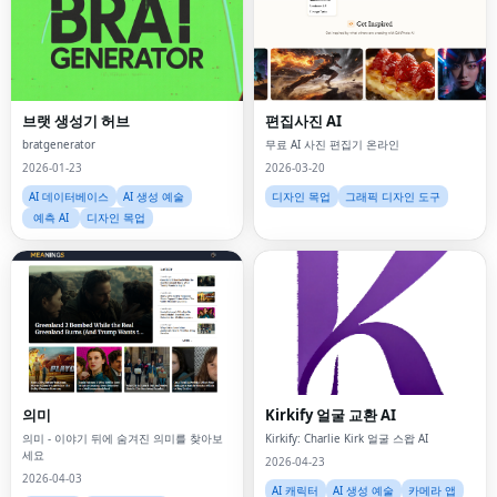
브랫 생성기 허브
편집사진 AI
bratgenerator
무료 AI 사진 편집기 온라인
2026-01-23
2026-03-20
AI 데이터베이스
AI 생성 예술
디자인 목업
그래픽 디자인 도구
예측 AI
디자인 목업
의미
Kirkify 얼굴 교환 AI
의미 - 이야기 뒤에 숨겨진 의미를 찾아보
Kirkify: Charlie Kirk 얼굴 스왑 AI
세요
2026-04-23
2026-04-03
AI 캐릭터
AI 생성 예술
카메라 앱