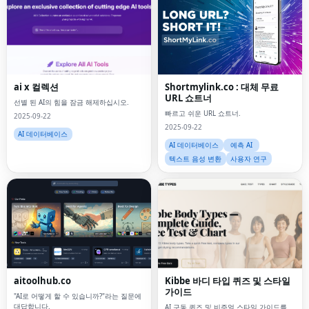
ai x 컬렉션
Shortmylink.co : 대체 무료
URL 쇼트너
선별 된 AI의 힘을 잠금 해제하십시오.
빠르고 쉬운 URL 쇼트너.
2025-09-22
2025-09-22
AI 데이터베이스
AI 데이터베이스
예측 AI
텍스트 음성 변환
사용자 연구
aitoolhub.co
Kibbe 바디 타입 퀴즈 및 스타일
가이드
"AI로 어떻게 할 수 있습니까?"라는 질문에
대답합니다.
AI 구동 퀴즈 및 비주얼 스타일 가이드를