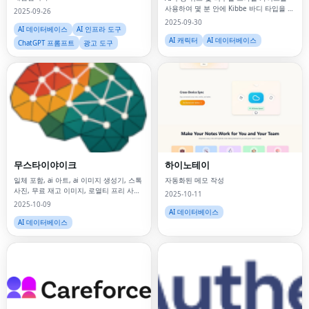
사용하여 몇 분 안에 Kibbe 바디 타입을 발
2025-09-26
견하십시오.
2025-09-30
AI 데이터베이스
AI 인프라 도구
AI 캐릭터
AI 데이터베이스
ChatGPT 프롬프트
광고 도구
무스타이야이크
하이노테이
일체 포함, ai 아트, ai 이미지 생성기, 스톡
자동화된 메모 작성
사진, 무료 재고 이미지, 로열티 프리 사진,
2025-10-11
디지털 아트, 창의적인 도구, 이미지 라이
2025-10-09
브러리, 사진 검색, 디자인 자원, 콘텐츠 제
AI 데이터베이스
작, 마케팅
AI 데이터베이스