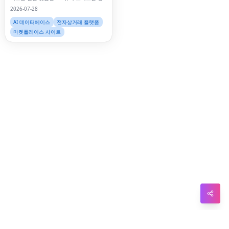
국 고체 크리스탈
2026-07-28
Sna
AI 데이터베이스
전자상거래 플랫폼
Wh
마켓플레이스 사이트
Tel
Mes
Lin
Red
Blo
Hac
Ne
Mes