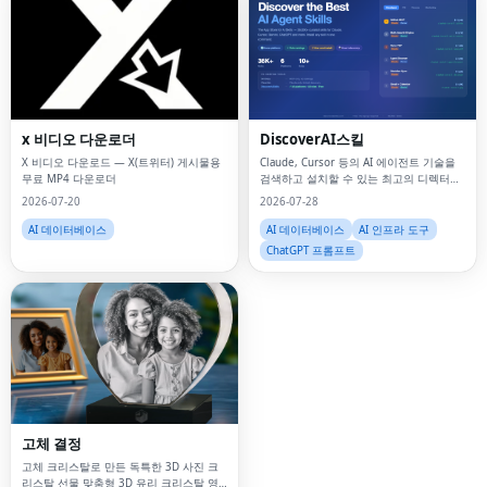
x 비디오 다운로더
DiscoverAI스킬
X 비디오 다운로드 — X(트위터) 게시물용
Claude, Cursor 등의 AI 에이전트 기술을
무료 MP4 다운로더
검색하고 설치할 수 있는 최고의 디렉터리
입니다.
2026-07-20
2026-07-28
AI 데이터베이스
AI 데이터베이스
AI 인프라 도구
ChatGPT 프롬프트
Fac
Twi
Lin
고체 결정
Pin
고체 크리스탈로 만든 독특한 3D 사진 크
리스탈 선물 맞춤형 3D 유리 크리스탈 영