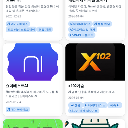
Scalelist
페럿에게 이메일 보내기
영업팀을 위한 항상 최신의 유효한 B2B 이
이메일 자동화, Gmail 생산성, 받은편지함
메일 및 휴대폰 번호입니다.
관리, AI 이메일 도우미
2025-12-23
2026-01-04
AI 데이터베이스
AI 데이터베이스
AI 생성 예술
리드 생성 소프트웨어
영업 지원
AI 메트릭스 및 평가
ChatGPT 프롬프트
쇼미베스트AI
x102기술
ShowMeBest.AI에서 최고의 AI 도구를 찾
AI 검색 인용을 추적하고 개선하세요.
아보세요 |쇼미베스트.ai
2026-01-04
2026-01-04
AI 챗봇
AI 데이터베이스
예측 AI
AI 데이터베이스
디자인 영감 웹사이트