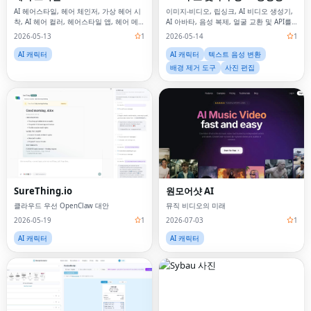
AI 헤어스타일, 헤어 체인저, 가상 헤어 시
이미지-비디오, 립싱크, AI 비디오 생성기,
착, AI 헤어 컬러, 헤어스타일 앱, 헤어 메이
AI 아바타, 음성 복제, 얼굴 교환 및 API를
크오버, 얼굴형 분석, 헤어 분석, AI 뷰티,
포함한 제작자를 위한 무료 및 검열되지 않
2026-05-13
1
2026-05-14
1
가상 살롱, 헤어 변신, 헤어스타일 시도
은 AI 도구 상자입니다.
AI 캐릭터
AI 캐릭터
텍스트 음성 변환
배경 제거 도구
사진 편집
SureThing.io
원모어샷 AI
클라우드 우선 OpenClaw 대안
뮤직 비디오의 미래
2026-05-19
1
2026-07-03
1
AI 캐릭터
AI 캐릭터