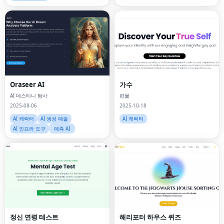
Oraseer AI
가수
AI 데스티니 탐사
편물
2025-08-06
2025-10-18
AI 캐릭터
AI 생성 예술
AI 캐릭터
AI 인프라 도구
예측 AI
정신 연령 테스트
해리포터 하우스 퀴즈