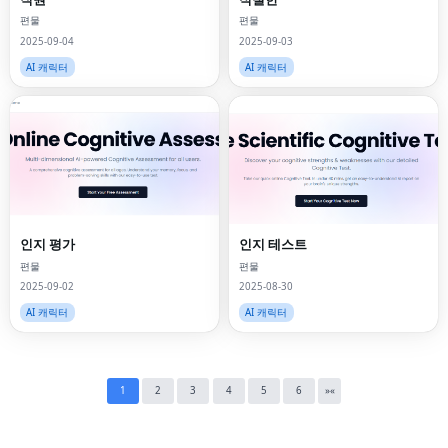
편물
편물
2025-09-04
2025-09-03
AI 캐릭터
AI 캐릭터
Fac
Twi
Lin
인지 평가
인지 테스트
편물
편물
Pin
2025-09-02
2025-08-30
AI 캐릭터
AI 캐릭터
Sna
Wh
Tel
1
2
3
4
5
6
»
«
Mes