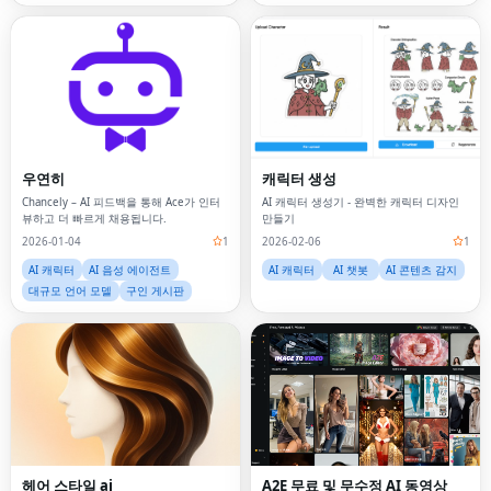
우연히
캐릭터 생성
Chancely – AI 피드백을 통해 Ace가 인터
AI 캐릭터 생성기 - 완벽한 캐릭터 디자인
뷰하고 더 빠르게 채용됩니다.
만들기
2026-01-04
1
2026-02-06
1
AI 캐릭터
AI 음성 에이전트
AI 캐릭터
AI 챗봇
AI 콘텐츠 감지
대규모 언어 모델
구인 게시판
헤어 스타일 ai
A2E 무료 및 무수정 AI 동영상