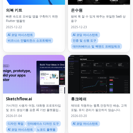
의복 키트
온수원
빠른 속도로 모바일 앱을 구축하기 위한
밤에 푹 잘 수 있게 해주는 유일한 SaaS 상
Flutter 템플릿
용구
2025-12-22
2025-12-23
AI 코딩 어시스턴트
AI 코딩 어시스턴트
비즈니스 인텔리전스 소프트웨어
인증 및 신원 도구
데이터베이스 및 백엔드 프레임워크
Sketchflow.ai
휴크메쉬
가시적인 사용자 여정, 대화형 프로토타입
제대로 작동하는 웹훅.안정적인 배송, 고객
및 코드 생성기를 갖춘 AI 기반 플랫폼입니
포털, 유지 관리가 필요하지 않습니다.
다.
2026-01-04
2026-03-20
디자인 목업
인터페이스 디자인 도구
AI 코딩 어시스턴트
AI 코딩 어시스턴트
노코드 플랫폼