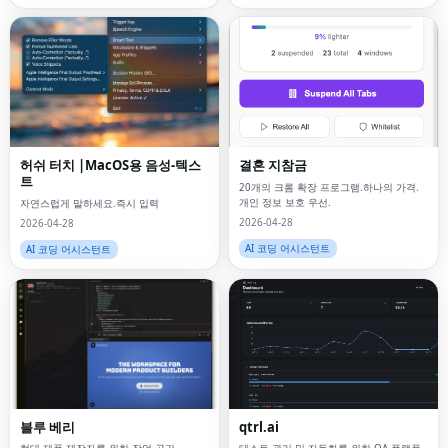
허쉬 터치 |MacOS용 음성-텍스
결혼 지참금
트
20개의 크롬 확장 프로그램.하나의 가격.
개인 정보 보호 우선.
자연스럽게 말하세요.즉시 입력
2026-04-28
2026-04-28
AI 코딩 어시스턴트
AI 코딩 어시스턴트
블루 베리
qtrl.ai