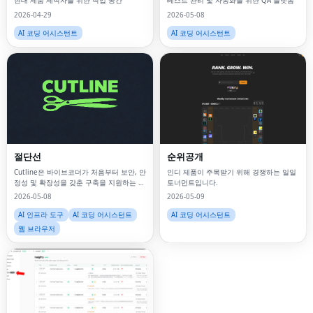
현대 제품 제작자를 위한 작업 공간
테스트 관리 및 자동화를 위한 QA 플랫폼
2026-04-29
2026-05-08
AI 코딩 어시스턴트
AI 코딩 어시스턴트
절단선
순위공개
Cutline은 바이브코더가 처음부터 보안, 안
인디 제품이 주목받기 위해 경쟁하는 일일
정성 및 확장성을 갖춘 구축을 지원하는 기
토너먼트입니다.
술 제품 관리자입니다.
2026-05-08
2026-05-09
AI 인프라 도구
AI 코딩 어시스턴트
AI 코딩 어시스턴트
웹 브라우저
Fac
Twi