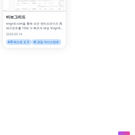
Lin
비브그리드
Pin
vivgrid.com을 통해 보안 엔터프라이즈 AI
에이전트를 10배 더 빠르게 배송 Vivgrid
Sna
는 인증, 모델 게이트웨이, 도구 제어, 비용
2026-05-14
추적 및 엔터프라이즈 관찰 가능성 등 필요
Wh
한 모든 기능을 제공합니다.
A/B 테스트 도구
AI 코딩 어시스턴트
Tel
Mes
Lin
Red
Blo
Hac
Ne
Mes