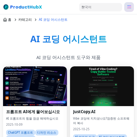
ProductHubX
한국어
홈
카테고리
AI 코딩 어시스턴트
AI 코딩 어시스턴트
AI 코딩 어시스턴트 도구와 제품
프롬프트 AI에게 물어보십시오
JustCopy.AI
AI 프롬프트의 힘을 잠금 해제하십시오
Vibe 코딩에 지치셨나요?검증된 소프트웨
어 복사
2025-10-09
2025-10-25
ChatGPT 프롬프트
디자인 리소스