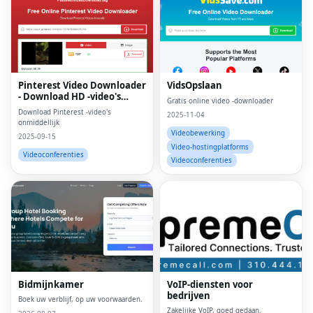
Pinterest Video Downloader
VidsOpslaan
- Download HD -video's
Gratis online video -downloader
online
Download Pinterest -video's
2025-11-04
onmiddellijk
Videobewerking
2025-09-15
Video-hostingplatforms
Videoconferenties
Videoconferenties
Bidmijnkamer
VoIP-diensten voor
bedrijven
Boek uw verblijf, op uw voorwaarden.
Zakelijke VoIP, goed gedaan.