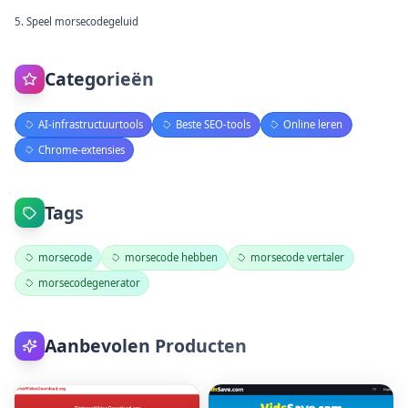
5. Speel morsecodegeluid
Categorieën
AI-infrastructuurtools
Beste SEO-tools
Online leren
Chrome-extensies
Tags
morsecode
morsecode hebben
morsecode vertaler
morsecodegenerator
Aanbevolen Producten