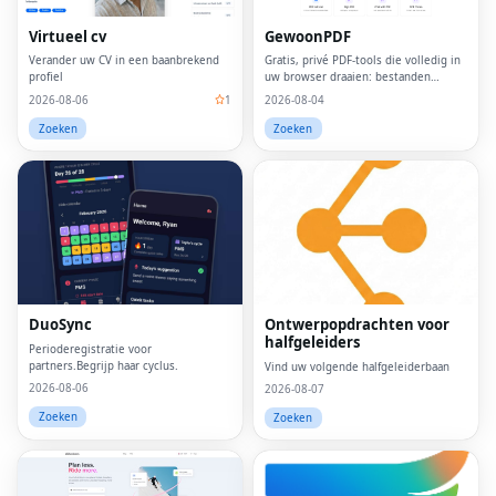
Virtueel cv
GewoonPDF
Verander uw CV in een baanbrekend
Gratis, privé PDF-tools die volledig in
profiel
uw browser draaien: bestanden
verlaten uw apparaat nooit.
2026-08-06
1
2026-08-04
Zoeken
Zoeken
DuoSync
Ontwerpopdrachten voor
halfgeleiders
Perioderegistratie voor
partners.Begrijp haar cyclus.
Vind uw volgende halfgeleiderbaan
2026-08-06
2026-08-07
Zoeken
Zoeken