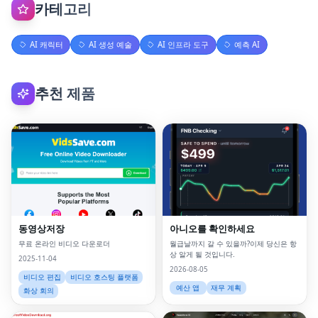
카테고리
AI 캐릭터
AI 생성 예술
AI 인프라 도구
예측 AI
추천 제품
동영상저장
아니오를 확인하세요
무료 온라인 비디오 다운로더
월급날까지 갈 수 있을까?이제 당신은 항
상 알게 될 것입니다.
2025-11-04
2026-08-05
비디오 편집
비디오 호스팅 플랫폼
예산 앱
재무 계획
화상 회의