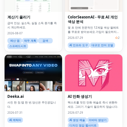
계산기 올리기
ColorSeasonAI - 무료 AI 개인
색상 분석
급여 인상, 실소득, 실질 소득 증가를 즉
시 계산하세요.
몇 초 만에 전문적인 12계절 색상 팔레트
를 무료로 받아보세요.가입이 필요하지
2026-08-07
않습니다!
2026-07-29
2
예산 앱
재무 계획
검색
AI 인프라 도구
대규모 언어 모델
스프레드시트
Fac
Twi
Lin
Deeka.ai
AI 만화 생성기
Pin
사진 한 장.탭 한 번.당신은 주인공입니
텍스트를 멋진 만화 예술로 즉시 변환하
다.
세요. 그리기 기술이 필요하지 않습니다.
Sna
2026-07-31
2026-07-29
Wh
AI 캐릭터
AI 생성 예술
아바타 생성기
디자인 영감 웹사이트