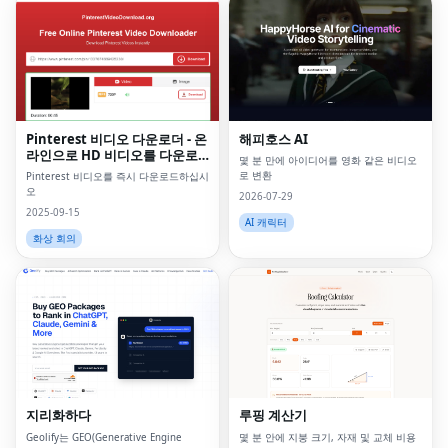
Pinterest 비디오 다운로더 - 온
해피호스 AI
라인으로 HD 비디오를 다운로
몇 분 만에 아이디어를 영화 같은 비디오
드하십시오
로 변환
Pinterest 비디오를 즉시 다운로드하십시
오
2026-07-29
2025-09-15
AI 캐릭터
화상 회의
지리화하다
루핑 계산기
Geolify는 GEO(Generative Engine
몇 분 안에 지붕 크기, 자재 및 교체 비용