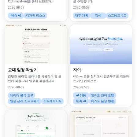
Optimization)를 통해 브랜드가
을 추정합니다.
ChatGPT, Gemini, Claude 및 Perplexity
2026-08-07
2026-08-07
와 같은 AI 검색 플랫폼 내에서 순위를 매
길 수 있도록 돕습니다.
예측 AI
디자인 리소스
재무 계획
검색
스프레드시트
교대 일정 작성기
자아
간단한 온라인 플래너를 사용하여 몇 분
ego — 모든 장치에서 연중무휴로 작동하
안에 직원 교대 일정을 작성하세요
는 개인 에이전트
2026-08-07
2026-07-29
데이터 분석 도구
AI 챗봇
대규모 언어 모델
일정 관리 소프트웨어
스프레드시트
예측 AI
텍스트 음성 변환