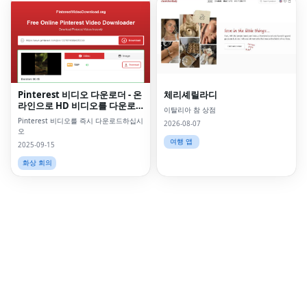
Fac
Twi
Lin
Pinterest 비디오 다운로더 - 온
체리셰릴라디
Pin
라인으로 HD 비디오를 다운로
이탈리아 참 상점
드하십시오
Sna
Pinterest 비디오를 즉시 다운로드하십시
2026-08-07
오
여행 앱
Wh
2025-09-15
화상 회의
Tel
Mes
Lin
Red
Blo
Hac
Ne