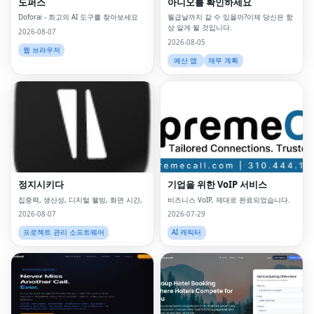
도퍼스
아니오를 확인하세요
Doforai - 최고의 AI 도구를 찾아보세요
월급날까지 갈 수 있을까?이제 당신은 항
상 알게 될 것입니다.
2026-08-07
2026-08-05
웹 브라우저
예산 앱
재무 계획
정지시키다
기업을 위한 VoIP 서비스
집중력, 생산성, 디지털 웰빙, 화면 시간,
비즈니스 VoIP, 제대로 완료되었습니다.
2026-08-07
2026-07-29
프로젝트 관리 소프트웨어
AI 캐릭터