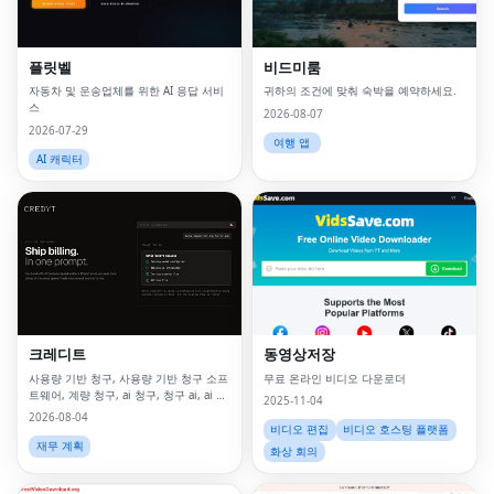
플릿벨
비드미룸
자동차 및 운송업체를 위한 AI 응답 서비
귀하의 조건에 맞춰 숙박을 예약하세요.
스
2026-08-07
2026-07-29
여행 앱
AI 캐릭터
크레디트
동영상저장
사용량 기반 청구, 사용량 기반 청구 소프
무료 온라인 비디오 다운로더
트웨어, 계량 청구, ai 청구, 청구 ai, ai 수
2025-11-04
익 창출, 소비 기반 가격, 사용량 기반 청
2026-08-04
구란 무엇입니까, 계량 청구란 무엇입니
비디오 편집
비디오 호스팅 플랫폼
까, u
재무 계획
화상 회의