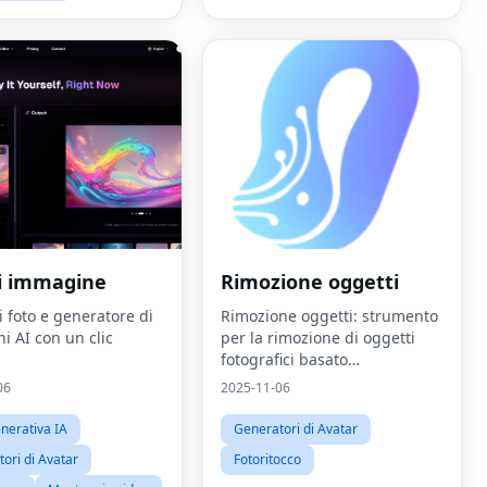
ti immagine
Rimozione oggetti
i foto e generatore di
Rimozione oggetti: strumento
i AI con un clic
per la rimozione di oggetti
fotografici basato
sull'intelligenza artificiale
06
2025-11-06
nerativa IA
Generatori di Avatar
ori di Avatar
Fotoritocco