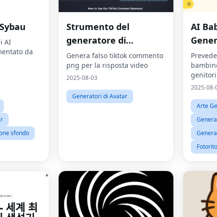
 Sybau
Strumento del
AI Ba
generatore di
Gener
i AI
mentato da
commenti tiktok
Genera falso tiktok commento
Preveder
png per la risposta video
bambino
genitori
2025-08-03
2025-08-
Generatori di Avatar
Arte Ge
ar
Generato
ione sfondo
Generat
Fotorit