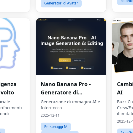
Fotorit
Generatori di Avatar
ligenza
Nano Banana Pro -
Cambi
 volto
Generatore di
AI
immagini AI
iciale
Generazione di immagini AI e
Buzz Cut
 rifacimenti
fotoritocco
Crew/Fa
condi
illimitat
2025-12-11
2025-12-
Personaggi IA
ar
Arte Ge