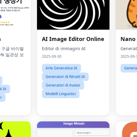
a
AI Image Editor Online
Nano 
 - 구글 바이럴
Editor di immagini AI
Generat
5% 일관성 보
2025-09-30
2025-09-
Arte Generativa IA
Generat
Generatori di Ritratti IA
Generatori di Avatar
ti IA
Modelli Linguistici
ar