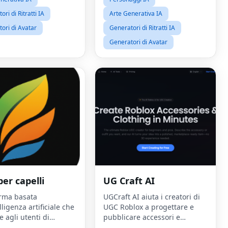
virtuali, è il tuo hu
ri di Ritratti IA
Arte Generativa IA
ori di Avatar
Generatori di Ritratti IA
Generatori di Avatar
 per capelli
UG Craft AI
orma basata
UGCraft AI aiuta i creatori di
elligenza artificiale che
UGC Roblox a progettare e
 agli utenti di
pubblicare accessori e
 virtualmente diverse
abbigliamento UGC unici in