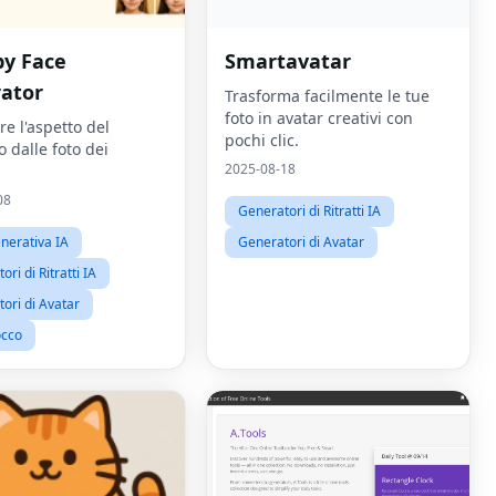
by Face
Smartavatar
ator
Trasforma facilmente le tue
foto in avatar creativi con
e l'aspetto del
pochi clic.
 dalle foto dei
2025-08-18
08
Generatori di Ritratti IA
nerativa IA
Generatori di Avatar
ri di Ritratti IA
ori di Avatar
occo