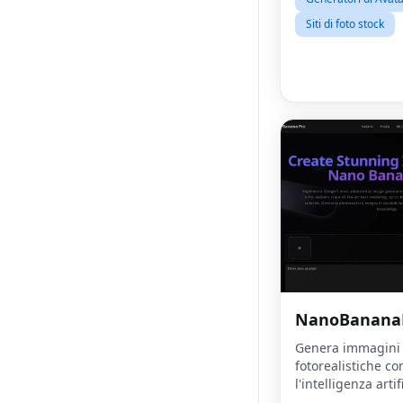
Siti di foto stock
NanoBanana
Genera immagini
fotorealistiche co
l'intelligenza artif
pochi secondi.