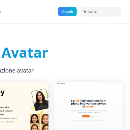
a
Italiano
Accedi
 Avatar
azione avatar