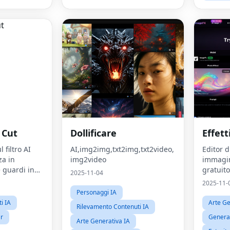
 Cut
Dollificare
Effet
 filtro AI
AI,img2img,txt2img,txt2video,
Editor d
za in
img2video
immagin
 guardi in
gratuito
2025-11-04
2025-11-
Personaggi IA
ti IA
Arte Ge
Rilevamento Contenuti IA
ar
Generat
Arte Generativa IA