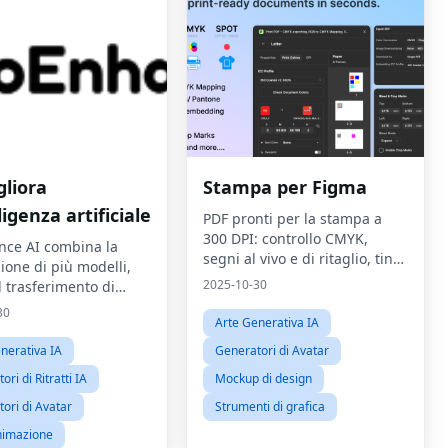
gliora
Stampa per Figma
lligenza artificiale
PDF pronti per la stampa a
300 DPI: controllo CMYK,
ce AI combina la
segni al vivo e di ritaglio, tinte
ione di più modelli,
piatte/Pantone, sovrastampa
2025-10-30
il trasferimento di
 in video, di testo in
30
Arte Generativa IA
di stile
nerativa IA
Generatori di Avatar
ri di Ritratti IA
Mockup di design
ori di Avatar
Strumenti di grafica
nimazione