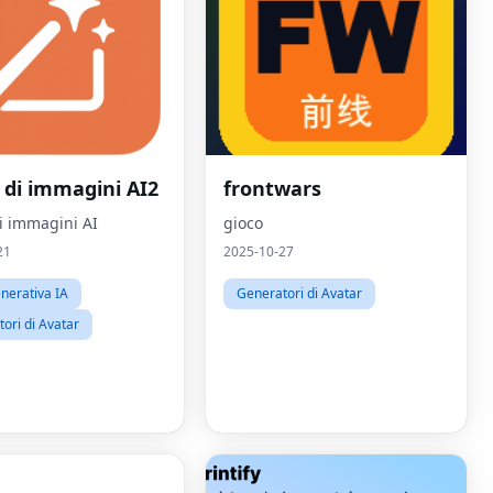
 di immagini AI2
frontwars
di immagini AI
gioco
21
2025-10-27
nerativa IA
Generatori di Avatar
ori di Avatar