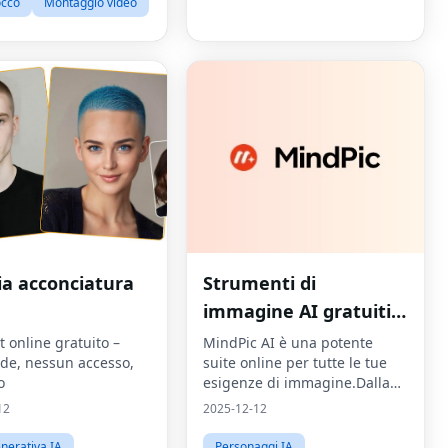
occo
Montaggio video
a acconciatura
Strumenti di
immagine AI gratuiti
online
 online gratuito –
MindPic AI è una potente
de, nessun accesso,
suite online per tutte le tue
o
esigenze di immagine.Dalla
generazione di opere d'arte
12
2025-12-12
con testo al miglioramento
delle foto e alla prova di abiti
nerativa IA
Personaggi IA