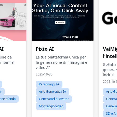
AI
Pixto AI
VaiMi
l'inte
gine da
La tua piattaforma unica per
ambini e
la generazione di immagini e
GoEnhan
video AI
generaz
2025-10-30
inclusi 
immagini
2025-10-
Personaggi IA
video e 
ar
Arte Generativa IA
Arte Ge
ione sfondo
Generatori di Avatar
Generato
Montaggio video
Generat
3D e A