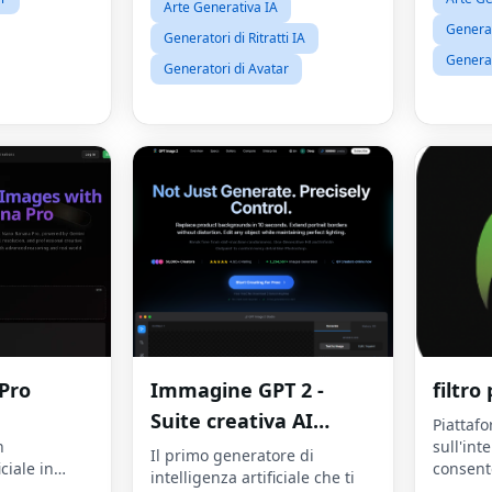
Arte Generativa IA
Generato
Generatori di Ritratti IA
Generat
Generatori di Avatar
Pro
Immagine GPT 2 -
filtro
Suite creativa AI
Piattaf
n
sull'int
professionale
Il primo generatore di
iciale in
consente
intelligenza artificiale che ti
provare