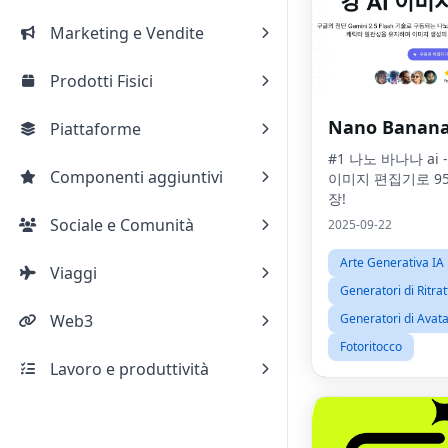
Marketing e Vendite
Prodotti Fisici
Nano Banan
Piattaforme
#1 나노 바나나 ai
Componenti aggiuntivi
이미지 편집기로 9
장!
Sociale e Comunità
2025-09-22
Arte Generativa IA
Viaggi
Generatori di Ritrat
Web3
Generatori di Avat
Fotoritocco
Lavoro e produttività