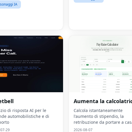
sonaggi IA
etbell
Aumenta la calcolatri
izio di risposta AI per le
Calcola istantaneamente
nde automobilistiche e di
l'aumento di stipendio, la
porto
retribuzione da portare a cas
la crescita del reddito reale
-07-29
2026-08-07