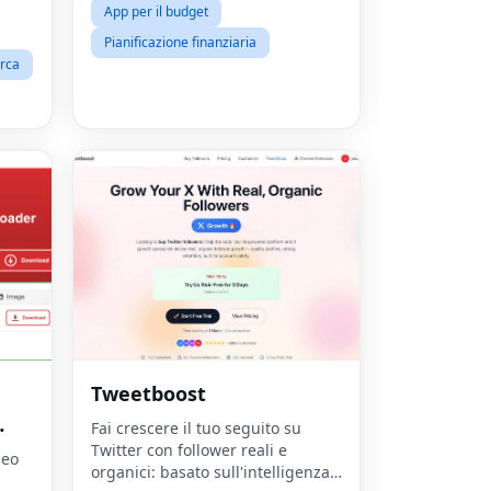
App per il budget
Pianificazione finanziaria
erca
Tweetboost
Fac
Fai crescere il tuo seguito su
Twitter con follower reali e
Twit
deo
organici: basato sull'intelligenza