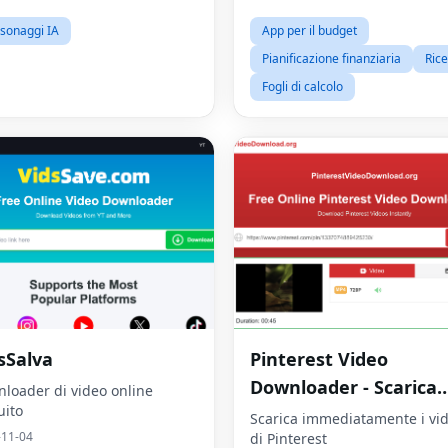
sonaggi IA
App per il budget
Pianificazione finanziaria
Ric
Fogli di calcolo
sSalva
Pinterest Video
Downloader - Scarica
loader di video online
uito
video HD online
Scarica immediatamente i vi
-11-04
di Pinterest