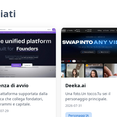
iati
enza di avvio
Deeka.ai
iattaforma supportata dalla
Una foto.Un tocco.Tu sei il
rca che collega fondatori,
personaggio principale.
rammi e capitale.
2026-07-31
-07-29
Personaggi IA